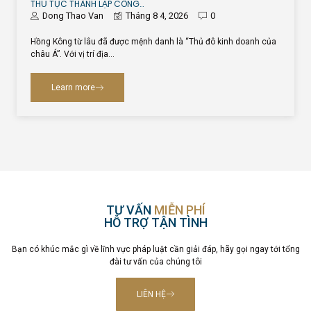
THỦ TỤC THÀNH LẬP CÔNG…
Dong Thao Van
Tháng 8 4, 2026
0
Hồng Kông từ lâu đã được mệnh danh là “Thủ đô kinh doanh của
châu Á”. Với vị trí địa…
Learn more
TƯ VẤN
MIỄN PHÍ
HỖ TRỢ TẬN TÌNH
Bạn có khúc mắc gì về lĩnh vực pháp luật cần giải đáp, hãy gọi ngay tới tổng
đài tư vấn của chúng tôi
LIÊN HỆ