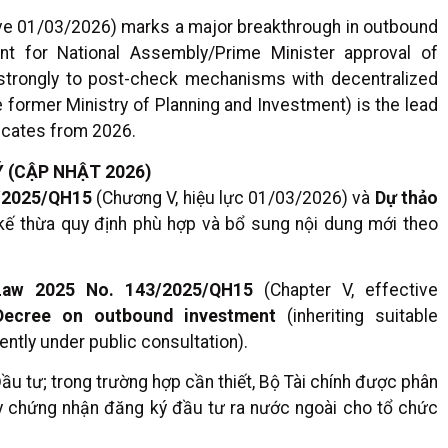
e 01/03/2026) marks a major breakthrough in outbound
ent for National Assembly/Prime Minister approval of
 strongly to post-check mechanisms with decentralized
e former Ministry of Planning and Investment) is the lead
icates from 2026.
Ý (CẬP NHẬT 2026)
3/2025/QH15
(Chương V, hiệu lực 01/03/2026) và
Dự thảo
kế thừa quy định phù hợp và bổ sung nội dung mới theo
Law 2025 No. 143/2025/QH15
(Chapter V, effective
 Decree on outbound investment
(inheriting suitable
ntly under public consultation).
ầu tư; trong trường hợp cần thiết, Bộ Tài chính được phân
y chứng nhận đăng ký đầu tư ra nước ngoài cho tổ chức