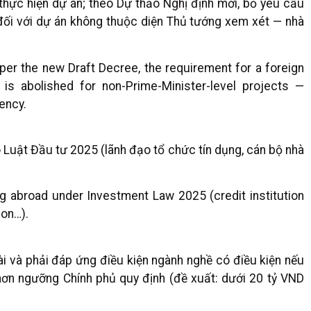
hực hiện dự án; theo Dự thảo Nghị định mới, bỏ yêu cầu
đối với dự án không thuộc diện Thủ tướng xem xét — nhà
per the new Draft Decree, the requirement for a foreign
 is abolished for non-Prime-Minister-level projects —
ency.
Luật Đầu tư 2025 (lãnh đạo tổ chức tín dụng, cán bộ nhà
ng abroad under Investment Law 2025 (credit institution
ion…).
 và phải đáp ứng điều kiện ngành nghề có điều kiện nếu
ơn ngưỡng Chính phủ quy định (đề xuất: dưới 20 tỷ VND