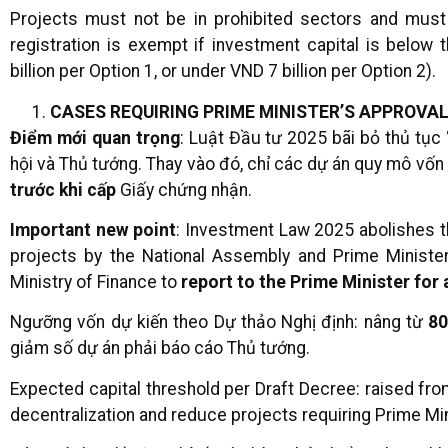
Projects must not be in prohibited sectors and must m
registration is exempt if investment capital is below
billion per Option 1, or under VND 7 billion per Option 2).
CASES REQUIRING PRIME MINISTER’S APPROVA
Điểm mới quan trọng
: Luật Đầu tư 2025 bãi bỏ thủ tục
hội và Thủ tướng. Thay vào đó, chỉ các dự án quy mô vốn
trước khi cấp
Giấy chứng nhận.
Important new point
: Investment Law 2025 abolishes t
projects by the National Assembly and Prime Minister. 
Ministry of Finance to
report to the Prime Minister for 
Ngưỡng vốn dự kiến theo Dự thảo Nghị định: nâng từ
80
giảm số dự án phải báo cáo Thủ tướng.
Expected capital threshold per Draft Decree: raised fr
decentralization and reduce projects requiring Prime Min