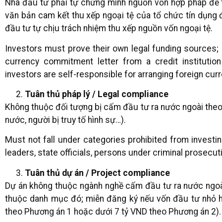
Nhà đầu tư phải tự chứng minh nguồn vốn hợp pháp để t
văn bản cam kết thu xếp ngoại tệ của tổ chức tín dụng 
đầu tư tự chịu trách nhiệm thu xếp nguồn vốn ngoại tệ.
Investors must prove their own legal funding sources; 
currency commitment letter from a credit institution
investors are self-responsible for arranging foreign curr
Tuân thủ pháp lý / Legal compliance
Không thuộc đối tượng bị cấm đầu tư ra nước ngoài theo 
nước, người bị truy tố hình sự…).
Must not fall under categories prohibited from investi
leaders, state officials, persons under criminal prosecut
Tuân thủ dự án / Project compliance
Dự án không thuộc ngành nghề cấm đầu tư ra nước ngoài
thuộc danh mục đó; miễn đăng ký nếu vốn đầu tư nhỏ h
theo Phương án 1 hoặc dưới 7 tỷ VND theo Phương án 2).