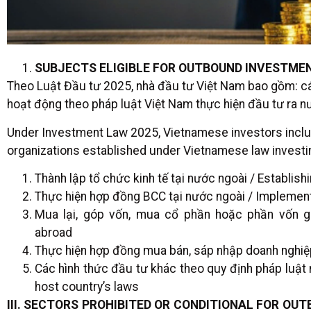
SUBJECTS ELIGIBLE FOR OUTBOUND INVESTMEN
Theo Luật Đầu tư 2025, nhà đầu tư Việt Nam bao gồm: cá 
hoạt động theo pháp luật Việt Nam thực hiện đầu tư ra n
Under Investment Law 2025, Vietnamese investors includ
organizations established under Vietnamese law investi
Thành lập tổ chức kinh tế tại nước ngoài / Establis
Thực hiện hợp đồng BCC tại nước ngoài / Implemen
Mua lại, góp vốn, mua cổ phần hoặc phần vốn góp
abroad
Thực hiện hợp đồng mua bán, sáp nhập doanh nghiệp
Các hình thức đầu tư khác theo quy định pháp luật
host country’s laws
III. SECTORS PROHIBITED OR CONDITIONAL FOR OU