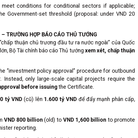
eet conditions for conditional sectors if applicable;
 the Government-set threshold (proposal: under VND 20
L – TRƯỜNG HỢP BÁO CÁO THỦ TƯỚNG
 “chấp thuận chủ trương đầu tư ra nước ngoài” của Quốc
 lớn, Bộ Tài chính báo cáo Thủ tướng
xem xét, chấp thuận
he “investment policy approval” procedure for outbound
Instead, only large-scale capital projects require the
approval before issuing
the Certificate.
0 tỷ VND
(cũ) lên
1.600 tỷ VND
để đẩy mạnh phân cấp,
om
VND 800 billion
(old) to
VND 1,600 billion
to promote
ister reporting.