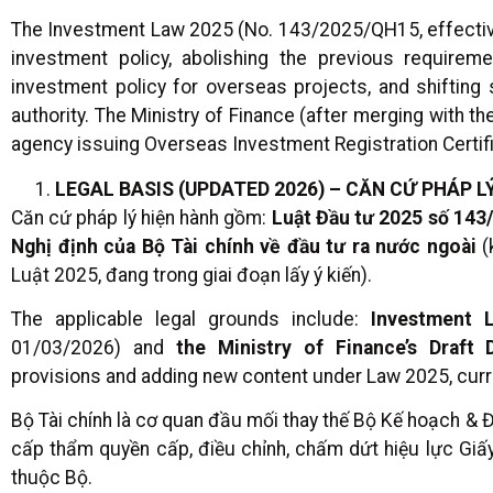
The Investment Law 2025 (No. 143/2025/QH15, effectiv
investment policy, abolishing the previous requirem
investment policy for overseas projects, and shifting
authority. The Ministry of Finance (after merging with th
agency issuing Overseas Investment Registration Certif
LEGAL BASIS (UPDATED 2026) – CĂN CỨ PHÁP L
Căn cứ pháp lý hiện hành gồm:
Luật Đầu tư 2025 số 14
Nghị định của Bộ Tài chính về đầu tư ra nước ngoài
(
Luật 2025, đang trong giai đoạn lấy ý kiến).
The applicable legal grounds include:
Investment 
01/03/2026) and
the Ministry of Finance’s Draft
provisions and adding new content under Law 2025, curre
Bộ Tài chính là cơ quan đầu mối thay thế Bộ Kế hoạch & Đ
cấp thẩm quyền cấp, điều chỉnh, chấm dứt hiệu lực Giấ
thuộc Bộ.