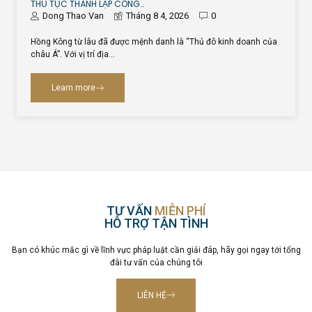
THỦ TỤC THÀNH LẬP CÔNG…
Dong Thao Van
Tháng 8 4, 2026
0
Hồng Kông từ lâu đã được mệnh danh là “Thủ đô kinh doanh của
châu Á”. Với vị trí địa…
Learn more
TƯ VẤN
MIỄN PHÍ
HỖ TRỢ TẬN TÌNH
Bạn có khúc mắc gì về lĩnh vực pháp luật cần giải đáp, hãy gọi ngay tới tổng
đài tư vấn của chúng tôi
LIÊN HỆ