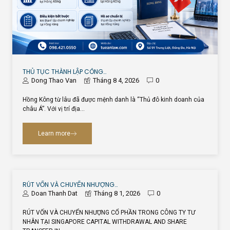
THỦ TỤC THÀNH LẬP CÔNG…
Dong Thao Van
Tháng 8 4, 2026
0
Hồng Kông từ lâu đã được mệnh danh là “Thủ đô kinh doanh của
châu Á”. Với vị trí địa…
Learn more
RÚT VỐN VÀ CHUYỂN NHƯỢNG…
Doan Thanh Dat
Tháng 8 1, 2026
0
RÚT VỐN VÀ CHUYỂN NHƯỢNG CỔ PHẦN TRONG CÔNG TY TƯ
NHÂN TẠI SINGAPORE CAPITAL WITHDRAWAL AND SHARE