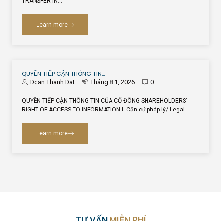
TRANSFER IN…
Learn more
QUYỀN TIẾP CẬN THÔNG TIN…
Doan Thanh Dat
Tháng 8 1, 2026
0
QUYỀN TIẾP CẬN THÔNG TIN CỦA CỔ ĐÔNG SHAREHOLDERS’
RIGHT OF ACCESS TO INFORMATION I. Căn cứ pháp lý/ Legal…
Learn more
TƯ VẤN
MIỄN PHÍ