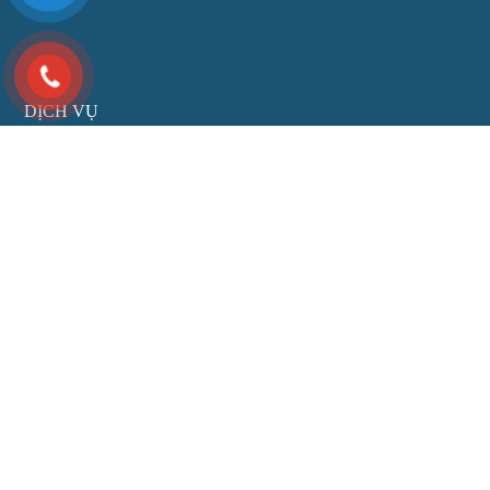
DỊCH VỤ
Doanh nghiệp
Hôn nhân
Đầu tư
Đất đai
Di chúc thừa kế
LIÊN HỆ