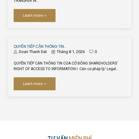
TRANSFER IN…
Learn more
QUYỀN TIẾP CẬN THÔNG TIN…
Doan Thanh Dat
Tháng 8 1, 2026
0
QUYỀN TIẾP CẬN THÔNG TIN CỦA CỔ ĐÔNG SHAREHOLDERS’
RIGHT OF ACCESS TO INFORMATION I. Căn cứ pháp lý/ Legal…
Learn more
TƯ VẤN
MIỄN PHÍ