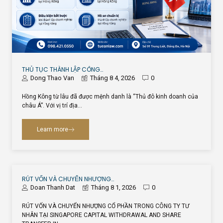
THỦ TỤC THÀNH LẬP CÔNG…
Dong Thao Van
Tháng 8 4, 2026
0
Hồng Kông từ lâu đã được mệnh danh là “Thủ đô kinh doanh của
châu Á”. Với vị trí địa…
Learn more
RÚT VỐN VÀ CHUYỂN NHƯỢNG…
Doan Thanh Dat
Tháng 8 1, 2026
0
RÚT VỐN VÀ CHUYỂN NHƯỢNG CỔ PHẦN TRONG CÔNG TY TƯ
NHÂN TẠI SINGAPORE CAPITAL WITHDRAWAL AND SHARE