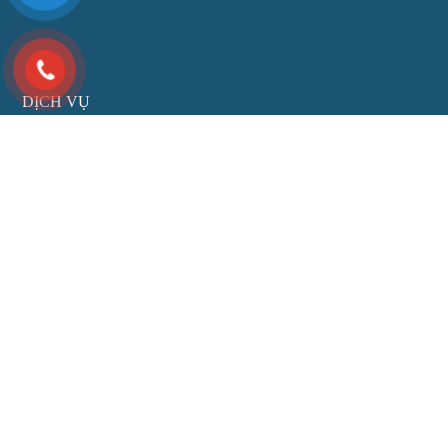
DỊCH VỤ
Doanh nghiệp
Hôn nhân
Đầu tư
Đất đai
Di chúc thừa kế
LIÊN HỆ