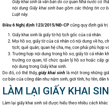
Giấy khai sinh là văn bản do cơ quan Nhà nước có th
nội dung Giấy khai sinh bao gồm các thông tin cơ b
Luật này.
Điều 6 Nghị định 123/2015/NĐ-CP
cũng quy định giá trị
Giấy khai sinh là giấy tờ hộ tịch gốc của cá nhân.
Mọi hồ sơ, giấy tờ của cá nhân có nội dung về họ, ch
tịch; quê quán; quan hệ cha, mẹ, con phải phù hợp vớ
Trường hợp nội dung trong hồ sơ, giấy tờ cá nhân kh
trưởng cơ quan, tổ chức quản lý hồ sơ hoặc cấp gi
nội dung trong Giấy khai sinh.
Do đó, có thể thấy,
giấy khai sinh
là một trong những giấ
cơ bản của công dân như năm sinh, giới tính, họ tên, dân 
LÀM LẠI GIẤY KHAI SIN
Làm lại giấy khai sinh sẽ được hiểu theo nhiều cách khác