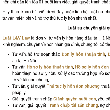
hôn chỉ cần lên tòa 01 buổi làm việc, giải quyết tranh ch
Hãy tham khảo bài viết dưới đây hoặc liên hệ Luật sư ch
tư vấn miễn phí và hỗ trợ thủ tục ly hôn nhanh nhất.
Luật sư chuyên giải qu
Luật L&V Law
là đơn vị tư vấn ly hôn hàng đầu tại Hà Nộ
kinh nghiệm, chuyên về hôn nhân gia đình, chúng tôi có th
Tư vấn, hỗ trợ soạn thảo
Đơn ly hôn thuận tình
,
án tại Hà Nội.
Tư vấn
Hồ sơ ly hôn thuận tình
,
Hồ sơ ly hôn đơn
hoàn thiện hồ sơ ly hôn. Xử lý các trường hợp
Hồ sơ
tờ về tài sản chung,..
Tư vấn, giải quyết
Thủ tục ly hôn đơn phương
, thu
pháp lý.
Giải quyết tranh chấp
Giành quyền nuôi con
, yêu c
Tư vấn, giải quyết
Tranh chấp tài sản chung
, nợ 