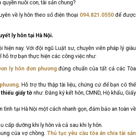
ấp quyền nuôi con, tài sản chung?
uyên về ly hôn theo số điện thoại
094.821.0550
để được
yết ly hôn tại Hà Nội.
i hiện nay. Với đội ngũ Luật sư, chuyên viên pháp lý giàu
ể hỗ trợ bạn thực hiện các công việc như:
Đơn ly hôn đơn phương
đúng chuẩn của tất cả các Tòa
 phương
. Hỗ trợ thu thập tài liệu, chứng cứ để bạn có thể
 thiếu giấy tờ
như: Đăng ký kết hôn, CMND, Hộ khẩu, Giấy
ận tình tại Hà Nội một cách nhanh gọn, đảm bảo an toàn về
ầu cấp dưỡng khi ly hôn và cả sau khi ly hôn.
chung của vợ chồng.
Thủ tục yêu cầu tòa án chia tài sản