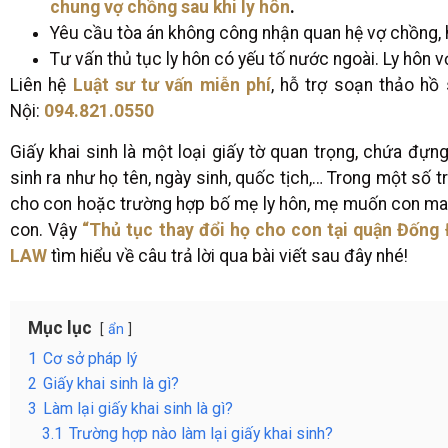
chung vợ chồng sau khi ly hôn
.
Yêu cầu tòa án không công nhận quan hệ vợ chồng, hủ
Tư vấn thủ tục ly hôn có yếu tố nước ngoài. Ly hôn v
Liên hệ
Luật sư tư vấn miễn phí
, hỗ trợ soạn thảo hồ 
Nội:
094.821.0550
Giấy khai sinh là một loại giấy tờ quan trọng, chứa đự
sinh ra như họ tên, ngày sinh, quốc tịch,… Trong một số 
cho con hoặc trường hợp bố mẹ ly hôn, mẹ muốn con mang
con. Vậy
“Thủ tục thay đổi họ cho con tại quận Đống 
LAW
tìm hiểu về câu trả lời qua bài viết sau đây nhé!
Mục lục
ẩn
1
Cơ sở pháp lý
2
Giấy khai sinh là gì?
3
Làm lại giấy khai sinh là gì?
3.1
Trường hợp nào làm lại giấy khai sinh?