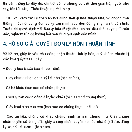
thì cần thống kê đầy đủ, chi tiết số nợ chung cụ thể, thời gian trả, người cho
vay, tên tài sản,…Thỏa thuận người trả nợ.
– Sau khi xem xét lại toàn bộ nội dung
Đơn ly hôn thuận tình
, vợ chồng cần
thống nhất nội dung đơn và ký tên mình vào đơn đề nghị ly hôn thuận tình.
Trước khi quyết định viết
Đơn ly hôn thuận tình
, cả hai đều phải suy nghĩ thấu
đáo, nghiêm túc để không hối hận về quyết định của mình.
4. HỒ SƠ GIẢI QUYẾT ĐƠN LY HÔN THUẬN TÌNH
Về hồ sơ, giấy tờ yêu cầu công nhận thuận tình ly hôn, quý khách chuẩn bị
các loại giấy tờ sau đây:
–
Đơn ly hôn thuận tình
(theo mẫu);
– Giấy chứng nhận đăng ký kết hôn (bản chính);
– Sổ hộ khẩu (bản sao có chứng thực);
– CMND/Căn cước công dân/hộ chiếu (bản sao có chứng thực);
– Giấy khai sinh của con (bản sao có chứng thực – nếu có);
– Các tài liệu, chứng cứ khác chứng minh tài sản chung như: Giấy chứng
nhận quyền sử dụng đất, giấy chứng nhận quyền sở hữu nhà ở (sổ đỏ); đăng
ký xe; sổ tiết kiệm… (bản sao);