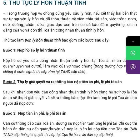
5. THỦ TỤC LY HÔN THUẬN TÌNH
– Trong trường hợp vợ chồng cùng yêu cầu ly hôn, nếu xét thấy hai bên thật
sự tự nguyện ly hôn và đã thỏa thuận về việc chia tài sản, việc trông nom,
nuôi dưỡng, chăm sóc, giáo dục con trên cơ sở bảo đảm quyền lợi chính
đáng của vợ và con thì Tòa án công nhận thuận tình ly hôn.
→
Thủ tục làm
Đơn ly hôn thuận tình
bao gồm các bước sau đây:
Bước 1:
Nộp hồ sơ ly hôn thuận tình
Nộp hồ sơ yêu cầu công nhận thuận tình ly hôn tại Tòa án nhân dân cấp
quận/huyện nơi cư trú, làm việc của vợ hoặc chồng (
trong trường hợp vợ hoặc
chồng ở nước ngoài thì nộp đơn tại TAND cấp tỉnh).
Bước 2:
Thụ lý giải quyết và ra thông báo nộp tiền án phí, lệ phí tòa án
Sau khi nhận đơn yêu cầu công nhận thuận tình ly hôn cùng hồ sơ hợp lệ Tòa
án ra sẽ thụ lý giải quyết và sẽ ra thông báo nộp tiền tạm ứng lệ phí Toà án cho
người đã nộp đơn;
Bước 3:
Nộp tiền án phí, lệ phí tòa án
Căn cứ thông báo của Toà án, đương sự nộp tiền tạm ứng lệ phí tại Chi cục thi
hành án dân sự cấp quận/huyện và nộp lại biên lai nộp tiền cho Tòa án (
Nếu
TAND cấp tỉnh giải quyết thì nộp tại Cục thi hành án dân sự cấp tỉnh).