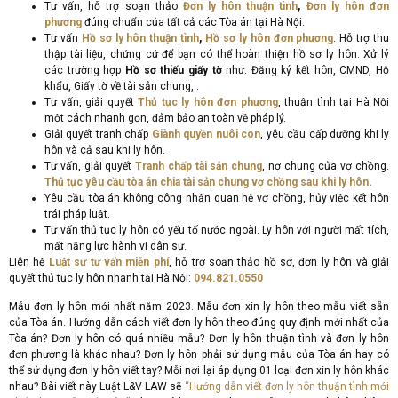
Tư vấn, hỗ trợ soạn thảo
Đơn ly hôn thuận tình
,
Đơn ly hôn đơn
phương
đúng chuẩn của tất cả các Tòa án tại Hà Nội.
Tư vấn
Hồ sơ ly hôn thuận tình
,
Hồ sơ ly hôn đơn phương
. Hỗ trợ thu
thập tài liệu, chứng cứ để bạn có thể hoàn thiện hồ sơ ly hôn. Xử lý
các trường hợp
Hồ sơ thiếu giấy tờ
như: Đăng ký kết hôn, CMND, Hộ
khẩu, Giấy tờ về tài sản chung,..
Tư vấn, giải quyết
Thủ tục ly hôn đơn phương
, thuận tình tại Hà Nội
một cách nhanh gọn, đảm bảo an toàn về pháp lý.
Giải quyết tranh chấp
Giành quyền nuôi con
, yêu cầu cấp dưỡng khi ly
hôn và cả sau khi ly hôn.
Tư vấn, giải quyết
Tranh chấp tài sản chung
, nợ chung của vợ chồng.
Thủ tục yêu cầu tòa án chia tài sản chung vợ chồng sau khi ly hôn
.
Yêu cầu tòa án không công nhận quan hệ vợ chồng, hủy việc kết hôn
trái pháp luật.
Tư vấn thủ tục ly hôn có yếu tố nước ngoài. Ly hôn với người mất tích,
mất năng lực hành vi dân sự.
Liên hệ
Luật sư tư vấn miễn phí
, hỗ trợ soạn thảo hồ sơ, đơn ly hôn và giải
quyết thủ tục ly hôn nhanh tại Hà Nội:
094.821.0550
Mẫu đơn ly hôn mới nhất năm 2023. Mẫu đơn xin ly hôn theo mẫu viết sẵn
của Tòa án. Hướng dẫn cách viết đơn ly hôn theo đúng quy định mới nhất của
Tòa án? Đơn ly hôn có quá nhiều mẫu? Đơn ly hôn thuận tình và đơn ly hôn
đơn phương là khác nhau? Đơn ly hôn phải sử dụng mẫu của Tòa án hay có
thể sử dụng đơn ly hôn viết tay? Mỗi nơi lại áp dụng 01 loại đơn xin ly hôn khác
nhau? Bài viết này Luật L&V LAW sẽ
“Hướng dẫn viết đơn ly hôn thuận tình mới