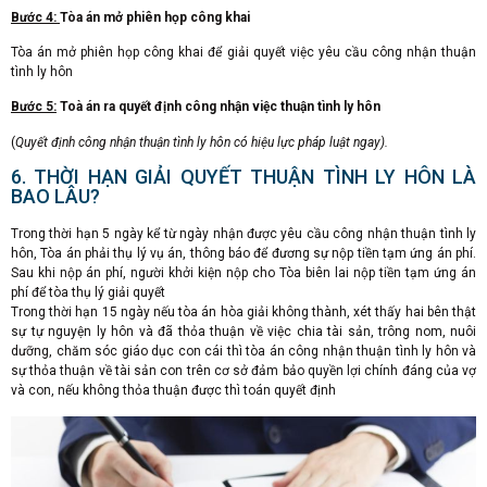
Bước 4:
Tòa án mở phiên họp công khai
Tòa án mở phiên họp công khai để giải quyết việc yêu cầu công nhận thuận
tình ly hôn
Bước 5:
Toà án ra quyết định công nhận việc thuận tình ly hôn
(
Quyết định công nhận thuận tình ly hôn có hiệu lực pháp luật ngay).
6. THỜI HẠN GIẢI QUYẾT THUẬN TÌNH LY HÔN LÀ
BAO LÂU?
Trong thời hạn 5 ngày kể từ ngày nhận được yêu cầu công nhận thuận tình ly
hôn, Tòa án phải thụ lý vụ án, thông báo để đương sự nộp tiền tạm ứng án phí.
Sau khi nộp án phí, người khởi kiện nộp cho Tòa biên lai nộp tiền tạm ứng án
phí để tòa thụ lý giải quyết
Trong thời hạn 15 ngày nếu tòa án hòa giải không thành, xét thấy hai bên thật
sự tự nguyện ly hôn và đã thỏa thuận về việc chia tài sản, trông nom, nuôi
dưỡng, chăm sóc giáo dục con cái thì tòa án công nhận thuận tình ly hôn và
sự thỏa thuận về tài sản con trên cơ sở đảm bảo quyền lợi chính đáng của vợ
và con, nếu không thỏa thuận được thì toán quyết định