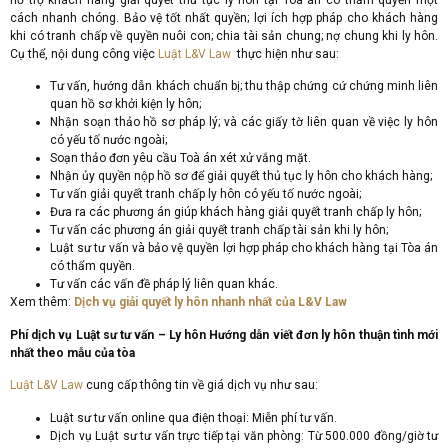
cách nhanh chóng. Bảo vệ tốt nhất quyền; lợi ích hợp pháp cho khách hàng
khi có tranh chấp về quyền nuôi con; chia tài sản chung; nợ chung khi ly hôn.
Cụ thể, nội dung công việc
Luật L&V Law
thực hiện như sau:
Tư vấn, hướng dẫn khách chuẩn bị; thu thập chứng cứ chứng minh liên
quan hồ sơ khởi kiện ly hôn;
Nhận soạn thảo hồ sơ pháp lý; và các giấy tờ liên quan về việc ly hôn
có yếu tố nước ngoài;
Soạn thảo đơn yêu cầu Toà án xét xử vắng mặt.
Nhận ủy quyền nộp hồ sơ để giải quyết thủ tục ly hôn cho khách hàng;
Tư vấn giải quyết tranh chấp ly hôn có yếu tố nước ngoài;
Đưa ra các phương án giúp khách hàng giải quyết tranh chấp ly hôn;
Tư vấn các phương án giải quyết tranh chấp tài sản khi ly hôn;
Luật sư tư vấn và bảo vệ quyền lợi hợp pháp cho khách hàng tại Tòa án
có thẩm quyền.
Tư vấn các vấn đề pháp lý liên quan khác.
Xem thêm:
Dịch vụ giải quyết ly hôn nhanh nhất của L&V Law
Phí dịch vụ Luật sư tư vấn – Ly hôn Hướng dẫn viết đơn ly hôn thuận tình mới
nhất theo mẫu của tòa
Luật L&V Law
cung cấp thông tin về giá dịch vụ như sau:
Luật sư tư vấn online qua điện thoại: Miễn phí tư vấn.
Dịch vụ Luật sư tư vấn trực tiếp tại văn phòng: Từ 500.000 đồng/giờ tư