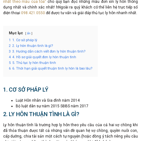
nhất theo mẫu của tòa”
cho quý bạn đọc những mẫu đơn xin ly hôn thông
dụng nhất và chính xác nhất! hNgoài ra quý khách có thể liên hệ trực tiếp số
điện thoại
098.421.0550
để được tư vấn và giải đáp thủ tục ly hôn nhanh nhất.
Mục lục
ẩn
1
1. Cơ sở pháp lý
2
2. Ly hôn thuận tình là gì?
3
3. Hướng dẫn cách viết đơn ly hôn thuận tình?
4
4. Hồ sơ giải quyết đơn ly hôn thuận tình
5
5. Thủ tục ly hôn thuận tình
6
6. Thời hạn giải quyết thuận tình ly hôn là bao lâu?
1. CƠ SỞ PHÁP LÝ
Luật Hôn nhân và Gia đình năm 2014
Bộ luật dân sự năm 2015 SĐBS năm 2017
2. LY HÔN THUẬN TÌNH LÀ GÌ?
Ly hôn thuận tình là trường hợp ly hôn theo yêu cầu của cả hai vợ chồng khi
đã thỏa thuận được tất cả những vấn đề quan hệ vợ chồng, quyền nuôi con,
cấp dưỡng, chia tài sản một cách tự nguyện.(hoặc đồng ý tách riêng yêu cầu