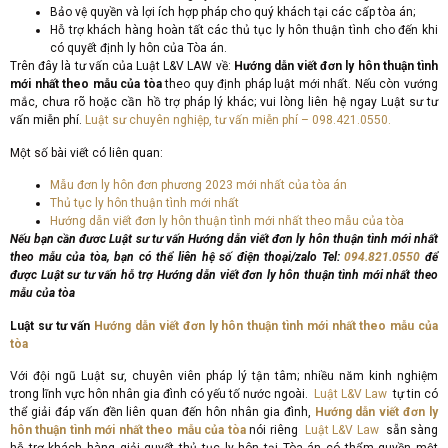
Bảo vệ quyền và lợi ích hợp pháp cho quý khách tại các cấp tòa án;
Hỗ trợ khách hàng hoàn tất các thủ tục ly hôn thuận tình cho đến khi
có quyết định ly hôn của Tòa án.
Trên đây là tư vấn của Luật L&V LAW về:
Hướng dẫn viết đơn ly hôn thuận tình
mới nhất theo mẫu của tòa
theo quy định pháp luật mới nhất. Nếu còn vướng
mắc, chưa rõ hoặc cần hồ trợ pháp lý khác; vui lòng liên hệ ngay Luật sư tư
vấn miễn phí.
Luật sư chuyên nghiệp, tư vấn miễn phí – 098.421.0550.
Một số bài viết có liên quan:
Mẫu đơn ly hôn đơn phương 2023 mới nhất của tòa án
Thủ tục ly hôn thuận tình mới nhất
Hướng dẫn viết đơn ly hôn thuận tình mới nhất theo mẫu của tòa
Nếu bạn cần đươc Luật sư tư vấn Hướng dẫn viết đơn ly hôn thuận tình mới nhất
theo mẫu của tòa, bạn có thể liên hệ số điện thoại/zalo Tel:
094.821
.
0550
để
được Luật sư tư vấn hỗ trợ Hướng dẫn viết đơn ly hôn thuận tình mới nhất theo
mẫu của tòa
Luật sư tư vấn
Hướng dẫn viết đơn ly hôn thuận tình mới nhất theo mẫu của
tòa
Với đội ngũ Luật sư, chuyên viên pháp lý tận tâm; nhiều năm kinh nghiệm
trong lĩnh vực hôn nhân gia đình có yếu tố nước ngoài.
Luật L&V Law
tự tin có
thể giải đáp vấn đền liên quan đến hôn nhân gia đình,
Hướng dẫn viết đơn ly
hôn thuận tình mới nhất theo mẫu của tòa
nói riêng
Luật L&V Law
sẵn sàng
hỗ trợ khách hàng giải quyết thủ tục ly hôn tại Tòa án có thẩm quyền một