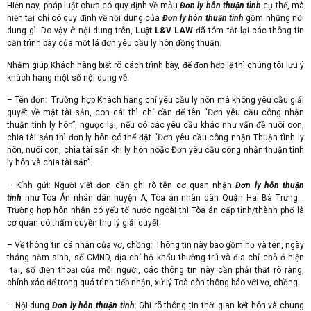
Hiện nay, pháp luật chưa có quy định về mẫu
Đơn ly hôn thuận tình
cụ thể, mà
hiện tại chỉ có quy định về nội dung của
Đơn ly hôn thuận tình
gồm những nội
dung gì. Do vậy ở nội dung trên,
Luật L&V LAW
đã tóm tắt lại các thông tin
cần trình bày của một lá đơn yêu cầu ly hôn đồng thuận.
Nhằm giúp Khách hàng biết rõ cách trình bày, để đơn hợp lệ thì chúng tôi lưu ý
khách hàng một số nội dung về:
– Tên đơn: Trường hợp Khách hàng chỉ yêu cầu ly hôn mà không yêu cầu giải
quyết về mặt tài sản, con cái thì chỉ cần để tên “Đơn yêu cầu công nhận
thuận tình ly hôn”, ngược lại, nếu có các yêu cầu khác như vấn đề nuôi con,
chia tài sản thì đơn ly hôn có thể đặt “Đơn yêu cầu công nhận Thuận tình ly
hôn, nuôi con, chia tài sản khi ly hôn hoặc Đơn yêu cầu công nhận thuận tình
ly hôn và chia tài sản”.
– Kính gửi: Người viết đơn cần ghi rõ tên cơ quan nhận
Đơn ly hôn thuận
tình
như Tòa Án nhân dân huyện A, Tòa án nhân dân Quận Hai Bà Trưng…
Trường hợp hôn nhân có yếu tố nước ngoài thì Tòa án cấp tỉnh/thành phố là
cơ quan có thẩm quyền thụ lý giải quyết.
– Về thông tin cá nhân của vợ, chồng: Thông tin này bao gồm họ và tên, ngày
tháng năm sinh, số CMND, địa chỉ hộ khẩu thường trú và địa chỉ chỗ ở hiện
tại, số điện thoại của mỗi người, các thông tin này cần phải thật rõ ràng,
chính xác để trong quá trình tiếp nhận, xử lý Toà còn thông báo với vợ, chồng.
– Nội dung
Đơn ly hôn thuận tình
: Ghi rõ thông tin thời gian kết hôn và chung