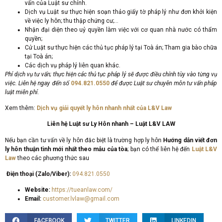
vấn của Luật sư chính.
Dịch vụ Luật sư thực hiện soạn thảo giấy tờ pháp lý như đơn khởi kiện
về việc ly hôn; thu thập chứng cư;…
Nhận đại diện theo uỷ quyền làm việc với cơ quan nhà nước có thẩm
quyền;
Cử Luật sư thực hiện các thủ tục pháp lý tại Toà án; Tham gia bào chữa
tại Toà án;
Các dịch vụ pháp lý liên quan khác.
Phí dịch vụ tư vấn; thực hiện các thủ tục pháp lý sẽ được điều chỉnh tùy vào từng vụ
việc. Liên hệ ngay đến số
094.821.0550
để được Luật sư chuyên môn tư vấn pháp
luật miễn phí.
Xem thêm:
Dịch vụ giải quyết ly hôn nhanh nhất của L&V Law
Liên hệ Luật sư Ly Hôn nhanh – Luật L&V LAW
Nếu bạn cần tư vấn về ly hôn đăc biệt là trường hợp ly hôn
Hướng dẫn viết đơn
ly hôn thuận tình mới nhất theo mẫu của tòa
; bạn có thể liên hệ đến
Luật L&V
Law
theo các phương thức sau
Điện thoại (Zalo/Viber):
094.821.0550
Website:
https://tueanlaw.com/
Email:
customer.lvlaw@gmail.com
FACEBOOK
TWITTER
LINKEDIN