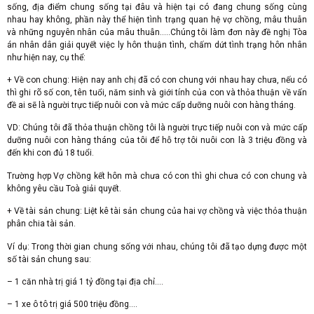
sống, địa điểm chung sống tại đâu và hiện tại có đang chung sống cùng
nhau hay không, phần này thể hiện tình trạng quan hệ vợ chồng, mâu thuẫn
và những nguyên nhân của mâu thuẫn…..Chúng tôi làm đơn này đề nghị Tòa
án nhân dân giải quyết việc ly hôn thuận tình, chấm dứt tình trạng hôn nhân
như hiện nay, cụ thể:
+ Về con chung: Hiện nay anh chị đã có con chung với nhau hay chưa, nếu có
thì ghi rõ số con, tên tuổi, năm sinh và giới tính của con và thỏa thuận về vấn
đề ai sẽ là người trực tiếp nuôi con và mức cấp dưỡng nuôi con hàng tháng.
VD: Chúng tôi đã thỏa thuận chồng tôi là người trực tiếp nuôi con và mức cấp
dưỡng nuôi con hàng tháng của tôi để hỗ trợ tôi nuôi con là 3 triệu đồng và
đến khi con đủ 18 tuổi.
Trường hợp Vợ chồng kết hôn mà chưa có con thì ghi chưa có con chung và
không yêu cầu Toà giải quyết.
+ Về tài sản chung: Liệt kê tài sản chung của hai vợ chồng và việc thỏa thuận
phân chia tài sản.
Ví dụ: Trong thời gian chung sống với nhau, chúng tôi đã tạo dựng được một
số tài sản chung sau:
– 1 căn nhà trị giá 1 tỷ đồng tại địa chỉ….
– 1 xe ô tô trị giá 500 triệu đồng….