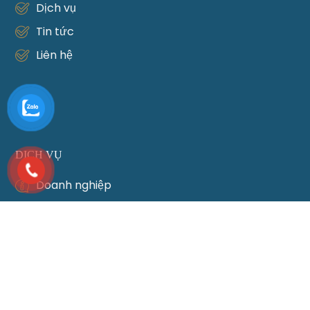
Dịch vụ
Tin tức
Liên hệ
DỊCH VỤ
Doanh nghiệp
Hôn nhân
Đầu tư
Đất đai
Di chúc thừa kế