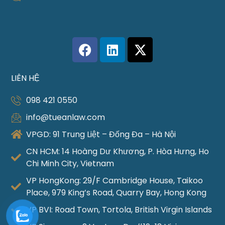
LIÊN HỆ
098 421 0550
info@tueanlaw.com
VPGD: 91 Trung Liệt – Đống Đa – Hà Nội
CN HCM: 14 Hoàng Dư Khương, P. Hòa Hưng, Ho
Chi Minh City, Vietnam
VP HongKong: 29/F Cambridge House, Taikoo
Place, 979 King’s Road, Quarry Bay, Hong Kong
VP BVI: Road Town, Tortola, British Virgin Islands