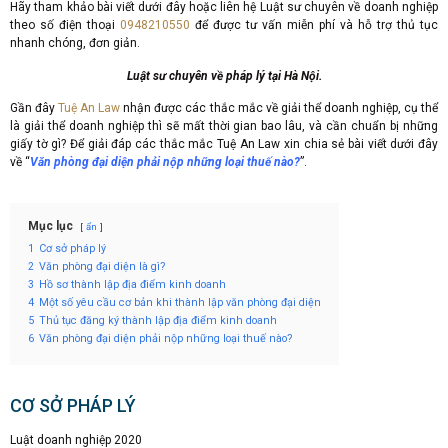
Hãy tham khảo bài viết dưới đây hoặc liên hệ Luật sư chuyên về doanh nghiệp
theo số điện thoại
0948210550
để được tư vấn miễn phí và hỗ trợ thủ tục
nhanh chóng, đơn giản.
Luật sư chuyên về pháp lý tại Hà Nội.
Gần đây
Tuệ An Law
nhận được các thắc mắc về giải thể doanh nghiệp, cụ thể
là giải thể doanh nghiệp thì sẽ mất thời gian bao lâu, và cần chuẩn bị những
giấy tờ gì? Để giải đáp các thắc mắc Tuệ An Law xin chia sẻ bài viết dưới đây
về “
Văn phòng đại diện phải nộp những loại thuế nào?
”.
Mục lục
ẩn
1
Cơ sở pháp lý
2
Văn phòng đại diện là gì?
3
Hồ sơ thành lập địa điểm kinh doanh
4
Một số yêu cầu cơ bản khi thành lập văn phòng đại diện
5
Thủ tục đăng ký thành lập địa điểm kinh doanh
6
Văn phòng đại diện phải nộp những loại thuế nào?
CƠ SỞ PHÁP LÝ
Luật doanh nghiệp 2020