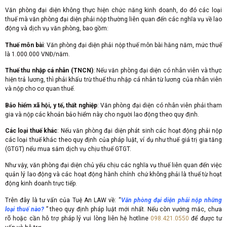
Văn phòng đại diện không thực hiện chức năng kinh doanh, do đó các loại
thuế mà văn phòng đại diện phải nộp thường liên quan đến các nghĩa vụ về lao
động và dịch vụ văn phòng, bao gồm:
Thuế môn bài
: Văn phòng đại diện phải nộp thuế môn bài hằng năm, mức thuế
là 1.000.000 VNĐ/năm.
Thuế thu nhập cá nhân (TNCN)
: Nếu văn phòng đại diện có nhân viên và thực
hiện trả lương, thì phải khấu trừ thuế thu nhập cá nhân từ lương của nhân viên
và nộp cho cơ quan thuế.
Bảo hiểm xã hội, y tế, thất nghiệp
: Văn phòng đại diện có nhân viên phải tham
gia và nộp các khoản bảo hiểm này cho người lao động theo quy định.
Các loại thuế khác
: Nếu văn phòng đại diện phát sinh các hoạt động phải nộp
các loại thuế khác theo quy định của pháp luật, ví dụ như thuế giá trị gia tăng
(GTGT) nếu mua sắm dịch vụ chịu thuế GTGT.
Như vậy, văn phòng đại diện chủ yếu chịu các nghĩa vụ thuế liên quan đến việc
quản lý lao động và các hoạt động hành chính chứ không phải là thuế từ hoạt
động kinh doanh trực tiếp.
Trên đây là tư vấn của Tuệ An LAW về: “
Văn phòng đại diện phải nộp những
loại thuế nào?
” theo quy định pháp luật mới nhất. Nếu còn vướng mắc, chưa
rõ hoặc cần hỗ trợ pháp lý vui lòng liên hệ hotline
098.421.0550
để được tư