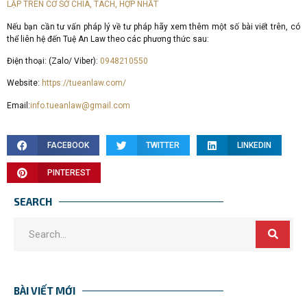
LẬP TRÊN CƠ SỞ CHIA, TÁCH, HỢP NHẤT
Nếu bạn cần tư vấn pháp lý về tư pháp hãy xem thêm một số bài viết trên, có
thể liên hệ đến Tuệ An Law theo các phương thức sau:
Điện thoại: (Zalo/ Viber):
0948210550
Website:
https://tueanlaw.com/
Email:
info.tueanlaw@gmail.com
FACEBOOK
TWITTER
LINKEDIN
PINTEREST
SEARCH
BÀI VIẾT MỚI