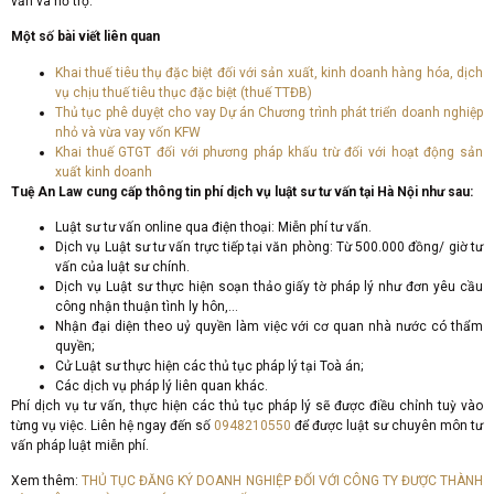
vấn và hỗ trợ.
Một số bài viết liên quan
Khai thuế tiêu thụ đặc biệt đối với sản xuất, kinh doanh hàng hóa, dịch
vụ chịu thuế tiêu thục đặc biệt (thuế TTĐB)
Thủ tục phê duyệt cho vay Dự án Chương trình phát triển doanh nghiệp
nhỏ và vừa vay vốn KFW
Khai thuế GTGT đối với phương pháp khấu trừ đối với hoạt động sản
xuất kinh doanh
Tuệ An Law cung cấp thông tin phí dịch vụ luật sư tư vấn tại Hà Nội như sau:
Luật sư tư vấn online qua điện thoại: Miễn phí tư vấn.
Dịch vụ Luật sư tư vấn trực tiếp tại văn phòng: Từ 500.000 đồng/ giờ tư
vấn của luật sư chính.
Dịch vụ Luật sư thực hiện soạn thảo giấy tờ pháp lý như đơn yêu cầu
công nhận thuận tình ly hôn,…
Nhận đại diện theo uỷ quyền làm việc với cơ quan nhà nước có thẩm
quyền;
Cử Luật sư thực hiện các thủ tục pháp lý tại Toà án;
Các dịch vụ pháp lý liên quan khác.
Phí dịch vụ tư vấn, thực hiện các thủ tục pháp lý sẽ được điều chỉnh tuỳ vào
từng vụ việc. Liên hệ ngay đến số
0948210550
để được luật sư chuyên môn tư
vấn pháp luật miễn phí.
Xem thêm:
THỦ TỤC ĐĂNG KÝ DOANH NGHIỆP ĐỐI VỚI CÔNG TY ĐƯỢC THÀNH