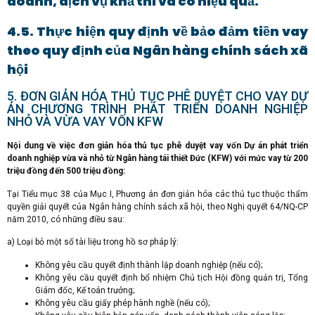
doanh, dịch vụ khả thi và có hiệu quả.
4.5. Thực hiện quy định về bảo đảm tiền vay
theo quy định của Ngân hàng chính sách xã
hội
5. ĐƠN GIẢN HÓA THỦ TỤC PHÊ DUYỆT CHO VAY DỰ
ÁN CHƯƠNG TRÌNH PHÁT TRIỂN DOANH NGHIỆP
NHỎ VÀ VỪA VAY VỐN KFW
Nội dung về việc đơn giản hóa thủ tục phê duyệt vay vốn Dự án phát triển
doanh nghiệp vừa và nhỏ từ Ngân hàng tái thiết Đức (KFW) với mức vay từ 200
triệu đồng đến 500 triệu đồng:
Tại Tiểu mục 38 của Mục I, Phương án đơn giản hóa các thủ tục thuộc thẩm
quyền giải quyết của Ngân hàng chính sách xã hội, theo Nghị quyết 64/NQ-CP
năm 2010, có những điều sau:
a) Loại bỏ một số tài liệu trong hồ sơ pháp lý:
Không yêu cầu quyết định thành lập doanh nghiệp (nếu có);
Không yêu cầu quyết định bổ nhiệm Chủ tịch Hội đồng quản trị, Tổng
Giám đốc, Kế toán trưởng;
Không yêu cầu giấy phép hành nghề (nếu có);