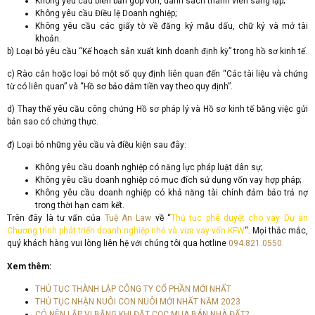
Không yêu cầu biên bản góp vốn, danh sách thành viên sáng lập;
Không yêu cầu Điều lệ Doanh nghiệp;
Không yêu cầu các giấy tờ về đăng ký mẫu dấu, chữ ký và mở tài
khoản.
b) Loại bỏ yêu cầu “Kế hoạch sản xuất kinh doanh định kỳ” trong hồ sơ kinh tế.
c) Rào cản hoặc loại bỏ một số quy định liên quan đến “Các tài liệu và chứng
từ có liên quan” và “Hồ sơ bảo đảm tiền vay theo quy định”.
d) Thay thế yêu cầu công chứng Hồ sơ pháp lý và Hồ sơ kinh tế bằng việc gửi
bản sao có chứng thực.
đ) Loại bỏ những yêu cầu và điều kiện sau đây:
Không yêu cầu doanh nghiệp có năng lực pháp luật dân sự;
Không yêu cầu doanh nghiệp có mục đích sử dụng vốn vay hợp pháp;
Không yêu cầu doanh nghiệp có khả năng tài chính đảm bảo trả nợ
trong thời hạn cam kết.
Trên đây là tư vấn của
Tuệ An Law
về “
Thủ tục phê duyệt cho vay Dự án
Chương trình phát triển doanh nghiệp nhỏ và vừa vay vốn KFW
“. Mọi thắc mắc,
quý khách hàng vui lòng liên hệ với chúng tôi qua hotline
094.821.0550.
Xem thêm:
THỦ TỤC THÀNH LẬP CÔNG TY CỔ PHẦN MỚI NHẤT
THỦ TỤC NHẬN NUÔI CON NUÔI MỚI NHẤT NĂM 2023
CÓ NÊN LẬP VI BẰNG KHI ĐẶT CỌC MUA BÁN NHÀ ĐẤT?