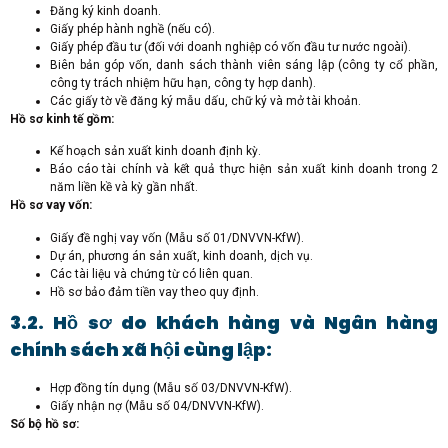
Đăng ký kinh doanh.
Giấy phép hành nghề (nếu có).
Giấy phép đầu tư (đối với doanh nghiệp có vốn đầu tư nước ngoài).
Biên bản góp vốn, danh sách thành viên sáng lập (công ty cổ phần,
công ty trách nhiệm hữu hạn, công ty hợp danh).
Các giấy tờ về đăng ký mẫu dấu, chữ ký và mở tài khoản.
Hồ sơ kinh tế gồm:
Kế hoạch sản xuất kinh doanh định kỳ.
Báo cáo tài chính và kết quả thực hiện sản xuất kinh doanh trong 2
năm liền kề và kỳ gần nhất.
Hồ sơ vay vốn:
Giấy đề nghị vay vốn (Mẫu số 01/DNVVN-KfW).
Dự án, phương án sản xuất, kinh doanh, dịch vụ.
Các tài liệu và chứng từ có liên quan.
Hồ sơ bảo đảm tiền vay theo quy định.
3.2. Hồ sơ do khách hàng và Ngân hàng
chính sách xã hội cùng lập:
Hợp đồng tín dụng (Mẫu số 03/DNVVN-KfW).
Giấy nhận nợ (Mẫu số 04/DNVVN-KfW).
Số bộ hồ sơ: