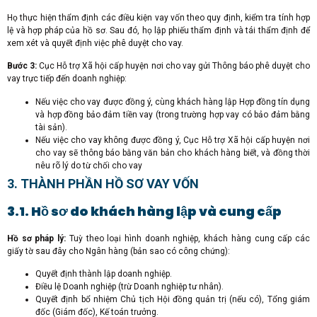
Họ thực hiện thẩm định các điều kiện vay vốn theo quy định, kiểm tra tính hợp
lệ và hợp pháp của hồ sơ. Sau đó, họ lập phiếu thẩm định và tái thẩm định để
xem xét và quyết định việc phê duyệt cho vay.
Bước 3:
Cục Hỗ trợ Xã hội cấp huyện nơi cho vay gửi Thông báo phê duyệt cho
vay trực tiếp đến doanh nghiệp:
Nếu việc cho vay được đồng ý, cùng khách hàng lập Hợp đồng tín dụng
và hợp đồng bảo đảm tiền vay (trong trường hợp vay có bảo đảm bằng
tài sản).
Nếu việc cho vay không được đồng ý, Cục Hỗ trợ Xã hội cấp huyện nơi
cho vay sẽ thông báo bằng văn bản cho khách hàng biết, và đồng thời
nêu rõ lý do từ chối cho vay
3. THÀNH PHẦN HỒ SƠ VAY VỐN
3.1. Hồ sơ do khách hàng lập và cung cấp
Hồ sơ pháp lý:
Tuỳ theo loại hình doanh nghiệp, khách hàng cung cấp các
giấy tờ sau đây cho Ngân hàng (bản sao có công chứng):
Quyết định thành lập doanh nghiệp.
Điều lệ Doanh nghiệp (trừ Doanh nghiệp tư nhân).
Quyết định bổ nhiệm Chủ tịch Hội đồng quản trị (nếu có), Tổng giám
đốc (Giám đốc), Kế toán trưởng.