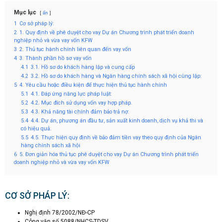
Mục lục
ẩn
1
Cơ sở pháp lý:
2
1. Quy định về phê duyệt cho vay Dự án Chương trình phát triển doanh
nghiệp nhỏ và vừa vay vốn KFW
3
2. Thủ tục hành chính liên quan đến vay vốn
4
3. Thành phần hồ sơ vay vốn
4.1
3.1. Hồ sơ do khách hàng lập và cung cấp
4.2
3.2. Hồ sơ do khách hàng và Ngân hàng chính sách xã hội cùng lập:
5
4. Yêu cầu hoặc điều kiện để thực hiện thủ tục hành chính
5.1
4.1. Đáp ứng năng lực pháp luật:
5.2
4.2. Mục đích sử dụng vốn vay hợp pháp.
5.3
4.3. Khả năng tài chính đảm bảo trả nợ:
5.4
4.4. Dự án, phương án đầu tư, sản xuất kinh doanh, dịch vụ khả thi và
có hiệu quả.
5.5
4.5. Thực hiện quy định về bảo đảm tiền vay theo quy định của Ngân
hàng chính sách xã hội
6
5. Đơn giản hóa thủ tục phê duyệt cho vay Dự án Chương trình phát triển
doanh nghiệp nhỏ và vừa vay vốn KFW
CƠ SỞ PHÁP LÝ:
Nghị định 78/2002/NĐ-CP
Công văn số 5088/NHCS-TDSV