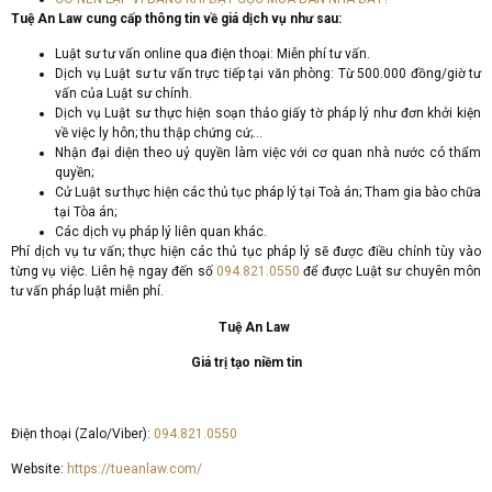
Tuệ An Law cung cấp thông tin về giá dịch vụ như sau:
Luật sư tư vấn online qua điện thoại: Miễn phí tư vấn.
Dịch vụ Luật sư tư vấn trực tiếp tại văn phòng: Từ 500.000 đồng/giờ tư
vấn của Luật sư chính.
Dịch vụ Luật sư thực hiện soạn thảo giấy tờ pháp lý như đơn khởi kiện
về việc ly hôn; thu thập chứng cứ;…
Nhận đại diện theo uỷ quyền làm việc với cơ quan nhà nước có thẩm
quyền;
Cử Luật sư thực hiện các thủ tục pháp lý tại Toà án; Tham gia bào chữa
tại Tòa án;
Các dịch vụ pháp lý liên quan khác.
Phí dịch vụ tư vấn; thực hiện các thủ tục pháp lý sẽ được điều chỉnh tùy vào
từng vụ việc. Liên hệ ngay đến số
094.821.0550
để được Luật sư chuyên môn
tư vấn pháp luật miễn phí.
Tuệ An Law
Giá trị tạo niềm tin
Điện thoại (Zalo/Viber):
094.821.0550
Website:
https://tueanlaw.com/