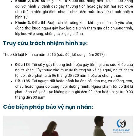
Khoản 2, Điều 54
: Phạt tiền từ 5.000.000 đồng đến 10.000.000 đồng
đối với hành vi đánh đập gây thương tích hoặc gây tổn hại sức khỏe
cho thành viên gia đình nhưng chưa đến mức truy cứu trách nhiệm
hình sự.
Khoản 3, Điều 54
: Buộc xin lỗi công khai khi nạn nhân có yêu cầu,
đồng thời buộc người gây bạo lực gia đình tham gia các chương trình,
lớp học về phòng, chống bạo lực gia đình.
Truy cứu trách nhiệm hình sự:
Theo Bộ luật Hình sự năm 2015 (sửa đổi, bổ sung năm 2017):
Điều 134
: Tội cố ý gây thương tích hoặc gây tổn hại cho sức khỏe của
người khác. Tùy thuộc vào mức độ thương tật và hậu quả, người phạm
tội có thể bị phạt tù từ 06 tháng đến 20 năm hoặc tù chung thân.
Điều 185
: Tội ngược đãi hoặc hành hạ ông bà, cha mẹ, vợ chồng, con,
cháu hoặc người có công nuôi dưỡng mình. Người phạm tội có thể bị
phạt cảnh cáo, cải tạo không giam giữ đến 03 năm hoặc phạt tù từ 03
tháng đến 03 năm.
Các biện pháp bảo vệ nạn nhân: