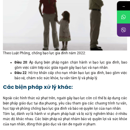
→
Theo Luật Phòng, chống bạo lực gia đình năm 2022:
Điều 20
: Áp dụng biện pháp ngăn chặn hành vi bạo lực gia đình, bao
gồm việc cấm tiếp xúc giữa người gây bạo lực và nạn nhân.
Điều 22
: Hỗ trợ khẩn cấp cho nạn nhân bạo lực gia đình, bao gồm việc
bảo vệ, chăm sóc sức khỏe, tư vấn tâm lý và pháp lý.
Các biện pháp xử lý khác:
Ngoài các hình thức xử phạt trên, người gây bạo lực còn có thể bị áp dụng các
biện pháp giáo dục tại địa phương, yêu cầu tham gia các chương trình tư vấn,
học tập về phòng chống bạo lực gia đình và bảo vệ quyền lợi của nạn nhân.
Tóm lại, đánh vợ là hành vi vi phạm pháp luật và bị xử lý nghiêm khắc ở nhiều
mức độ khác nhau. Các biện pháp xử phạt nhằm bảo vệ quyền lợi và sức khỏe
của nạn nhân, đồng thời giáo dục và răn đe người vi phạm.