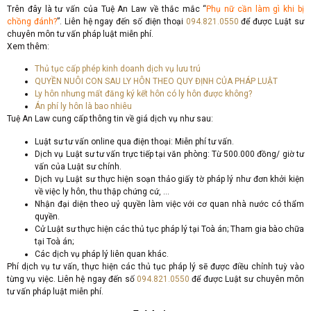
Trên đây là tư vấn của Tuệ An Law về thắc mắc “
Phụ nữ cần làm gì khi bị
chồng đánh?
”. Liên hệ ngay đến số điện thoại
094.821.0550
để được Luật sư
chuyên môn tư vấn pháp luật miễn phí.
Xem thêm:
Thủ tục cấp phép kinh doanh dịch vụ lưu trú
QUYỀN NUÔI CON SAU LY HÔN THEO QUY ĐỊNH CỦA PHÁP LUẬT
Ly hôn nhưng mất đăng ký kết hôn có ly hôn được không?
Án phí ly hôn là bao nhiêu
Tuệ An Law cung cấp thông tin về giá dịch vụ như sau:
Luật sư tư vấn online qua điện thoại: Miễn phí tư vấn.
Dịch vụ Luật sư tư vấn trực tiếp tại văn phòng: Từ 500.000 đồng/ giờ tư
vấn của Luật sư chính.
Dịch vụ Luật sư thực hiện soạn thảo giấy tờ pháp lý như đơn khởi kiện
về việc ly hôn, thu thập chứng cứ, …
Nhận đại diện theo uỷ quyền làm việc với cơ quan nhà nước có thẩm
quyền.
Cử Luật sư thực hiện các thủ tục pháp lý tại Toà án; Tham gia bào chữa
tại Toà án;
Các dịch vụ pháp lý liên quan khác.
Phí dịch vụ tư vấn, thực hiện các thủ tục pháp lý sẽ được điều chỉnh tuỳ vào
từng vụ việc. Liên hệ ngay đến số
094.821.0550
để được Luật sư chuyên môn
tư vấn pháp luật miễn phí.