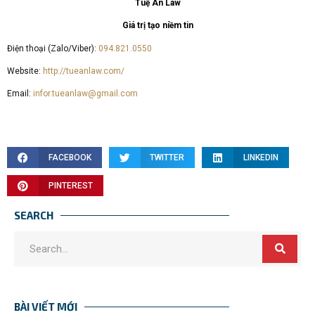
Tuệ An Law
Giá trị tạo niềm tin
Điện thoại (Zalo/Viber):
094.821.0550
Website:
http://tueanlaw.com/
Email:
infor.tueanlaw@gmail.com
FACEBOOK
TWITTER
LINKEDIN
PINTEREST
SEARCH
BÀI VIẾT MỚI