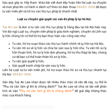
hậu quả gây ra. Hãy tham khảo bài viết dưới đây hoặc liên hệ Luật sư chuyên
về mức phạt khi có hành vi đánh vợ? theo số điện thoại
094.821.0550
để được
tư vấn miễn phí và hỗ trợ các thủ tục pháp lý nhanh nhất.
Luật sư chuyên giải quyết các vấn đề pháp lý tại Hà Nội.
Tuệ An Law
là đơn vị tư vấn các thủ tục pháp lý hàng đầu tại Hà Nội hiện nay.
Với đội ngũ Luật sư, chuyên viên pháp lý giàu kinh nghiệm, chuyên về Lĩnh vực
ly hôn chúng tôi có thể hỗ trợ bạn thực hiện các công việc như:
Tư vấn, hỗ trợ soạn thảo các thủ tục hành chính về Ly hôn tại Hà Nội;
Tư vấn Hồ sơ về ly hôn và chia tài sản sau ly hôn như: Tư vấn Hồ sơ ly
hôn thuận tình, hồ sơ ly hôn đơn phương, hỗ trợ thu thập tài liệu, chứng
cứ để bạn có thể hoàn thiện hồ sơ ly hôn,…
Tư vấn giải quyết ly hôn;
Giải quyết tranh chấp tài sản sau ly hôn;
Liên hệ Luật sư tư vấn miễn phí, hỗ trợ soạn thảo hồ sơ và thủ tục nhanh tại
Hà Nội:
094.821.0550
Gần đây Tuệ An Law nhận được rất nhiều thắc mắc về vấn đề này, cụ thể là
“Phụ nữ cần làm gì khi bị chồng đánh?” Tuệ An Law sẽ chia sẻ bài viết phân
tích về việc “
Phụ nữ cần làm gì khi bị chồng đánh?
” để giải đáp những thắc
mắc của khách hàng.