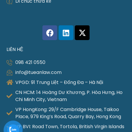
Di chúc thừa kế
LIÊN HỆ
098 421 0550
info@tueanlaw.com
VPGD: 91 Trung Liệt – Đống Đa – Hà Nội
CN HCM: 14 Hoàng Dư Khương, P. Hòa Hưng, Ho
Chi Minh City, Vietnam
VP HongKong: 29/F Cambridge House, Taikoo
Place, 979 King’s Road, Quarry Bay, Hong Kong
VP BVI: Road Town, Tortola, British Virgin Islands