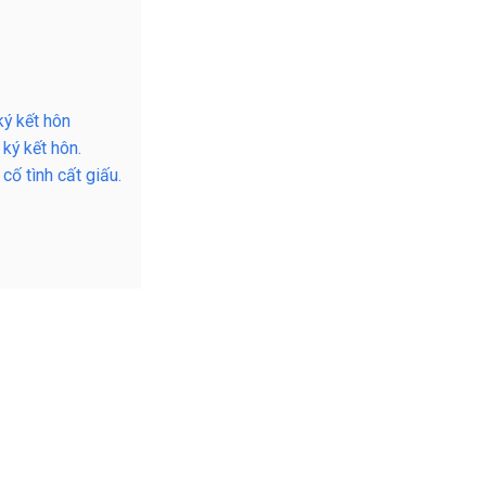
ý kết hôn
ký kết hôn.
cố tình cất giấu.