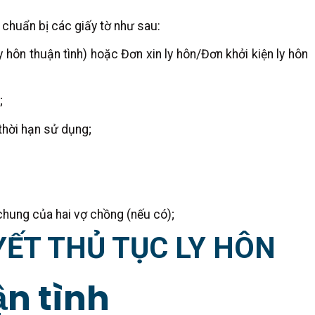
 chuẩn bị các giấy tờ như sau:
 hôn thuận tình) hoặc Đơn xin ly hôn/Đơn khởi kiện ly hôn
;
hời hạn sử dụng;
chung của hai vợ chồng (nếu có);
YẾT THỦ TỤC LY HÔN
ận tình