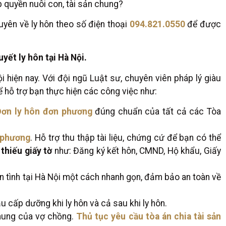
ấp quyền nuôi con, tài sản chung?
uyên về ly hôn theo số điện thoại
094.821.0550
để được
yết ly hôn tại Hà Nội.
i hiện nay. Với đội ngũ Luật sư, chuyên viên pháp lý giàu
ể hỗ trợ bạn thực hiện các công việc như:
Đơn ly hôn đơn phương
đúng chuẩn của tất cả các Tòa
 phương
. Hỗ trợ thu thập tài liệu, chứng cứ để bạn có thể
 thiếu giấy tờ
như: Đăng ký kết hôn, CMND, Hộ khẩu, Giấy
ận tình tại Hà Nội một cách nhanh gọn, đảm bảo an toàn về
ầu cấp dưỡng khi ly hôn và cả sau khi ly hôn.
chung của vợ chồng.
Thủ tục yêu cầu tòa án chia tài sản