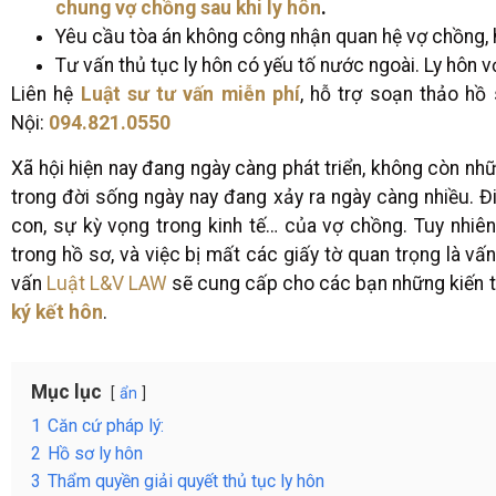
chung vợ chồng sau khi ly hôn
.
Yêu cầu tòa án không công nhận quan hệ vợ chồng, hủ
Tư vấn thủ tục ly hôn có yếu tố nước ngoài. Ly hôn v
Liên hệ
Luật sư tư vấn miễn phí
, hỗ trợ soạn thảo hồ 
Nội:
094.821.0550
Xã hội hiện nay đang ngày càng phát triển, không còn những
trong đời sống ngày nay đang xảy ra ngày càng nhiều. Đi
con, sự kỳ vọng trong kinh tế… của vợ chồng. Tuy nhiên t
trong hồ sơ, và việc bị mất các giấy tờ quan trọng là vấn
vấn
Luật L&V LAW
sẽ cung cấp cho các bạn những kiến t
ký kết hôn
.
Mục lục
ẩn
1
Căn cứ pháp lý:
2
Hồ sơ ly hôn
3
Thẩm quyền giải quyết thủ tục ly hôn