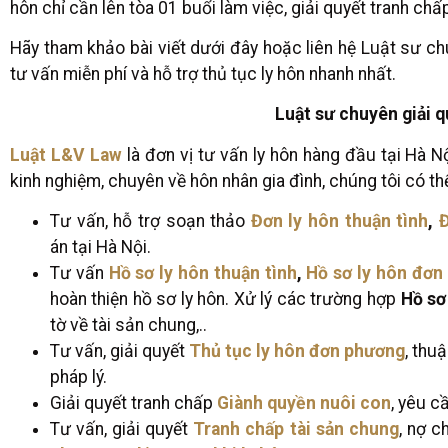
hôn chỉ cần lên tòa 01 buổi làm việc, giải quyết tranh ch
Hãy tham khảo bài viết dưới đây hoặc liên hệ Luật sư ch
tư vấn miễn phí và hỗ trợ thủ tục ly hôn nhanh nhất.
Luật sư chuyên giải qu
Luật L&V Law
là đơn vị tư vấn ly hôn hàng đầu tại Hà Nộ
kinh nghiệm, chuyên về hôn nhân gia đình, chúng tôi có th
Tư vấn, hỗ trợ soạn thảo
Đơn ly hôn thuận tình
,
án tại Hà Nội.
Tư vấn
Hồ sơ ly hôn thuận tình
,
Hồ sơ ly hôn đơn
hoàn thiện hồ sơ ly hôn. Xử lý các trường hợp
Hồ sơ
tờ về tài sản chung,..
Tư vấn, giải quyết
Thủ tục ly hôn đơn phương
, thu
pháp lý.
Giải quyết tranh chấp
Giành quyền nuôi con
, yêu c
Tư vấn, giải quyết
Tranh chấp tài sản chung
, nợ 