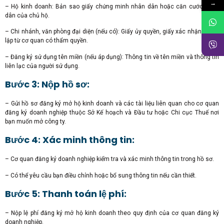
→
– Hộ kinh doanh: Bản sao giấy chứng minh nhân dân hoặc căn cước công
dân của chủ hộ.
– Chi nhánh, văn phòng đại diện (nếu có): Giấy ủy quyền, giấy xác nhận thành
lập từ cơ quan có thẩm quyền.
– Đăng ký sử dụng tên miền (nếu áp dụng): Thông tin về tên miền và thông tin
liên lạc của người sử dụng.
Bước 3: Nộp hồ sơ:
– Gửi hồ sơ đăng ký mở hộ kinh doanh và các tài liệu liên quan cho cơ quan
đăng ký doanh nghiệp thuộc Sở Kế hoạch và Đầu tư hoặc Chi cục Thuế nơi
bạn muốn mở công ty.
Bước 4: Xác minh thông tin:
– Cơ quan đăng ký doanh nghiệp kiểm tra và xác minh thông tin trong hồ sơ.
– Có thể yêu cầu bạn điều chỉnh hoặc bổ sung thông tin nếu cần thiết.
Bước 5: Thanh toán lệ phí:
– Nộp lệ phí đăng ký mở hộ kinh doanh theo quy định của cơ quan đăng ký
doanh nghiệp.