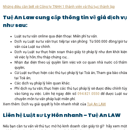
Những điều cần biết về Công ty TNHH 1 thành viên và thủ tục thành lập
Tuệ An Law cung cấp thông tin về giá dịch vụ
như sau:
Luật sư tư vấn online qua điện thoại: Miễn phí tư vấn.
Dịch vụ Luật sư tư vấn trực tiếp tại văn phòng: Từ 500.000 đồng/giờ tư
vấn của Luật sư chính.
Dịch vụ Luật sư thực hiện soạn thảo giấy tờ pháp lý như đơn khởi kiện
về việc ly hôn; thu thập chứng cư;…
Nhận đại diện theo uỷ quyền làm việc với cơ quan nhà nước có thẩm
quyền;
Cử Luật sư thực hiện các thủ tục pháp lý tại Toà án; Tham gia bào chữa
tại Toà án;
Các dịch vụ pháp lý liên quan khác.
Phí dịch vụ tư vấn; thực hiện các thủ tục pháp lý sẽ được điều chỉnh tùy
vào từng vụ việc. Liên hệ ngay đến số
094.821.0550
để được Luật sư
chuyên môn tư vấn pháp luật miễn phí.
Xem thêm: Dịch vụ giải quyết ly hôn nhanh nhất của
Tuệ An LAW
Liên hệ Luật sư Ly Hôn nhanh – Tuệ An LAW
Nếu bạn cần tư vấn về thủ tục mở hộ kinh doanh cần giấy tờ gì? hãy xem một