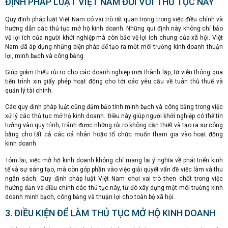
ĐỊNH PHÁP LUẬT VIỆT NAM ĐỐI VỚI THỦ TỤC NÀY
Quy định pháp luật Việt Nam có vai trò rất quan trọng trong việc điều chỉnh và
hướng dẫn các thủ tục mở hộ kinh doanh. Những qui định này không chỉ bảo
vệ lợi ích của người khởi nghiệp mà còn bảo vệ lợi ích chung của xã hội. Việt
Nam đã áp dụng những biện pháp để tạo ra một môi trường kinh doanh thuận
lợi, minh bạch và công bằng.
Giúp giảm thiểu rủi ro cho các doanh nghiệp mới thành lập, từ viễn thông qua
tiến trình xin giấy phép hoạt động cho tới các yêu cầu về tuân thủ thuế và
quản lý tài chính.
Các quy định pháp luật cũng đảm bảo tính minh bạch và công bằng trong việc
xử lý các thủ tục mở hộ kinh doanh. Điều này giúp người khởi nghiệp có thể tin
tưởng vào quy trình, tránh được những rủi ro không cần thiết và tạo ra sự công
bằng cho tất cả các cá nhân hoặc tổ chức muốn tham gia vào hoạt động
kinh doanh.
Tóm lại, việc mở hộ kinh doanh không chỉ mang lại ý nghĩa về phát triển kinh
tế và sự sáng tạo, mà còn góp phần vào việc giải quyết vấn đề việc làm và thu
ngân sách. Quy định pháp luật Việt Nam chơi vai trò then chốt trong việc
hướng dẫn và điều chỉnh các thủ tục này, từ đó xây dựng một môi trường kinh
doanh minh bạch, công bằng và thuận lợi cho toàn bộ xã hội.
3. ĐIỀU KIỆN ĐỂ LÀM THỦ TỤC MỞ HỘ KINH DOANH