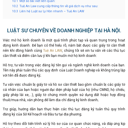
10.1
Một số bài viết liên quan:
10.2
Tuệ An Law cung cấp thông tin về giá dịch vụ như sau:
10.3
Liên hệ Luật sư Ly Hôn nhanh – Tuệ An LAW
LUẬT SƯ CHUYÊN VỀ DOANH NGHIỆP TẠI HÀ NỘI.
Việc mở hộ kinh doanh là một quá trình phức tạp và quan trọng trong hoạt
động kinh doanh. Để bạn có thể hiểu rõ, nắm bắt được các giấy tờ cần thiết
nên khi đồng hành cùng
Tuệ An LAW
, chúng tôi sẽ xin tư vấn về các thủ tục
cần thiết và điểm cần lưu ý khi bạn muốn mở hộ kinh doanh:
Hỗ trợ, tư vấn trong việc đăng ký tên gọi và ngành nghề kinh doanh của bạn.
Tên này phải tuân thủ các quy định của Luật Doanh nghiệp và không trùng lặp
với tên đã được đăng ký;
Tư vấn việc chuẩn bị giấy tờ và hồ sơ cần thiết bao gồm chuẩn bị các giấy tờ
cá nhân của bạn hoặc người đại diện pháp luật của hộ (như CMND, hộ chiếu,
giấy phép lái xe,…), giấy tờ chứng minh quyền sử dụng đất hoặc hợp đồng
thuê/mua nhà, văn phòng để làm địa chỉ đăng ký kinh doanh;
Trợ giúp, hướng dẫn bạn thực hiện các thủ tục đăng ký tuân thủ quy trình
đăng ký của Sở Kế hoạch và Đầu tư tại địa phương;
Hỗ trợ theo dõi tiến trình xử lý hồ sơ của cơ quan chức năng, và đáp ứng kịp