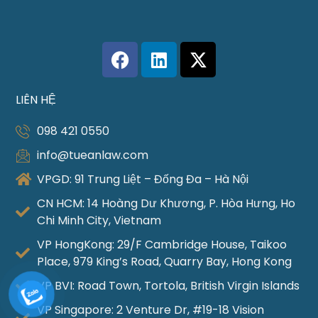
LIÊN HỆ
098 421 0550
info@tueanlaw.com
VPGD: 91 Trung Liệt – Đống Đa – Hà Nội
CN HCM: 14 Hoàng Dư Khương, P. Hòa Hưng, Ho
Chi Minh City, Vietnam
VP HongKong: 29/F Cambridge House, Taikoo
Place, 979 King’s Road, Quarry Bay, Hong Kong
VP BVI: Road Town, Tortola, British Virgin Islands
VP Singapore: 2 Venture Dr, #19-18 Vision