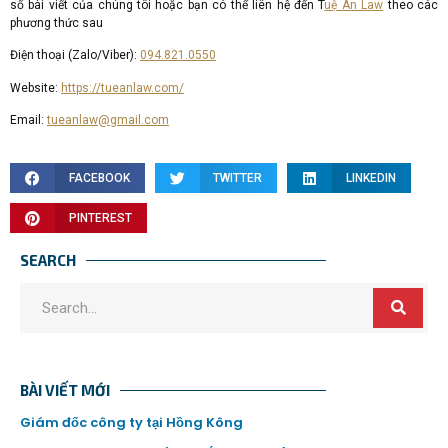
số bài viết của chúng tôi hoặc bạn có thể liên hệ đến T
uệ An Law
theo các
phương thức sau
Điện thoại (Zalo/Viber):
094.821.0550
Website:
https://tueanlaw.com/
Email:
tueanlaw@gmail.com
FACEBOOK
TWITTER
LINKEDIN
PINTEREST
SEARCH
BÀI VIẾT MỚI
Giám đốc công ty tại Hồng Kông