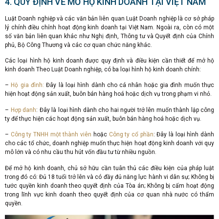
4. QUY ĐỊNH VỀ MỞ HỘ KINH DOANH TẠI VIỆT NAM
Luật Doanh nghiệp và các văn bản liên quan Luật Doanh nghiệp là cơ sở pháp
lý chính điều chỉnh hoạt động kinh doanh tại Việt Nam. Ngoài ra, còn có một
số văn bản liên quan khác như Nghị định, Thông tư và Quyết định của Chính
phủ, Bộ Công Thương và các cơ quan chức năng khác.
Các loại hình hộ kinh doanh được quy định và điều kiện cần thiết để mở hộ
kinh doanh Theo Luật Doanh nghiệp, có ba loại hình hộ kinh doanh chính:
–
Hộ gia đình:
Đây là loại hình dành cho cá nhân hoặc gia đình muốn thực
hiện hoạt động sản xuất, buôn bán hàng hoá hoặc dịch vụ trong phạm vi nhỏ.
–
Hợp danh
: Đây là loại hình dành cho hai người trở lên muốn thành lập công
ty để thực hiện các hoạt động sản xuất, buôn bán hàng hoá hoặc dịch vụ.
–
Công ty TNHH một thành viên
hoặc
Công ty cổ phần
: Đây là loại hình dành
cho các tổ chức, doanh nghiệp muốn thực hiện hoạt động kinh doanh với quy
mô lớn và có nhu cầu thu hút vốn đầu tư từ nhiều nguồn.
Để mở hộ kinh doanh, chủ sở hữu cần tuân thủ các điều kiện của pháp luật
trong đó có: Đủ 18 tuổi trở lên và có đầy đủ năng lực hành vi dân sự; Không bị
tước quyền kinh doanh theo quyết định của Tòa án; Không bị cấm hoạt động
trong lĩnh vực kinh doanh theo quyết định của cơ quan nhà nước có thẩm
quyền.