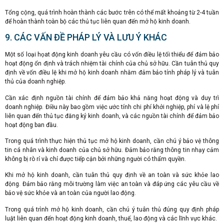
Tổng cộng, quá trình hoàn thành các bước trên có thể mất khoảng từ 2-4 tuần
để hoàn thành toàn bộ các thủ tục liên quan đến mở hộ kinh doanh.
9. CÁC VẤN ĐỀ PHÁP LÝ VÀ LƯU Ý KHÁC
Một số loại họat động kinh doanh yêu cầu có vốn điều lệ tối thiểu để đảm bảo
hoạt động ổn định và trách nhiệm tài chính của chủ sở hữu. Cần tuân thủ quy
định về vốn điều lệ khi mở hộ kinh doanh nhằm đảm bảo tính pháp lý và tuân
thủ của doanh nghiệp.
Cần xác định nguồn tài chính để đảm bảo khả năng hoạt động và duy trì
doanh nghiệp. Điều này bao gồm việc ước tính chi phí khởi nghiệp, phí và lệ phí
liên quan đến thủ tục đăng ký kinh doanh, và các nguồn tài chính để đảm bảo
hoạt động ban đầu.
Trong quá trình thực hiện thủ tục mở hộ kinh doanh, cần chú ý bảo vệ thông
tin cá nhân và kinh doanh của chủ sở hữu. Đảm bảo rằng thông tin nhạy cảm
không bị rò rỉ và chỉ được tiếp cận bởi những người có thẩm quyền.
Khi mở hộ kinh doanh, cần tuân thủ quy định về an toàn và sức khỏe lao
động. Đảm bảo rằng môi trường làm việc an toàn và đáp ứng các yêu cầu về
bảo vệ sức khỏe và an toàn của người lao động.
Trong quá trình mở hộ kinh doanh, cần chú ý tuân thủ đúng quy định pháp
luật liên quan đến hoạt động kinh doanh, thuế, lao động và các lĩnh vực khác.