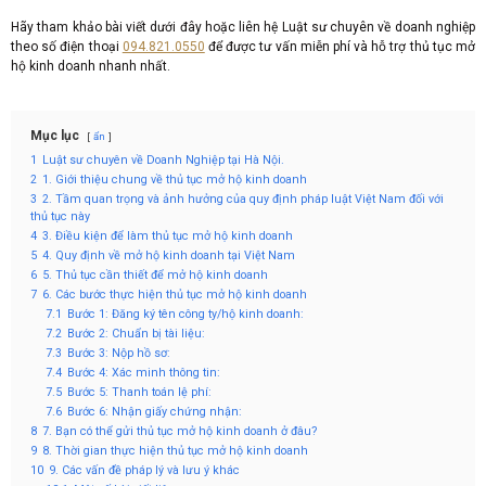
Hãy tham khảo bài viết dưới đây hoặc liên hệ Luật sư chuyên về doanh nghiệp
theo số điện thoại
094.821.0550
để được tư vấn miễn phí và hỗ trợ thủ tục mở
hộ kinh doanh nhanh nhất.
Mục lục
ẩn
1
Luật sư chuyên về Doanh Nghiệp tại Hà Nội.
2
1. Giới thiệu chung về thủ tục mở hộ kinh doanh
3
2. Tầm quan trọng và ảnh hưởng của quy định pháp luật Việt Nam đối với
thủ tục này
4
3. Điều kiện để làm thủ tục mở hộ kinh doanh
5
4. Quy định về mở hộ kinh doanh tại Việt Nam
6
5. Thủ tục cần thiết để mở hộ kinh doanh
7
6. Các bước thực hiện thủ tục mở hộ kinh doanh
7.1
Bước 1: Đăng ký tên công ty/hộ kinh doanh:
7.2
Bước 2: Chuẩn bị tài liệu:
7.3
Bước 3: Nộp hồ sơ:
7.4
Bước 4: Xác minh thông tin:
7.5
Bước 5: Thanh toán lệ phí:
7.6
Bước 6: Nhận giấy chứng nhận:
8
7. Bạn có thể gửi thủ tục mở hộ kinh doanh ở đâu?
9
8. Thời gian thực hiện thủ tục mở hộ kinh doanh
10
9. Các vấn đề pháp lý và lưu ý khác