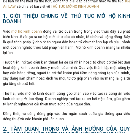
Để bạn có thể hiểu cụ thể hơn, đồng thời giải đáp các thắc mắc về thủ tục
Tuệ
An LAW
sẽ chia sẻ bài viết về
THỦ TỤC MỞ HỘ KINH DOANH
1. GIỚI THIỆU CHUNG VỀ THỦ TỤC MỞ HỘ KINH
DOANH
Việc
mở hộ kinh doanh
đóng vai trò quan trọng trong việc thúc đẩy sự phát
triển kinh tế và tạo ra cơ hội mới cho các cá nhân, tổ chức và cộng đồng. Đây
là quá trình pháp lý cho phép người dân hoặc tổ chức thành lập và điều hành
một doanh nghiệp theo luật pháp hiện hành. Mở hộ kinh doanh mang lại nhiều
lợi ích.
Trước tiên, nó tạo điều kiện thuận lợi để cá nhân hoặc tổ chức có thể bắt đầu
hoạt động kinh doanh theo ý muốn của mình. Qua việc thành lập một công ty
hay cửa hàng riêng, người ta có thể khám phá tiềm năng sáng tạo của mình,
xây dựng sản phẩm hoặc dịch vụ mới, từ đó góp phần vào sự mang lại giá trị
gia tăng cho xã hội.
Thứ hai, việc mở hộ kinh doanh cũng góp phần vào việc tạo ra công ăn việc
lành cho người lao động. Doanh nghiệp mới tạo ra cơ hội việc làm, giúp giảm
tỷ lệ thất nghiệp và cải thiện mức sống của người dân.
Đồng thời, nó cũng đóng góp vào thu ngân sách quốc gia thông qua việc
đóng thuế và các khoản phí liên quan.
2. TẦM QUAN TRỌNG VÀ ẢNH HƯỞNG CỦA QUY