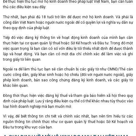
Để thực hiện thủ tục mở hộ kinh doanh theo pháp luật Việt Nam, bạn cần tuân
thủ các điều kiện sau đây:
Thứ nhất, bạn phải đủ 18 tuổi trở lên để được mở hộ kinh doanh. Và phải là
công dân Việt Nam hoặc người nước ngoài để có quyền lợi và nghĩa vụ dân sự
theo quy định của pháp luật.
Tiếp đó việc đăng ký thông tin về hoạt động kinh doanh của mình bạn cần
thực hiện tại cơ quan quản lý thuế hoặc Sở Kế hoạch và Đầu tư. Trong đó một
việc quan trọng là bạn cần có số vốn điều lệ tối thiểu nhất định để được thành
lập và hoạt động. Và bạn cần có một địa chỉ chính xác để làm việc và ghi
trong giấy tờ liên quan.
Ngoài ra để làm thủ tục bạn sẽ cần chuẩn bị các giấy tờ như CMND/Thẻ căn
cước công dân, giấy khai sinh hoặc hộ chiếu (đối với người nước ngoài), giấy
phép kinh doanh, bản sao công chứng đăng ký kinh doanh, và các giấy tờ
khác liên quan.
Đồng thời thực hiện việc đăng ký thuế và tham gia bảo hiểm xã hội theo quy
định của pháp luật. Lưu ý rằng điều kiện cụ thể có thể khác nhau tùy thuộc vào
loại hình doanh nghiệp mà bạn muốn mở.
Vì vậy, để biết thông tin chi tiết và chính xác nhất, bạn nên tìm hiểu từ các
nguồn thông tin chính thức như cơ quan quản lý thuế hoặc Sở Kế hoạch và
Đầu tư trong khu vực của bạn.