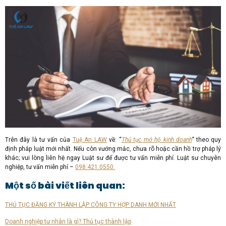
Trên đây là tư vấn của
Tuệ An LAW
về: “
Thủ tục mở hộ kinh doanh
“
theo quy
định pháp luật mới nhất. Nếu còn vướng mắc, chưa rõ hoặc cần hồ trợ pháp lý
khác; vui lòng liên hệ ngay Luật sư để được tư vấn miễn phí. Luật sư chuyên
nghiệp, tư vấn miễn phí –
098.421.0550.
Một số bài viết liên quan:
THỦ TỤC ĐĂNG KÝ THÀNH LẬP CÔNG TY HỢP DANH MỚI NHẤT
Doanh nghiệp tư nhân là gì? Thủ tục thành lập