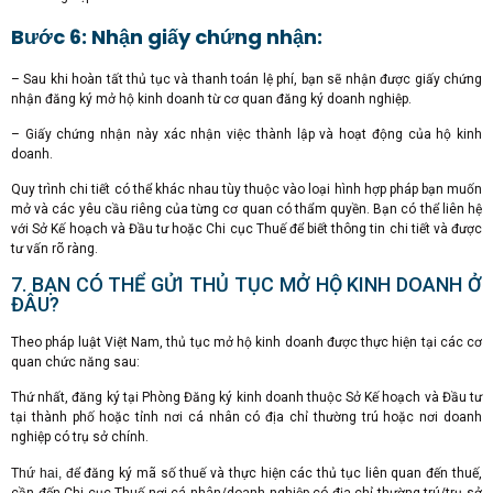
Bước 6: Nhận giấy chứng nhận:
– Sau khi hoàn tất thủ tục và thanh toán lệ phí, bạn sẽ nhận được giấy chứng
nhận đăng ký mở hộ kinh doanh từ cơ quan đăng ký doanh nghiệp.
– Giấy chứng nhận này xác nhận việc thành lập và hoạt động của hộ kinh
doanh.
Quy trình chi tiết có thể khác nhau tùy thuộc vào loại hình hợp pháp bạn muốn
mở và các yêu cầu riêng của từng cơ quan có thẩm quyền. Bạn có thể liên hệ
với Sở Kế hoạch và Đầu tư hoặc Chi cục Thuế để biết thông tin chi tiết và được
tư vấn rõ ràng.
7. BẠN CÓ THỂ GỬI THỦ TỤC MỞ HỘ KINH DOANH Ở
ĐÂU?
Theo pháp luật Việt Nam, thủ tục mở hộ kinh doanh được thực hiện tại các cơ
quan chức năng sau:
Thứ nhất, đăng ký tại Phòng Đăng ký kinh doanh thuộc Sở Kế hoạch và Đầu tư
tại thành phố hoặc tỉnh nơi cá nhân có địa chỉ thường trú hoặc nơi doanh
nghiệp có trụ sở chính.
Thứ hai, đ
ể đăng ký mã số thuế và thực hiện các thủ tục liên quan đến thuế,
cần đến Chi cục Thuế nơi cá nhân/doanh nghiệp có địa chỉ thường trú/trụ sở