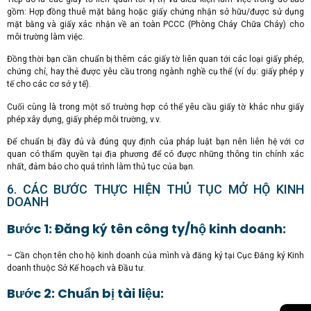
gồm: Hợp đồng thuê mặt bằng hoặc giấy chứng nhận sở hữu/được sử dụng
mặt bằng và giấy xác nhận về an toàn PCCC (Phòng Cháy Chữa Cháy) cho
môi trường làm việc.
Đồng thời bạn cần chuẩn bị thêm các giấy tờ liên quan tới các loại giấy phép,
chứng chỉ, hay thẻ được yêu cầu trong ngành nghề cụ thể (ví dụ: giấy phép y
tế cho các cơ sở y tế).
Cuối cùng là trong một số trường hợp có thể yêu cầu giấy tờ khác như giấy
phép xây dựng, giấy phép môi trường, v.v.
Để chuẩn bị đầy đủ và đúng quy định của pháp luật bạn nên liên hệ với cơ
quan có thẩm quyền tại địa phương để có được những thông tin chính xác
nhất, đảm bảo cho quá trình làm thủ tục của bạn.
6. CÁC BƯỚC THỰC HIỆN THỦ TỤC MỞ HỘ KINH
DOANH
Bước 1: Đăng ký tên công ty/hộ kinh doanh:
– Cần chọn tên cho hộ kinh doanh của mình và đăng ký tại Cục Đăng ký Kinh
doanh thuộc Sở Kế hoạch và Đầu tư.
Bước 2: Chuẩn bị tài liệu: