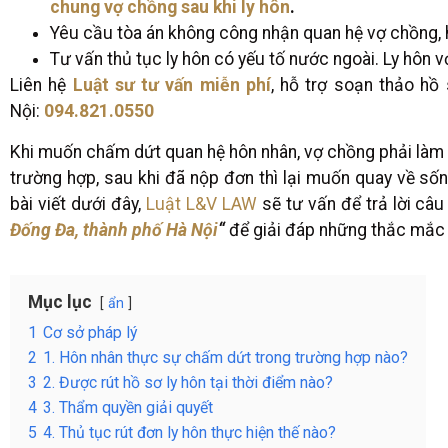
chung vợ chồng sau khi ly hôn
.
Yêu cầu tòa án không công nhận quan hệ vợ chồng, hủ
Tư vấn thủ tục ly hôn có yếu tố nước ngoài. Ly hôn v
Liên hệ
Luật sư tư vấn miễn phí
, hỗ trợ soạn thảo hồ 
Nội:
094.821.0550
Khi muốn chấm dứt quan hệ hôn nhân, vợ chồng phải làm đơ
trường hợp, sau khi đã nộp đơn thì lại muốn quay về số
bài viết dưới đây,
Luật L&V LAW
sẽ tư vấn để trả lời câu
Đống Đa, thành phố Hà Nội
“
để giải đáp những thắc mắc
Mục lục
ẩn
1
Cơ sở pháp lý
2
1. Hôn nhân thực sự chấm dứt trong trường hợp nào?
3
2. Được rút hồ sơ ly hôn tại thời điểm nào?
4
3. Thẩm quyền giải quyết
5
4. Thủ tục rút đơn ly hôn thực hiện thế nào?