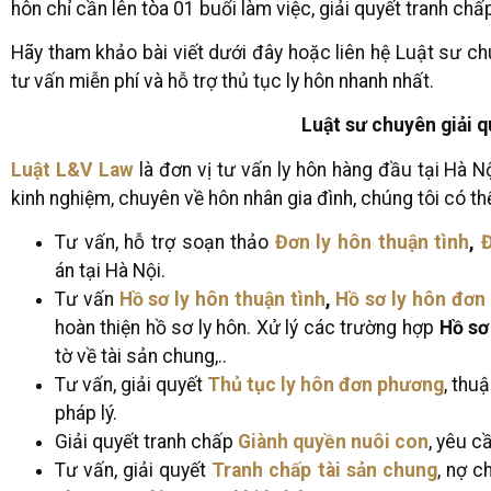
hôn chỉ cần lên tòa 01 buổi làm việc, giải quyết tranh ch
Hãy tham khảo bài viết dưới đây hoặc liên hệ Luật sư ch
tư vấn miễn phí và hỗ trợ thủ tục ly hôn nhanh nhất.
Luật sư chuyên giải qu
Luật L&V Law
là đơn vị tư vấn ly hôn hàng đầu tại Hà Nộ
kinh nghiệm, chuyên về hôn nhân gia đình, chúng tôi có th
Tư vấn, hỗ trợ soạn thảo
Đơn ly hôn thuận tình
,
án tại Hà Nội.
Tư vấn
Hồ sơ ly hôn thuận tình
,
Hồ sơ ly hôn đơn
hoàn thiện hồ sơ ly hôn. Xử lý các trường hợp
Hồ sơ
tờ về tài sản chung,..
Tư vấn, giải quyết
Thủ tục ly hôn đơn phương
, thu
pháp lý.
Giải quyết tranh chấp
Giành quyền nuôi con
, yêu c
Tư vấn, giải quyết
Tranh chấp tài sản chung
, nợ 