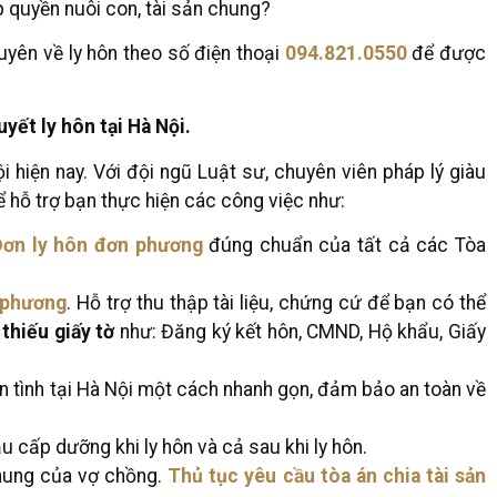
ấp quyền nuôi con, tài sản chung?
uyên về ly hôn theo số điện thoại
094.821.0550
để được
yết ly hôn tại Hà Nội.
i hiện nay. Với đội ngũ Luật sư, chuyên viên pháp lý giàu
ể hỗ trợ bạn thực hiện các công việc như:
Đơn ly hôn đơn phương
đúng chuẩn của tất cả các Tòa
 phương
. Hỗ trợ thu thập tài liệu, chứng cứ để bạn có thể
 thiếu giấy tờ
như: Đăng ký kết hôn, CMND, Hộ khẩu, Giấy
ận tình tại Hà Nội một cách nhanh gọn, đảm bảo an toàn về
ầu cấp dưỡng khi ly hôn và cả sau khi ly hôn.
chung của vợ chồng.
Thủ tục yêu cầu tòa án chia tài sản