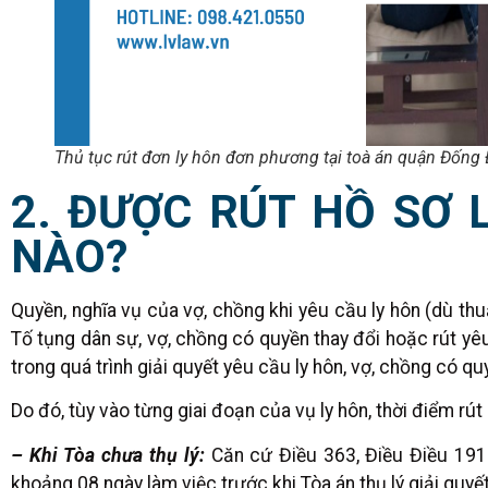
Thủ tục rút đơn ly hôn đơn phương tại toà án quận Đống 
2. ĐƯỢC RÚT HỒ SƠ L
NÀO?
Quyền, nghĩa vụ của vợ, chồng khi yêu cầu ly hôn (dù thu
Tố tụng dân sự, vợ, chồng có quyền thay đổi hoặc rút yêu
trong quá trình giải quyết yêu cầu ly hôn, vợ, chồng có q
Do đó, tùy vào từng giai đoạn của vụ ly hôn, thời điểm rú
– Khi Tòa chưa thụ lý:
Căn cứ Điều 363, Điều Điều 191
khoảng 08 ngày làm việc trước khi Tòa án thụ lý giải quyết 