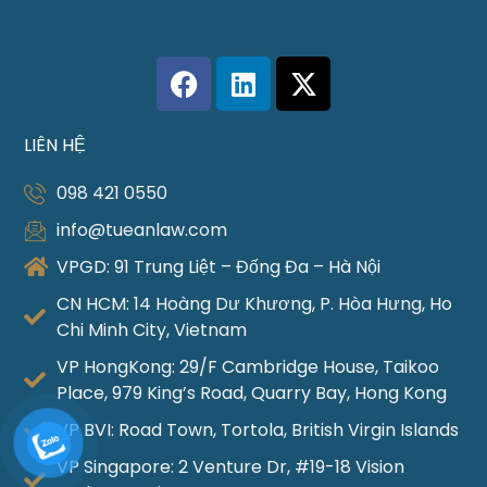
LIÊN HỆ
098 421 0550
info@tueanlaw.com
VPGD: 91 Trung Liệt – Đống Đa – Hà Nội
CN HCM: 14 Hoàng Dư Khương, P. Hòa Hưng, Ho
Chi Minh City, Vietnam
VP HongKong: 29/F Cambridge House, Taikoo
Place, 979 King’s Road, Quarry Bay, Hong Kong
VP BVI: Road Town, Tortola, British Virgin Islands
VP Singapore: 2 Venture Dr, #19-18 Vision