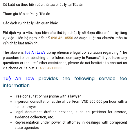
Cử Luật sư thực hiện các thủ tục pháp lý tại Tòa án
Tham gia bào chữa tại Tòa án
Các dịch vụ pháp lý liên quan khác
Phí dịch vụ tư vấn; thực hiện các thủ tục pháp lý sẽ được điều chỉnh tùy từng
vụ việc. Liên hệ ngay đến số
098.421.0550
để được Luật sư chuyên môn tư
vấn pháp luật miễn phí.
The above is
Tuệ An Law’s
comprehensive legal consultation regarding “The
procedure for establishing an offshore company in Panama”. If you have any
questions or require further assistance, please do not hesitate to contact us
via phone or Zalo at +
84 98 421 0550
.
Tuệ An Law
provides the following service fee
information:
Free consultation via phone with a lawyer
In-person consultation at the office: From VND 500,000 per hour with a
senior lawyer
Legal document drafting services, such as petitions for divorce,
evidence collection, etc.
Representation under power of attorney in dealings with competent
state agencies