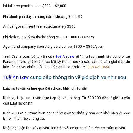
Initial incorporation fee: $800 – $2,000
Phí chính phủ duy trì hàng năm: khoảng 300 USD
Annual government fee: approximately $300
Phí dịch vụ đại lý và thư ký công ty: 300 – 800 USD/năm
Agent and company secretary service fee: $300 – $800/year
Trên đây là toàn bộ tư vấn của
Tuệ An Law
về “Thủ tục thành lập công ty tại
Panama”. Nếu quý khách có bất kỳ thắc mắc và các vấn đề cần giải đáp xin
hãy liên hệ với chúng tôi qua số điện thoại/zalo Tel:
098.421.0550
Tuệ An Law
cung cấp thông tin về giá dịch vụ như sau:
Luật sư tư vấn online qua điện thoại: Miễn phí tư vấn
Dịch vụ Luật sư tư vấn trực tiếp tại văn phòng: Từ 500.000 đồng/ giờ tư vấn
của Luật sư chính.
Dịch vụ Luật sư thực hiện soạn thảo giấy tờ pháp lý như đơn khởi kiện về việc
ly hôn; thu thập chứng cứ;…
Nhận đại diện theo ủy quyền làm việc với cơ quan nhà nước có thẩm quyền