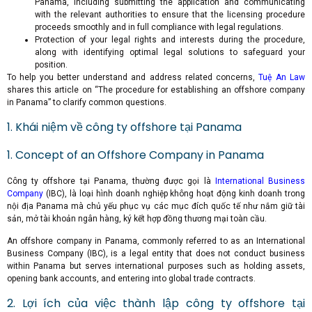
Panama, including submitting the application and communicating
with the relevant authorities to ensure that the licensing procedure
proceeds smoothly and in full compliance with legal regulations.
Protection of your legal rights and interests during the procedure,
along with identifying optimal legal solutions to safeguard your
position.
To help you better understand and address related concerns,
Tuệ An Law
shares this article on “The procedure for establishing an offshore company
in Panama” to clarify common questions.
1. Khái niệm về công ty offshore tại Panama
1. Concept of an Offshore Company in Panama
Công ty offshore tại Panama, thường được gọi là
International Business
Company
(IBC), là loại hình doanh nghiệp không hoạt động kinh doanh trong
nội địa Panama mà chủ yếu phục vụ các mục đích quốc tế như nắm giữ tài
sản, mở tài khoản ngân hàng, ký kết hợp đồng thương mại toàn cầu.
An offshore company in Panama, commonly referred to as an International
Business Company (IBC), is a legal entity that does not conduct business
within Panama but serves international purposes such as holding assets,
opening bank accounts, and entering into global trade contracts.
2. Lợi ích của việc thành lập công ty offshore tại