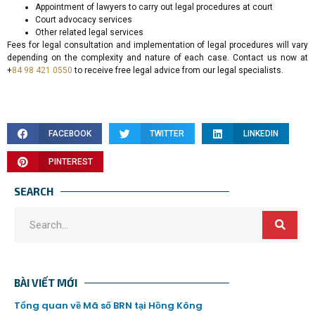
Appointment of lawyers to carry out legal procedures at court
Court advocacy services
Other related legal services
Fees for legal consultation and implementation of legal procedures will vary
depending on the complexity and nature of each case. Contact us now at
+
84 98 421 0550
to receive free legal advice from our legal specialists.
FACEBOOK
TWITTER
LINKEDIN
PINTEREST
SEARCH
BÀI VIẾT MỚI
Tổng quan về Mã số BRN tại Hồng Kông