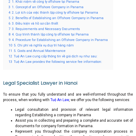
2
1. Khái niệm về công ty offshore tại Panama
3
1. Concept of an Offshore Company in Panama
4
2. Lợi ích của việc thành lập công ty offshore tại Panama
5
2. Benefits of Establishing an Offshore Company in Panama
6
3. Điều kiện và hồ sơ cần thiết
7
3. Requirements and Necessary Documents
8
4. Quy trình thành lập công ty offshore tại Panama
9
4. Procedure for Establishing an Offshore Company in Panama
10
5. Chi phí và nghĩa vụ duy trì hàng năm
11
5. Costs and Annual Maintenance
12
Tuệ An Law cung cấp thông tin về giá dịch vụ như sau:
13
Tuệ An Law provides the following service fee information:
Legal Specialist Lawyer in Hanoi
To ensure that you fully understand and are well-informed throughout the
process, when working with
Tuệ An Law
, we offer you the following services:
Legal consultation and provision of relevant legal information
regarding Establishing a company in Panama
Assist you in collecting and preparing a complete and accurate set of
documents for company formation in Panama.
Represent you throughout the company incorporation process in