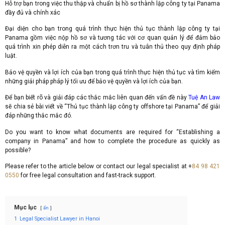
Hỗ trợ bạn trong việc thu thập và chuẩn bị hồ sơ thành lập công ty tại Panama
đầy đủ và chính xác
Đại diện cho bạn trong quá trình thực hiện thủ tục thành lập công ty tại
Panama gồm việc nộp hồ sơ và tương tác với cơ quan quản lý để đảm bảo
quá trình xin phép diễn ra một cách trơn tru và tuân thủ theo quy định pháp
luật.
Bảo vệ quyền và lợi ích của bạn trong quá trình thực hiện thủ tục và tìm kiếm
những giải pháp pháp lý tối ưu để bảo vệ quyền và lợi ích của bạn.
Để bạn biết rõ và giải đáp các thắc mắc liên quan đến vấn đề này
Tuệ An Law
sẽ chia sẻ bài viết về “Thủ tục thành lập công ty offshore tại Panama” để giải
đáp những thắc mắc đó.
Do you want to know what documents are required for “Establishing a
company in Panama” and how to complete the procedure as quickly as
possible?
Please refer to the article below or contact our legal specialist at +
84 98 421
0550
for free legal consultation and fast-track support.
Mục lục
ẩn
1
Legal Specialist Lawyer in Hanoi