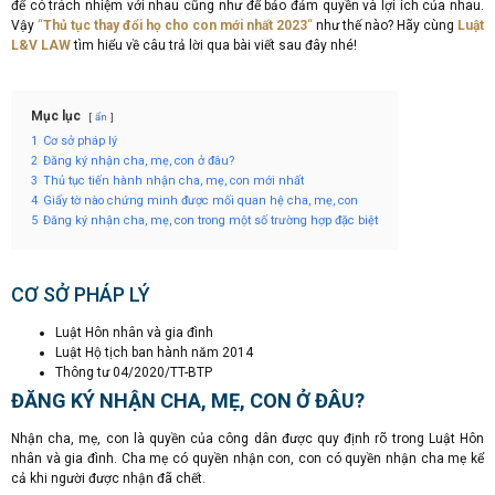
để có trách nhiệm với nhau cũng như để bảo đảm quyền và lợi ích của nhau.
Vậy
“
Thủ tục thay đổi họ cho con mới nhất 2023
“
như thế nào? Hãy cùng
Luật
L&V LAW
tìm hiểu về câu trả lời qua bài viết sau đây nhé!
Mục lục
ẩn
1
Cơ sở pháp lý
2
Đăng ký nhận cha, mẹ, con ở đâu?
3
Thủ tục tiến hành nhận cha, mẹ, con mới nhất
4
Giấy tờ nào chứng minh được mối quan hệ cha, mẹ, con
5
Đăng ký nhận cha, mẹ, con trong một số trường hợp đặc biệt
CƠ SỞ PHÁP LÝ
Luật Hôn nhân và gia đình
Luật Hộ tịch ban hành năm 2014
Thông tư 04/2020/TT-BTP
ĐĂNG KÝ NHẬN CHA, MẸ, CON Ở ĐÂU?
Nhận cha, mẹ, con là quyền của công dân được quy định rõ trong Luật Hôn
nhân và gia đình. Cha mẹ có quyền nhận con, con có quyền nhận cha mẹ kể
cả khi người được nhận đã chết.