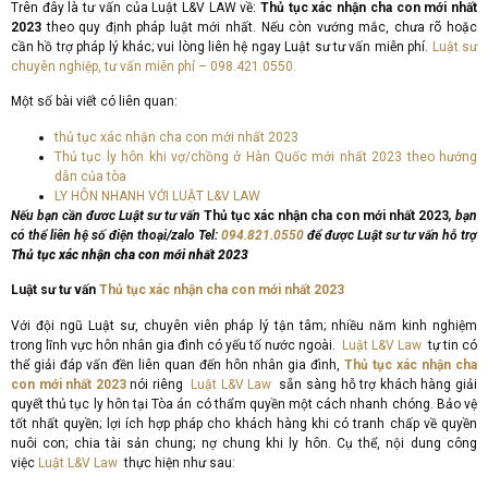
Trên đây là tư vấn của Luật L&V LAW về:
Thủ tục xác nhận cha con mới nhất
2023
theo quy định pháp luật mới nhất. Nếu còn vướng mắc, chưa rõ hoặc
cần hồ trợ pháp lý khác; vui lòng liên hệ ngay Luật sư tư vấn miễn phí.
Luật sư
chuyên nghiệp, tư vấn miễn phí – 098.421.0550.
Một số bài viết có liên quan:
thủ tục xác nhận cha con mới nhất 2023
Thủ tục ly hôn khi vợ/chồng ở Hàn Quốc mới nhất 2023 theo hướng
dẫn của tòa
LY HÔN NHANH VỚI LUẬT L&V LAW
Nếu bạn cần đươc Luật sư tư vấn
Thủ tục xác nhận cha con mới nhất 2023
, bạn
có thể liên hệ số điện thoại/zalo Tel:
094.821
.
0550
để được Luật sư tư vấn hỗ trợ
Thủ tục xác nhận cha con mới nhất 2023
Luật sư tư vấn
Thủ tục xác nhận cha con mới nhất 2023
Với đội ngũ Luật sư, chuyên viên pháp lý tận tâm; nhiều năm kinh nghiệm
trong lĩnh vực hôn nhân gia đình có yếu tố nước ngoài.
Luật L&V Law
tự tin có
thể giải đáp vấn đền liên quan đến hôn nhân gia đình,
Thủ tục xác nhận cha
con mới nhất 2023
nói riêng
Luật L&V Law
sẵn sàng hỗ trợ khách hàng giải
quyết thủ tục ly hôn tại Tòa án có thẩm quyền một cách nhanh chóng. Bảo vệ
tốt nhất quyền; lợi ích hợp pháp cho khách hàng khi có tranh chấp về quyền
nuôi con; chia tài sản chung; nợ chung khi ly hôn. Cụ thể, nội dung công
việc
Luật L&V Law
thực hiện như sau: