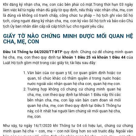
Khi đăng ký nhận cha, mẹ, con các bên phải có mặt.Trong thời hạn 03 ngày
làm việc kể từ ngày nhận đủ giấy tờ quy định, nếu thấy việc nhận cha, mẹ, con
là đúng và không có tranh chấp, công chức tư pháp – hộ tịch ghi vào Sổ hộ
tịch, cùng người đăng ký nhận cha, mẹ, con ký vào Sổ hộ tịch và báo cáo Chủ
tịch Ủy ban nhân dân cấp xã cấp trích lục cho người yêu cầu.
GIẤY TỜ NÀO CHỨNG MINH ĐƯỢC MỐI QUAN HỆ
CHA, MẸ, CON
Điều 14 Thông tư 04/2020/TT-BTP
quy định: Chứng cứ để chứng minh quan
hệ cha, mẹ, con theo quy định tại
khoản 1 Điều 25 và khoản 1 Điều 44
của
Luật Hộ tịch gồm một trong các giấy tờ, tài liệu sau đây:
Văn bản của cơ quan y tế, cơ quan giám định hoặc cơ
quan, tổ chức khác có thẩm quyền ở trong nước hoặc
nước ngoài xác nhận quan hệ cha con, quan hệ mẹ con.
Trường hợp không có chứng cứ chứng minh quan hệ
cha, mẹ, con theo quy định tại khoản 1 Điều này thì các
bên nhận cha, mẹ, con lập văn bản cam đoan về mối
quan hệ cha, mẹ, con theo quy định tại Điều 5 Thông tư
này, có ít nhất hai người làm chứng về mối quan hệ cha,
mẹ, con.
Như vậy, từ ngày 16/7/2020 khi Thông tư 04 có hiệu lực, chứng cứ chứng
minh quan hệ cha – con, mẹ – con nới lỏng hơn so với trước đây. Ngoài văn