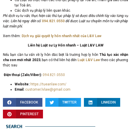
Cử Luật sư thực hiện các thủ tục pháp lý tại Toà án; Tham gia bào chữa
tại Toà án;
Các dịch vụ pháp lý liên quan khác.
Phí dịch vụ tư vấn; thực hiện các thủ tục pháp lý sẽ được điều chỉnh tùy vào từng vụ
việc. Liên hệ ngay đến số
094.821.0550
để được Luật sư chuyên môn tư vấn pháp
luật miễn phí.
Xem thêm:
Dịch vụ giải quyết ly hôn nhanh nhất của L&V Law
Liên hệ Luật sư Ly Hôn nhanh – Luật L&V LAW
Nếu bạn cần tư vấn về ly hôn đăc biệt là trường hợp ly hôn
Thủ tục xác nhận
cha con mới nhất 2023
; bạn có thể liên hệ đến
Luật L&V Law
theo các phương
thức sau
Điện thoại (Zalo/Viber):
094.821.0550
Website:
https://tueanlaw.com/
Email:
customer.lvlaw@gmail.com
FACEBOOK
TWITTER
LINKEDIN
PINTEREST
SEARCH