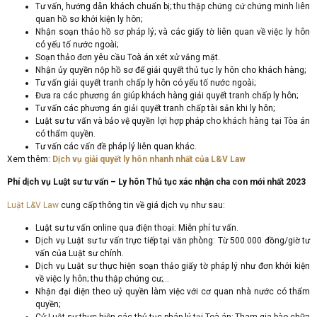
Tư vấn, hướng dẫn khách chuẩn bị; thu thập chứng cứ chứng minh liên
quan hồ sơ khởi kiện ly hôn;
Nhận soạn thảo hồ sơ pháp lý; và các giấy tờ liên quan về việc ly hôn
có yếu tố nước ngoài;
Soạn thảo đơn yêu cầu Toà án xét xử vắng mặt.
Nhận ủy quyền nộp hồ sơ để giải quyết thủ tục ly hôn cho khách hàng;
Tư vấn giải quyết tranh chấp ly hôn có yếu tố nước ngoài;
Đưa ra các phương án giúp khách hàng giải quyết tranh chấp ly hôn;
Tư vấn các phương án giải quyết tranh chấp tài sản khi ly hôn;
Luật sư tư vấn và bảo vệ quyền lợi hợp pháp cho khách hàng tại Tòa án
có thẩm quyền.
Tư vấn các vấn đề pháp lý liên quan khác.
Xem thêm:
Dịch vụ giải quyết ly hôn nhanh nhất của L&V Law
Phí dịch vụ Luật sư tư vấn – Ly hôn Thủ tục xác nhận cha con mới nhất 2023
Luật L&V Law
cung cấp thông tin về giá dịch vụ như sau:
Luật sư tư vấn online qua điện thoại: Miễn phí tư vấn.
Dịch vụ Luật sư tư vấn trực tiếp tại văn phòng: Từ 500.000 đồng/giờ tư
vấn của Luật sư chính.
Dịch vụ Luật sư thực hiện soạn thảo giấy tờ pháp lý như đơn khởi kiện
về việc ly hôn; thu thập chứng cư;…
Nhận đại diện theo uỷ quyền làm việc với cơ quan nhà nước có thẩm
quyền;