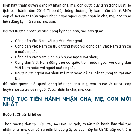
Hiện nay, thẩm quyền đăng ký nhận cha, mẹ, con được quy định trong Luật Hộ
tịch ban hành năm 2014. Theo đó, thông thường, Ủy ban nhân dân (UBND)
cấp xã nơi cư trú của người nhận hoặc người được nhận là cha, mẹ, con thực
hiện đăng ký nhận cha, mẹ, con.
Đối với trường hợp thực hiện đăng ký nhận cha, mẹ, con giữa:
Công dân Việt Nam với người nước ngoài;
Công dân Việt Nam cư trú ở trong nước với công dân Việt Nam định cư
ở nước ngoài;
Công dân Việt Nam định cư ở nước ngoài với nhau;
Công dân Việt Nam đồng thời có quốc tịch nước ngoài với công dân
Việt Nam hoặc với người nước ngoài;
Người nước ngoài với nhau mà một hoặc cả hai bên thường trú tại Việt
Nam;
thì thẩm quyền giải quyết đăng ký nhận cha, mẹ, con thuộc về UBND cấp
huyện nơi cư trú của người được nhận là cha, mẹ, con.
THỦ TỤC TIẾN HÀNH NHẬN CHA, MẸ, CON MỚI
NHẤT
Bước 1: Chuẩn bị hồ sơ
Theo hướng dẫn tại Điều 25, 44 Luật Hộ tịch, muốn tiến hành làm thủ tục
nhận cha, mẹ, con cần chuẩn bị các giấy tờ sau, nộp tại UBND cấp có thẩm