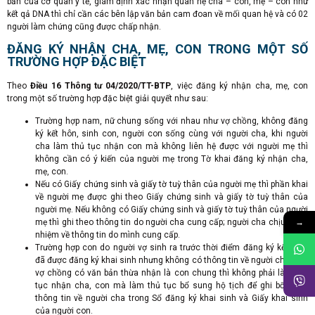
bản của cơ quan y tế, giám định xác nhận quan hệ cha – con, mẹ – con như
kết qả DNA thì chỉ cần các bên lập văn bản cam đoan về mối quan hệ và có 02
người làm chứng cũng được chấp nhận.
ĐĂNG KÝ NHẬN CHA, MẸ, CON TRONG MỘT SỐ
TRƯỜNG HỢP ĐẶC BIỆT
Theo
Điều 16 Thông tư 04/2020/TT-BTP
, việc đăng ký nhận cha, mẹ, con
trong một số trường hợp đặc biệt giải quyết như sau:
Trường hợp nam, nữ chung sống với nhau như vợ chồng, không đăng
ký kết hôn, sinh con, người con sống cùng với người cha, khi người
cha làm thủ tục nhận con mà không liên hệ được với người mẹ thì
không cần có ý kiến của người mẹ trong Tờ khai đăng ký nhận cha,
mẹ, con.
Nếu có Giấy chứng sinh và giấy tờ tuỳ thân của người mẹ thì phần khai
về người mẹ được ghi theo Giấy chứng sinh và giấy tờ tuỳ thân của
người mẹ. Nếu không có Giấy chứng sinh và giấy tờ tuỳ thân của người
→
mẹ thì ghi theo thông tin do người cha cung cấp; người cha chịu trách
nhiệm về thông tin do mình cung cấp.
Trường hợp con do người vợ sinh ra trước thời điểm đăng ký kết hôn,
đã được đăng ký khai sinh nhưng không có thông tin về người cha, nay
vợ chồng có văn bản thừa nhận là con chung thì không phải làm thủ
tục nhận cha, con mà làm thủ tục bổ sung hộ tịch để ghi bổ sung
thông tin về người cha trong Sổ đăng ký khai sinh và Giấy khai sinh
của người con.