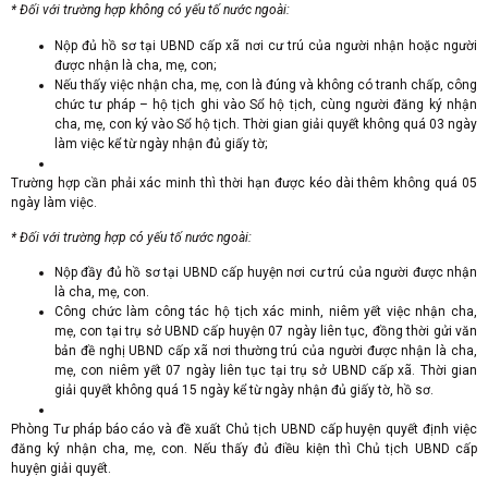
* Đối với trường hợp không có yếu tố nước ngoài:
Nộp đủ hồ sơ tại UBND cấp xã nơi cư trú của người nhận hoặc người
được nhận là cha, mẹ, con;
Nếu thấy việc nhận cha, mẹ, con là đúng và không có tranh chấp, công
chức tư pháp – hộ tịch ghi vào Sổ hộ tịch, cùng người đăng ký nhận
cha, mẹ, con ký vào Sổ hộ tịch. Thời gian giải quyết không quá 03 ngày
làm việc kể từ ngày nhận đủ giấy tờ;
Trường hợp cần phải xác minh thì thời hạn được kéo dài thêm không quá 05
ngày làm việc.
* Đối với trường hợp có yếu tố nước ngoài:
Nộp đầy đủ hồ sơ tại UBND cấp huyện nơi cư trú của người được nhận
là cha, mẹ, con.
Công chức làm công tác hộ tịch xác minh, niêm yết việc nhận cha,
mẹ, con tại trụ sở UBND cấp huyện 07 ngày liên tục, đồng thời gửi văn
bản đề nghị UBND cấp xã nơi thường trú của người được nhận là cha,
mẹ, con niêm yết 07 ngày liên tục tại trụ sở UBND cấp xã. Thời gian
giải quyết không quá 15 ngày kể từ ngày nhận đủ giấy tờ, hồ sơ.
Phòng Tư pháp báo cáo và đề xuất Chủ tịch UBND cấp huyện quyết định việc
đăng ký nhận cha, mẹ, con. Nếu thấy đủ điều kiện thì Chủ tịch UBND cấp
huyện giải quyết.