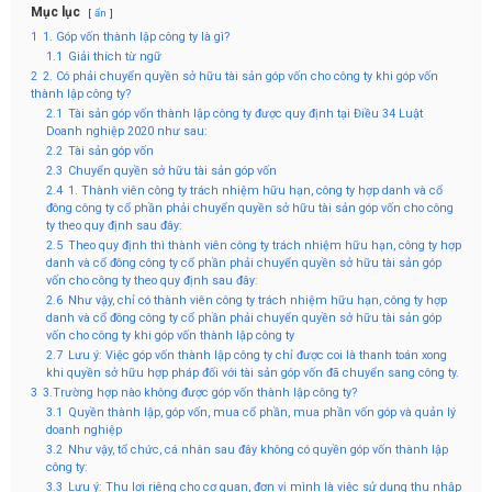
Mục lục
ẩn
1
1. Góp vốn thành lập công ty là gì?
1.1
Giải thích từ ngữ
2
2. Có phải chuyển quyền sở hữu tài sản góp vốn cho công ty khi góp vốn
thành lập công ty?
2.1
Tài sản góp vốn thành lập công ty được quy định tại Điều 34 Luật
Doanh nghiệp 2020 như sau:
2.2
Tài sản góp vốn
2.3
Chuyển quyền sở hữu tài sản góp vốn
2.4
1. Thành viên công ty trách nhiệm hữu hạn, công ty hợp danh và cổ
đông công ty cổ phần phải chuyển quyền sở hữu tài sản góp vốn cho công
ty theo quy định sau đây:
2.5
Theo quy định thì thành viên công ty trách nhiệm hữu hạn, công ty hợp
danh và cổ đông công ty cổ phần phải chuyển quyền sở hữu tài sản góp
vốn cho công ty theo quy định sau đây:
2.6
Như vậy, chỉ có thành viên công ty trách nhiệm hữu hạn, công ty hợp
danh và cổ đông công ty cổ phần phải chuyển quyền sở hữu tài sản góp
vốn cho công ty khi góp vốn thành lập công ty
2.7
Lưu ý: Việc góp vốn thành lập công ty chỉ được coi là thanh toán xong
khi quyền sở hữu hợp pháp đối với tài sản góp vốn đã chuyển sang công ty.
3
3.Trường hợp nào không được góp vốn thành lập công ty?
3.1
Quyền thành lập, góp vốn, mua cổ phần, mua phần vốn góp và quản lý
doanh nghiệp
3.2
Như vậy, tổ chức, cá nhân sau đây không có quyền góp vốn thành lập
công ty:
3.3
Lưu ý: Thu lợi riêng cho cơ quan, đơn vị mình là việc sử dụng thu nhập