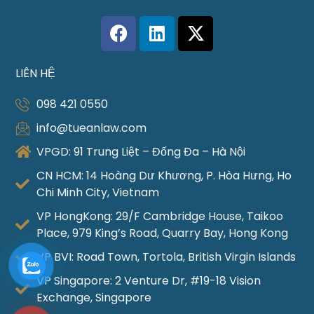
LIÊN HỆ
098 421 0550
info@tueanlaw.com
VPGD: 91 Trung Liệt – Đống Đa – Hà Nội
CN HCM: 14 Hoàng Dư Khương, P. Hòa Hưng, Ho
Chi Minh City, Vietnam
VP HongKong: 29/F Cambridge House, Taikoo
Place, 979 King’s Road, Quarry Bay, Hong Kong
VP BVI: Road Town, Tortola, British Virgin Islands
VP Singapore: 2 Venture Dr, #19-18 Vision
Exchange, Singapore