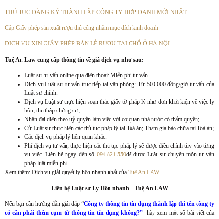
THỦ TỤC ĐĂNG KÝ THÀNH LẬP CÔNG TY HỢP DANH MỚI NHẤT
Cấp Giấy phép sản xuất rượu thủ công nhằm mục đích kinh doanh
DỊCH VỤ XIN GIẤY PHÉP BÁN LẺ RƯỢU TẠI CHỖ Ở HÀ NỘI
Tuệ An Law cung cấp thông tin về giá dịch vụ như sau:
Luật sư tư vấn online qua điện thoại: Miễn phí tư vấn.
Dịch vụ Luật sư tư vấn trực tiếp tại văn phòng: Từ 500.000 đồng/giờ tư vấn của
Luật sư chính.
Dịch vụ Luật sư thực hiện soạn thảo giấy tờ pháp lý như đơn khởi kiện về việc ly
hôn; thu thập chứng cư;…
Nhận đại diện theo uỷ quyền làm việc với cơ quan nhà nước có thẩm quyền;
Cử Luật sư thực hiện các thủ tục pháp lý tại Toà án; Tham gia bào chữa tại Toà án;
Các dịch vụ pháp lý liên quan khác.
Phí dịch vụ tư vấn; thực hiện các thủ tục pháp lý sẽ được điều chỉnh tùy vào từng
vụ việc. Liên hệ ngay đến số
094.821.550
để được Luật sư chuyên môn tư vấn
pháp luật miễn phí.
Xem thêm: Dịch vụ giải quyết ly hôn nhanh nhất của
Tuệ An LAW
Liên hệ Luật sư Ly Hôn nhanh – Tuệ An LAW
Nếu bạn cần hướng dẫn giải đáp “
Công ty thông tin tín dụng thành lập thì tên công ty
có cần phải thêm cụm từ thông tin tín dụng không?”
hãy xem một số bài viết của