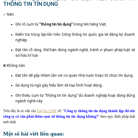
THÔNG TIN TÍN DỤNG
✅ Nên:
Ghi rõ cụm từ
“thông tin tín dụng”
trong tên tiếng Việt;
Kiểm tra trùng lặp tên trên Cổng thông tin quốc gia về đăng ký doanh
nghiệp;
Đặt tên rõ ràng, thể hiện đúng ngành nghề, tránh vi phạm pháp luật về
sở hữu trí tuệ.
❌ Không nên:
Đặt tên dễ gây nhầm lẫn với cơ quan nhà nước hoặc tổ chức tín dụng;
Sử dụng từ ngữ gây hiểu lầm về loại hình hoạt động;
Ghi thiếu cụm từ “thông tin tín dụng” dù doanh nghiệp hoạt động đúng
ngành nghề này.
Trên đây là tư vấn của
Tuệ An LAW
về: “
Công ty thông tin tín dụng thành lập thì tên
công ty có cần phải thêm cụm từ thông tin tín dụng không?
” theo quy định pháp luật
mới nhất.
Một số bài viết liên quan: