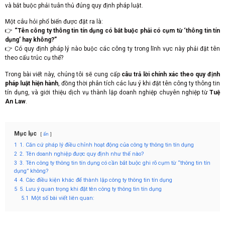
và bắt buộc phải tuân thủ đúng quy định pháp luật.
Một câu hỏi phổ biến được đặt ra là:
👉
“Tên công ty thông tin tín dụng có bắt buộc phải có cụm từ ‘thông tin tín
dụng’ hay không?”
👉 Có quy định pháp lý nào buộc các công ty trong lĩnh vực này phải đặt tên
theo cấu trúc cụ thể?
Trong bài viết này, chúng tôi sẽ cung cấp
câu trả lời chính xác theo quy định
pháp luật hiện hành
, đồng thời phân tích các lưu ý khi đặt tên công ty thông tin
tín dụng, và giới thiệu dịch vụ thành lập doanh nghiệp chuyên nghiệp từ
Tuệ
An Law
.
Mục lục
ẩn
1
1. Căn cứ pháp lý điều chỉnh hoạt động của công ty thông tin tín dụng
2
2. Tên doanh nghiệp được quy định như thế nào?
3
3. Tên công ty thông tin tín dụng có cần bắt buộc ghi rõ cụm từ “thông tin tín
dụng” không?
4
4. Các điều kiện khác để thành lập công ty thông tin tín dụng
5
5. Lưu ý quan trọng khi đặt tên công ty thông tin tín dụng
5.1
Một số bài viết liên quan: