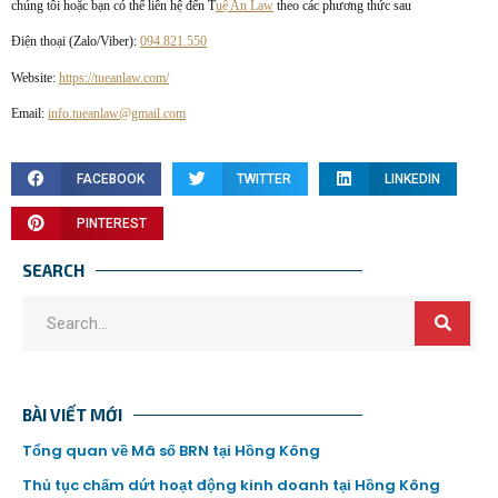
chúng tôi hoặc bạn có thể liên hệ đến T
uệ An Law
theo các phương thức sau
Điện thoại (Zalo/Viber):
094.821.550
Website:
https://tueanlaw.com/
Email:
info.tueanlaw@gmail.com
FACEBOOK
TWITTER
LINKEDIN
PINTEREST
SEARCH
BÀI VIẾT MỚI
Tổng quan về Mã số BRN tại Hồng Kông
Thủ tục chấm dứt hoạt động kinh doanh tại Hồng Kông