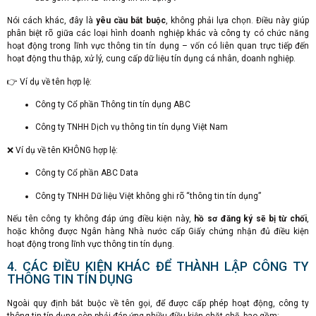
Nói cách khác, đây là
yêu cầu bắt buộc
, không phải lựa chọn. Điều này giúp
phân biệt rõ giữa các loại hình doanh nghiệp khác và công ty có chức năng
hoạt động trong lĩnh vực thông tin tín dụng – vốn có liên quan trực tiếp đến
hoạt động thu thập, xử lý, cung cấp dữ liệu tín dụng cá nhân, doanh nghiệp.
👉 Ví dụ về tên hợp lệ:
Công ty Cổ phần Thông tin tín dụng ABC
Công ty TNHH Dịch vụ thông tin tín dụng Việt Nam
❌ Ví dụ về tên KHÔNG hợp lệ:
Công ty Cổ phần ABC Data
Công ty TNHH Dữ liệu Việt không ghi rõ “thông tin tín dụng”
Nếu tên công ty không đáp ứng điều kiện này,
hồ sơ đăng ký sẽ bị từ chối
,
hoặc không được Ngân hàng Nhà nước cấp Giấy chứng nhận đủ điều kiện
hoạt động trong lĩnh vực thông tin tín dụng.
4. CÁC ĐIỀU KIỆN KHÁC ĐỂ THÀNH LẬP CÔNG TY
THÔNG TIN TÍN DỤNG
Ngoài quy định bắt buộc về tên gọi, để được cấp phép hoạt động, công ty