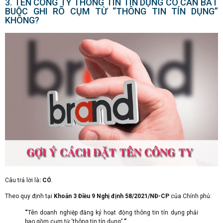
3. TÊN CÔNG TY THÔNG TIN TÍN DỤNG CÓ CẦN BẮT
BUỘC GHI RÕ CỤM TỪ “THÔNG TIN TÍN DỤNG”
KHÔNG?
Câu trả lời là
: CÓ
.
Theo quy định tại
Khoản 3 Điều 9 Nghị định 58/2021/NĐ-CP
của Chính phủ:
“
Tên doanh nghiệp đăng ký hoạt động thông tin tín dụng phải
bao gồm cụm từ ‘thông tin tín dụng
’.”