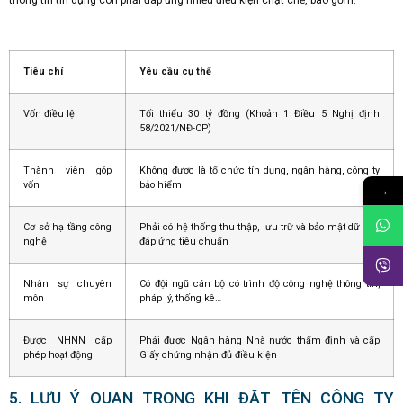
thông tin tín dụng còn phải đáp ứng nhiều điều kiện chặt chẽ, bao gồm:
Tiêu chí
Yêu cầu cụ thể
Vốn điều lệ
Tối thiểu 30 tỷ đồng (Khoản 1 Điều 5 Nghị định
58/2021/NĐ-CP)
Thành viên góp
Không được là tổ chức tín dụng, ngân hàng, công ty
vốn
bảo hiểm
→
Cơ sở hạ tầng công
Phải có hệ thống thu thập, lưu trữ và bảo mật dữ liệu
nghệ
đáp ứng tiêu chuẩn
Nhân sự chuyên
Có đội ngũ cán bộ có trình độ công nghệ thông tin,
môn
pháp lý, thống kê…
Được NHNN cấp
Phải được Ngân hàng Nhà nước thẩm định và cấp
phép hoạt động
Giấy chứng nhận đủ điều kiện
5. LƯU Ý QUAN TRỌNG KHI ĐẶT TÊN CÔNG TY