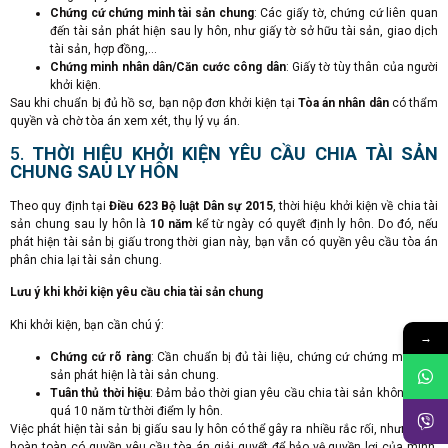
Chứng cứ chứng minh tài sản chung
: Các giấy tờ, chứng cứ liên quan
đến tài sản phát hiện sau ly hôn, như giấy tờ sở hữu tài sản, giao dịch
tài sản, hợp đồng,…
Chứng minh nhân dân/Căn cước công dân
: Giấy tờ tùy thân của người
khởi kiện.
Sau khi chuẩn bị đủ hồ sơ, bạn nộp đơn khởi kiện tại
Tòa án nhân dân
có thẩm
quyền và chờ tòa án xem xét, thụ lý vụ án.
5.
THỜI HIỆU KHỞI KIỆN YÊU CẦU CHIA TÀI SẢN
CHUNG SAU LY HÔN
Theo quy định tại
Điều 623 Bộ luật Dân sự 2015
, thời hiệu khởi kiện về chia tài
sản chung sau ly hôn là
10 năm
kể từ ngày có quyết định ly hôn. Do đó, nếu
phát hiện tài sản bị giấu trong thời gian này, bạn vẫn có quyền yêu cầu tòa án
phân chia lại tài sản chung.
Lưu ý khi khởi kiện yêu cầu chia tài sản chung
Khi khởi kiện, bạn cần chú ý:
→
Chứng cứ rõ ràng
: Cần chuẩn bị đủ tài liệu, chứng cứ chứng minh tài
sản phát hiện là tài sản chung.
Tuân thủ thời hiệu
: Đảm bảo thời gian yêu cầu chia tài sản không vượt
quá 10 năm từ thời điểm ly hôn.
Việc phát hiện tài sản bị giấu sau ly hôn có thể gây ra nhiều rắc rối, nhưng bạn
hoàn toàn có quyền yêu cầu tòa án giải quyết để bảo vệ quyền lợi của mình.