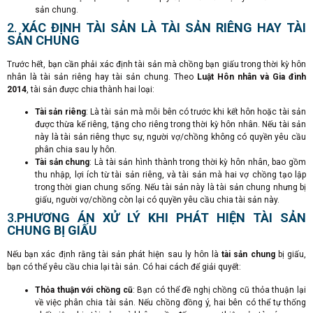
sản chung.
2.
XÁC ĐỊNH TÀI SẢN LÀ TÀI SẢN RIÊNG HAY TÀI
SẢN CHUNG
Trước hết, bạn cần phải xác định tài sản mà chồng bạn giấu trong thời kỳ hôn
nhân là tài sản riêng hay tài sản chung. Theo
Luật Hôn nhân và Gia đình
2014
, tài sản được chia thành hai loại:
Tài sản riêng
: Là tài sản mà mỗi bên có trước khi kết hôn hoặc tài sản
được thừa kế riêng, tặng cho riêng trong thời kỳ hôn nhân. Nếu tài sản
này là tài sản riêng thực sự, người vợ/chồng không có quyền yêu cầu
phân chia sau ly hôn.
Tài sản chung
: Là tài sản hình thành trong thời kỳ hôn nhân, bao gồm
thu nhập, lợi ích từ tài sản riêng, và tài sản mà hai vợ chồng tạo lập
trong thời gian chung sống. Nếu tài sản này là tài sản chung nhưng bị
giấu, người vợ/chồng còn lại có quyền yêu cầu chia tài sản này.
3.
PHƯƠNG ÁN XỬ LÝ KHI PHÁT HIỆN TÀI SẢN
CHUNG BỊ GIẤU
Nếu bạn xác định rằng tài sản phát hiện sau ly hôn là
tài sản chung
bị giấu,
bạn có thể yêu cầu chia lại tài sản. Có hai cách để giải quyết:
Thỏa thuận với chồng cũ
: Bạn có thể đề nghị chồng cũ thỏa thuận lại
về việc phân chia tài sản. Nếu chồng đồng ý, hai bên có thể tự thống