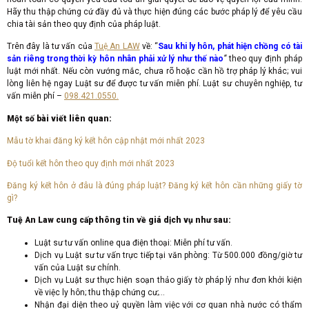
Hãy thu thập chứng cứ đầy đủ và thực hiện đúng các bước pháp lý để yêu cầu
chia tài sản theo quy định của pháp luật.
Trên đây là tư vấn của
Tuệ An LAW
về: “
Sau khi ly hôn, phát hiện chồng có tài
sản riêng trong thời kỳ hôn nhân phải xử lý như thế nào
“
theo quy định pháp
luật mới nhất. Nếu còn vướng mắc, chưa rõ hoặc cần hồ trợ pháp lý khác; vui
lòng liên hệ ngay Luật sư để được tư vấn miễn phí. Luật sư chuyên nghiệp, tư
vấn miễn phí –
098.421.0550.
Một số bài viết liên quan:
Mẫu tờ khai đăng ký kết hôn cập nhật mới nhất 2023
Độ tuổi kết hôn theo quy định mới nhất 2023
Đăng ký kết hôn ở đâu là đúng pháp luật? Đăng ký kết hôn cần những giấy tờ
gì?
Tuệ An Law cung cấp thông tin về giá dịch vụ như sau:
Luật sư tư vấn online qua điện thoại: Miễn phí tư vấn.
Dịch vụ Luật sư tư vấn trực tiếp tại văn phòng: Từ 500.000 đồng/giờ tư
vấn của Luật sư chính.
Dịch vụ Luật sư thực hiện soạn thảo giấy tờ pháp lý như đơn khởi kiện
về việc ly hôn; thu thập chứng cư;…
Nhận đại diện theo uỷ quyền làm việc với cơ quan nhà nước có thẩm