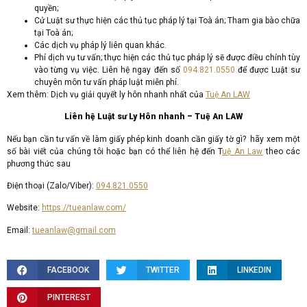
quyền;
Cử Luật sư thực hiện các thủ tục pháp lý tại Toà án; Tham gia bào chữa
tại Toà án;
Các dịch vụ pháp lý liên quan khác.
Phí dịch vụ tư vấn; thực hiện các thủ tục pháp lý sẽ được điều chỉnh tùy
vào từng vụ việc. Liên hệ ngay đến số
094.821.0550
để được Luật sư
chuyên môn tư vấn pháp luật miễn phí.
Xem thêm: Dịch vụ giải quyết ly hôn nhanh nhất của
Tuệ An LAW
Liên hệ Luật sư Ly Hôn nhanh – Tuệ An LAW
Nếu bạn cần tư vấn về làm giấy phép kinh doanh cần giấy tờ gì? hãy xem một
số bài viết của chúng tôi hoặc bạn có thể liên hệ đến T
uệ An Law
theo các
phương thức sau
Điện thoại (Zalo/Viber):
094.821.0550
Website:
https://tueanlaw.com/
Email:
tueanlaw@gmail.com
FACEBOOK
TWITTER
LINKEDIN
PINTEREST