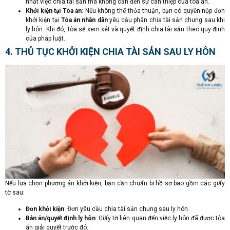
nhất việc chia tài sản mà không cần đến sự can thiệp của tòa án.
Khởi kiện tại Tòa án
: Nếu không thể thỏa thuận, bạn có quyền nộp đơn
khởi kiện tại
Tòa án nhân dân
yêu cầu phân chia tài sản chung sau khi
ly hôn. Khi đó, Tòa sẽ xem xét và quyết định chia tài sản theo quy định
của pháp luật.
4. THỦ TỤC KHỞI KIỆN CHIA TÀI SẢN SAU LY HÔN
Nếu lựa chọn phương án khởi kiện, bạn cần chuẩn bị hồ sơ bao gồm các giấy
tờ sau:
Đơn khởi kiện
: Đơn yêu cầu chia tài sản chung sau ly hôn.
Bản án/quyết định ly hôn
: Giấy tờ liên quan đến việc ly hôn đã được tòa
án giải quyết trước đó.