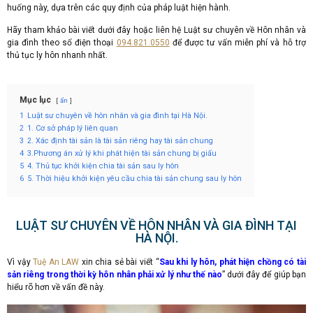
huống này, dựa trên các quy định của pháp luật hiện hành.
Hãy tham khảo bài viết dưới đây hoặc liên hệ Luật sư chuyên về Hôn nhân và
gia đình theo số điện thoại
094.821.0550
để được tư vấn miễn phí và hỗ trợ
thủ tục ly hôn nhanh nhất.
Mục lục
ẩn
1
Luật sư chuyên về hôn nhân và gia đình tại Hà Nội.
2
1. Cơ sở pháp lý liên quan
3
2. Xác định tài sản là tài sản riêng hay tài sản chung
4
3.Phương án xử lý khi phát hiện tài sản chung bị giấu
5
4. Thủ tục khởi kiện chia tài sản sau ly hôn
6
5. Thời hiệu khởi kiện yêu cầu chia tài sản chung sau ly hôn
LUẬT SƯ CHUYÊN VỀ HÔN NHÂN VÀ GIA ĐÌNH TẠI
HÀ NỘI.
Vì vậy
Tuệ An LAW
xin chia sẻ bài viết “
Sau khi ly hôn, phát hiện chồng có tài
sản riêng trong thời kỳ hôn nhân phải xử lý như thế nào
” dưới đây để giúp bạn
hiểu rõ hơn về vấn đề này.