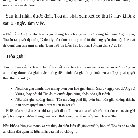
mà có thể kéo dài hơn.
Sau khi nhận được đơn, Tòa án phải xem xét có thụ lý hay không
–
sau 05 ngày làm việc.
– Nếu hồ sơ hợp lệ thì Tòa án gửi thông báo cho nguyên đơn đóng tiền tạm ứng án phí,
Tòa án ra quyết định thụ lý đơn ly hôn đơn phương từ thời điểm nguyên đơn nộp biên lai
đã đóng tiền tạm ứng án phí (Điều 191 và Điều 195 Bộ luật Tố tụng dân sự 2015).
– Hòa giải:
Thủ tục hòa giải tại Tòa án là thủ tục bắt buộc trước khi đưa vụ án ra xét xử trừ những vụ
án không được hòa giải hoặc không tiến hành hòa giải được hoặc vụ án được giải quyết
theo thủ tục rút gọn.
Nếu hòa giải thành: Tòa án lập biên bản hòa giải thành. Sau 07 ngày các đương sự
không thay đổi thì Tòa án ra quyết định công nhận hòa giải thành.
Nếu hòa giải không thành: Tòa án cũng phải lập biên bản hòa giải không thành.
Sau đó ra quyết định đưa vụ án ra xét xử.
– Phiên tòa sơ thẩm: Sau khi ra quyết định đưa vụ án ra xét xử các bên được Tòa án gửi
giấy triệu tập và được thông báo rõ về thời gian, địa điểm mở phiên Tòa sơ thẩm.
Nếu không hòa giải thành và xét thấy đủ điều kiện để giải quyết ly hôn thì Tòa án sẽ ra bản
án chấm dứt quan hệ hôn nhân của hai vợ chồng…