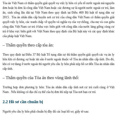
Tòa án Việt Nam có thẩm quyền giải quyết vụ việc ly hôn có yếu tố nước ngoài mà nguyên
đơn hoặc bị đơn là công dân Việt Nam hoặc các đương sự là người nước ngoài cư trú, làm
ăn, sinh sống lâu dài tại Việt Nam theo quy định tại Điều 469 Bộ luật tố tụng dân sự
2015. Tòa án nhân dân cấp huyện nơi cư trú của công dân Việt Nam có thẩm quyền giải
quyết việc ly hôn, các tranh chấp về quyền và nghĩa vụ của vợ chồng, cha mẹ và con giữa
công dân Việt Nam cư trú ở khu vực biên giới với công dân của nước láng giềng cùng cư
trú ở khu vực biên giới với Việt Nam theo quy định của Bộ luật này và các quy định khác
của pháp luật Việt Nam.
– Thẩm quyền theo cấp tòa án:
Theo quy định tại Điều 37 Bộ luật Tố tụng dân sự thì thẩm quyền giải quyết các vụ án ly
hôn khi có đương sự hoặc tài sản ở nước ngoài thuộc về Tòa án nhân dân cấp tỉnh. Do đó,
khi có vợ đang ở nước ngoài thì người yêu cầu ly hôn phải nộp hồ sơ đến Tòa án nhân dân
cấp tỉnh.
– Thẩm quyền của Tòa án theo vùng lãnh thổ:
Trường hợp đơn phương ly hôn: Tòa án nhân dân cấp tỉnh nơi cư trú cuối cùng ở Việt
Nam . Nếu không có địa chỉ cụ thể của bị đơn thì nộp tại Tòa nơi bạn cư trú.
2.2 Hồ sơ cần chuẩn bị
Người yêu cầu ly hôn phải chuẩn bị đầy đủ các loại hồ sơ, giấy tờ sau: