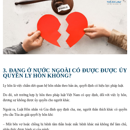
3. ĐANG Ở NƯỚC NGOÀI CÓ ĐƯỢC ĐƯỢC ỦY
QUYỀN LY HÔN KHÔNG?
Ly hôn là việc chấm dứt quan hệ hôn nhân theo bản án, quyết định có hiệu lực pháp luật.
Do đó, xét trường hợp ly hôn theo pháp luật Việt Nam có quy định, đối với việc ly hôn,
đương sự không được ủy quyền cho người khác.
Ngoài ra, Luật Hôn nhân và Gia đình quy định cha, mẹ, người thân thích khác có quyền
yêu cầu Tòa án giải quyết ly hôn khi:
– Một bên vợ hoặc chồng bị bệnh tâm thần hoặc mắc bệnh khác mà không thể làm chủ,
nhận thức được hành vi của mình;