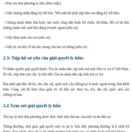
– Đơn xin đơn phương ly hôn (theo mẫu);
– Giấy chứng nhận đăng ký kết hôn. Nếu mất thì phải nộp bản sao đăng ký kết hôn;
– Chứng minh nhân dân hoặc căn cước công dân hoặc hộ chiếu; hộ khẩu; Hồ sơ tài liệu
chứng minh việc một bên đang ở nước ngoài (nếu có);
– Giấy khai sinh của con (nếu có);
– Giấy tờ, tài liệu về tài sản chung của hai vợ chồng (nếu có)…
2.3: Nộp hồ sơ yêu cầu giải quyết ly hôn:
Vì thẩm quyền giải quyết thuộc Tòa án nhân dân cấp tỉnh nơi một bên cư trú ở Việt Nam.
Do đó, nộp đơn yêu cầu ly hôn đến Tòa án nhân dân cấp tỉnh nơi cư trú.
Bạn phải ghi đầy đủ họ, tên, địa chỉ, quốc tịch của chồng/vợ ở nước ngoài trong đơn khởi
kiện. Cùng với đó kèm theo giấy tờ, tài liệu xác thực họ, tên, địa chỉ, quốc tịch của
chồng/vợ bạn.
2.4 Xem xét giải quyết ly hôn
Thủ tục ly hôn đơn phương được thực hiện như thủ tục của một vụ án dân sự.
Thông thường, thời gian giải quyết một vụ án ly hôn đơn phương thường là ít nhất 04
tháng. Tuy nhiên, thực tế có rất nhiều trường hợp phức tạp, vì nhiều lý do bất khả kháng…