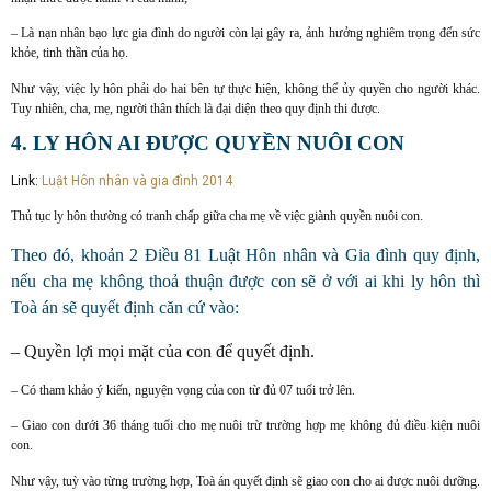
– Là nạn nhân bạo lực gia đình do người còn lại gây ra, ảnh hưởng nghiêm trọng đến sức
khỏe, tinh thần của họ.
Như vậy, việc ly hôn phải do hai bên tự thực hiện, không thể ủy quyền cho người khác.
Tuy nhiên, cha, mẹ, người thân thích là đại diện theo quy định thi được.
4. LY HÔN AI ĐƯỢC QUYỀN NUÔI CON
Link:
Luật Hôn nhân và gia đình 2014
Thủ tục ly hôn thường có tranh chấp giữa cha mẹ về việc giành quyền nuôi con.
Theo đó, khoản 2 Điều 81 Luật Hôn nhân và Gia đình quy định,
nếu cha mẹ không thoả thuận được con sẽ ở với ai khi ly hôn thì
Toà án sẽ quyết định căn cứ vào:
– Quyền lợi mọi mặt của con để quyết định.
– Có tham khảo ý kiến, nguyện vọng của con từ đủ 07 tuổi trở lên.
– Giao con dưới 36 tháng tuổi cho mẹ nuôi trừ trường hợp mẹ không đủ điều kiện nuôi
con.
Như vậy, tuỳ vào từng trường hợp, Toà án quyết định sẽ giao con cho ai được nuôi dưỡng.