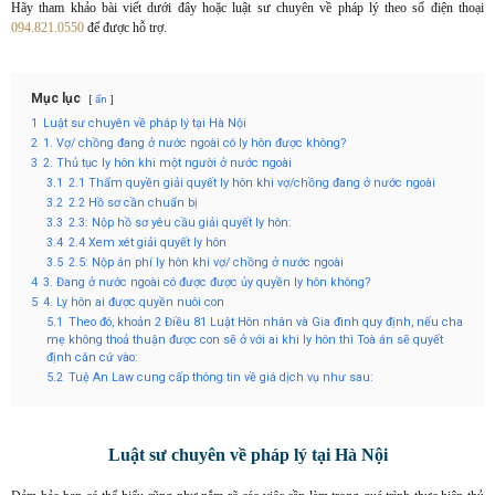
Hãy tham khảo bài viết dưới đây hoặc luật sư chuyên về pháp lý theo số điện thoại
094.821.0550
để được hỗ trợ.
Mục lục
ẩn
1
Luật sư chuyên về pháp lý tại Hà Nội
2
1. Vợ/ chồng đang ở nước ngoài có ly hôn được không?
3
2. Thủ tục ly hôn khi một người ở nước ngoài
3.1
2.1 Thẩm quyền giải quyết ly hôn khi vợ/chồng đang ở nước ngoài
3.2
2.2 Hồ sơ cần chuẩn bị
3.3
2.3: Nộp hồ sơ yêu cầu giải quyết ly hôn:
3.4
2.4 Xem xét giải quyết ly hôn
3.5
2.5: Nộp án phí ly hôn khi vợ/ chồng ở nước ngoài
4
3. Đang ở nước ngoài có được được ủy quyền ly hôn không?
5
4. Ly hôn ai được quyền nuôi con
5.1
Theo đó, khoản 2 Điều 81 Luật Hôn nhân và Gia đình quy định, nếu cha
mẹ không thoả thuận được con sẽ ở với ai khi ly hôn thì Toà án sẽ quyết
định căn cứ vào:
5.2
Tuệ An Law cung cấp thông tin về giá dịch vụ như sau:
Luật sư chuyên về pháp lý tại Hà Nội