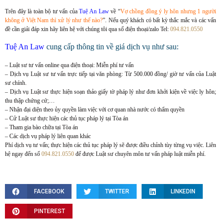
Trên đây là toàn bộ tư vấn của
Tuệ An Law
về “
Vợ chồng đồng ý ly hôn nhưng 1 người
không ở Việt Nam thì xử lý như thế nào?
”. Nếu quý khách có bất kỳ thắc mắc và các vấn
đề cần giải đáp xin hãy liên hệ với chúng tôi qua số điện thoại/zalo Tel:
094.821.0550
Tuệ An Law
cung cấp thông tin về giá dịch vụ như sau:
– Luật sư tư vấn online qua điện thoại: Miễn phí tư vấn
– Dịch vụ Luật sư tư vấn trực tiếp tại văn phòng: Từ 500.000 đồng/ giờ tư vấn của Luật
sư chính.
– Dịch vụ Luật sư thực hiện soạn thảo giấy tờ pháp lý như đơn khởi kiện về việc ly hôn;
thu thập chứng cứ;…
– Nhận đại diện theo ủy quyền làm việc với cơ quan nhà nước có thẩm quyền
– Cử Luật sư thực hiện các thủ tục pháp lý tại Tòa án
– Tham gia bào chữa tại Tòa án
– Các dịch vụ pháp lý liên quan khác
Phí dịch vụ tư vấn; thực hiện các thủ tục pháp lý sẽ được điều chỉnh tùy từng vụ việc. Liên
hệ ngay đến số
094.821.0550
để được Luật sư chuyên môn tư vấn pháp luật miễn phí.
FACEBOOK
TWITTER
LINKEDIN
PINTEREST