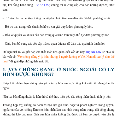
Đảm bảo bạn có thể hiểu cũng như nắm rõ các việc cần làm trong quá trình thực hiện thủ
tục, khi đồng hành cùng
Tuệ An Law
, chúng tôi sẽ cung cấp cho bạn những dịch vụ như
sau:
– Tư vấn cho bạn những thông tin về pháp luật liên quan đến vấn đề đơn phương ly hôn.
– Hỗ trợ bạn trong việc chuẩn bị hồ sơ xin giải quyết đơn phương ly hôn.
– Bảo vệ quyền và lợi ích của bạn trong quá trình thực hiện thủ tục đơn phương ly hôn.
– Giúp bạn bổ sung các yêu cầy mà cơ quan đứa ra, để đảm bảo quá trình thuận lợi.
Để bạn biết rõ và giải đáp các thắc mắc liên quan đến vấn đề này
Tuệ An Law
sẽ chia sẻ
bài viết về “
Vợ chồng đồng ý ly hôn nhưng 1 người không ở Việt Nam thì xử lý như thế
nào?
” để giải đáp những thắc mắc đó.
1. VỢ/ CHỒNG ĐANG Ở NƯỚC NGOÀI CÓ LY
HÔN ĐƯỢC KHÔNG?
Pháp luật không hạn chế quyền yêu cầu ly hôn của vợ chồng khi một bên đang ở nước
ngoài.
Nếu hai bên đồng thuận ly hôn thì có thể thực hiện yêu cầu công nhận thuận tình ly hôn.
Trường hợp vợ, chồng có hành vi bạo lực gia đình hoặc vi phạm nghiêm trọng quyền,
nghĩa vụ của vợ, chồng làm cho hôn nhân lâm vào tình trạng trầm trọng, đời sống chung
không thể kéo dài, mục đích của hôn nhân không đạt được thì bạn có quyền yêu cầu ly