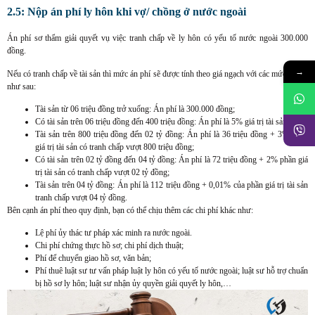
2.5: Nộp án phí ly hôn khi vợ/ chồng ở nước ngoài
Án phí sơ thẩm giải quyết vụ việc tranh chấp về ly hôn có yếu tố nước ngoài 300.000
đồng.
→
Nếu có tranh chấp về tài sản thì mức án phí sẽ được tính theo giá ngạch với các mức cụ thể
như sau:
Tài sản từ 06 triệu đồng trở xuống: Án phí là 300.000 đồng;
Có tài sản trên 06 triệu đồng đến 400 triệu đồng: Án phí là 5% giá trị tài sản;
Tài sản trên 800 triệu đồng đến 02 tỷ đồng: Án phí là 36 triệu đồng + 3% phần
giá trị tài sản có tranh chấp vượt 800 triệu đồng;
Có tài sản trên 02 tỷ đồng đến 04 tỷ đồng: Án phí là 72 triệu đồng + 2% phần giá
trị tài sản có tranh chấp vượt 02 tỷ đồng;
Tài sản trên 04 tỷ đồng: Án phí là 112 triệu đồng + 0,01% của phần giá trị tài sản
tranh chấp vượt 04 tỷ đồng.
Bên cạnh án phí theo quy định, bạn có thể chịu thêm các chi phí khác như:
Lệ phí ủy thác tư pháp xác minh ra nước ngoài.
Chi phí chứng thực hồ sơ; chi phí dịch thuật;
Phí để chuyển giao hồ sơ, văn bản;
Phí thuê luật sư tư vấn pháp luật ly hôn có yếu tố nước ngoài; luật sư hỗ trợ chuẩn
bị hồ sơ ly hôn; luật sư nhận ủy quyền giải quyết ly hôn,…