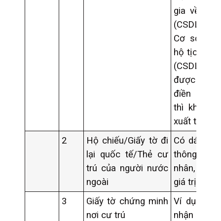
gia về Dân
(CSDLQGVD
Cơ sở dữ l
hộ tịch điệ
(CSDLHTĐT
được hệ th
điền tự đ
thì không 
xuất trình;
2
Hộ chiếu/Giấy tờ đi
Có dán ảnh
lại quốc tế/Thẻ cư
thông tin
trú của người nước
nhân, và 
ngoài
giá trị sử d
3
Giấy tờ chứng minh
Ví dụ giấy
nơi cư trú
nhận thư