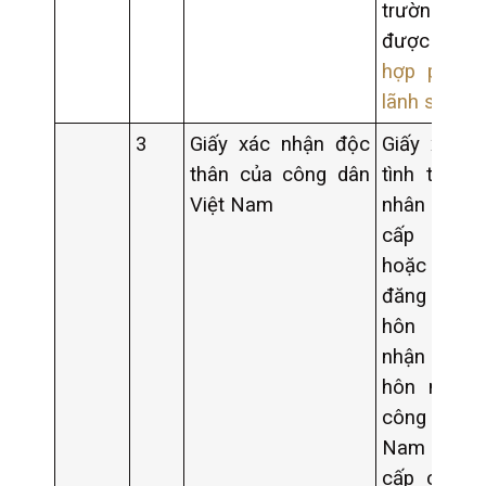
trường 
được
m
hợp pháp 
lãnh sự
.
3
Giấy xác nhận độc
Giấy xác n
thân của công dân
tình trạng
Việt Nam
nhân do U
cấp xã 
hoặc tờ k
đăng ký 
hôn có 
nhận tình t
hôn nhân 
công dân V
Nam đư
cấp chưa 