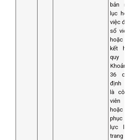
bản sao tr
lục hộ tịc
việc đã ghi
sổ việc ly
hoặc hủy v
kết hôn t
quy định 
Khoản 2 Đ
36 của N
định này; 
là công ch
viên c
hoặc đ
phục vụ tr
lực lượng
trang thì 