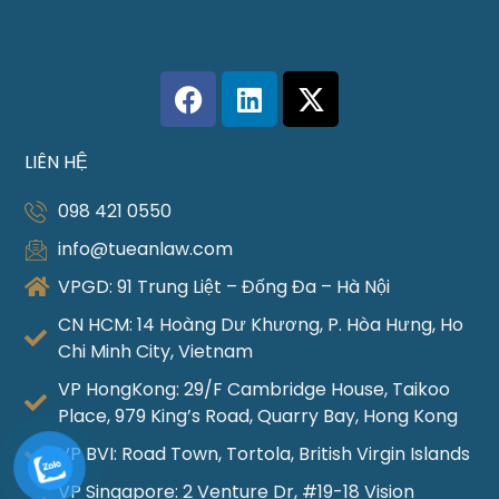
LIÊN HỆ
098 421 0550
info@tueanlaw.com
VPGD: 91 Trung Liệt – Đống Đa – Hà Nội
CN HCM: 14 Hoàng Dư Khương, P. Hòa Hưng, Ho
Chi Minh City, Vietnam
VP HongKong: 29/F Cambridge House, Taikoo
Place, 979 King’s Road, Quarry Bay, Hong Kong
VP BVI: Road Town, Tortola, British Virgin Islands
VP Singapore: 2 Venture Dr, #19-18 Vision