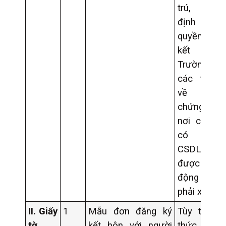
trú, để 
định t
quyền đăng
kết hô
Trường 
các thông 
về giấy
chứng m
nơi cư trú
có tro
CSDLQGVD
được điền
động thì k
phải xuất tr
II.
Giấy
1
Mẫu đơn đăng ký
Tùy theo h
tờ
kết hôn với người
thức nộp