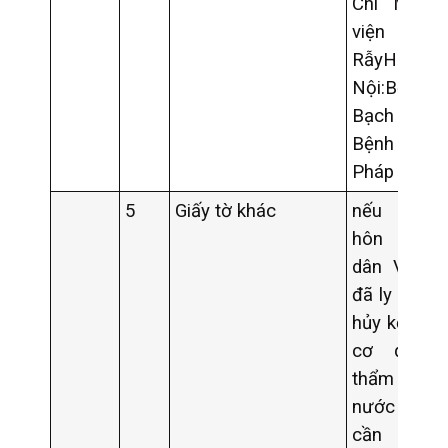
Chí MinhB
viện C
RẫyHà
Nội:Bệnh v
Bạch M
Bệnh viện 
Pháp
5
Giấy tờ khác
nếu bên 
hôn là c
dân Việt 
đã ly hôn 
hủy kết hôn
cơ quan
thẩm qu
nước ngoài
cần bổ s