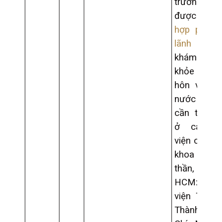
trường 
được
m
hợp pháp 
lãnh sự
khám s
khỏe để 
hôn với ng
nước ng
cần thực h
ở các b
viện có ch
khoa về 
thần, ví d
HCM:Bệnh
viện Tâm t
Thành phồ