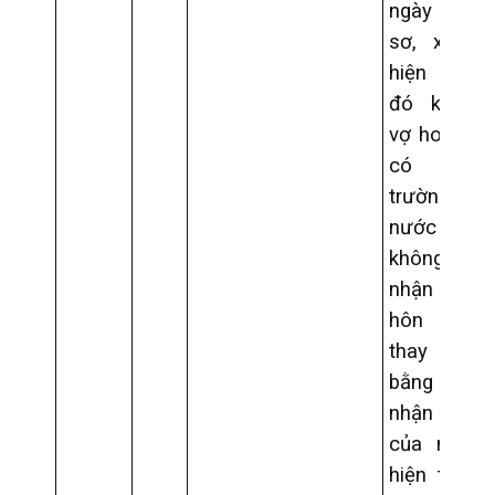
ngày nhận
sơ, xác n
hiện tại n
đó không
vợ hoặc kh
có chồ
trường 
nước ng
không cấp 
nhận tình t
hôn nhân 
thay b
bằng giấy 
nhận tuyên
của người
hiện tại k