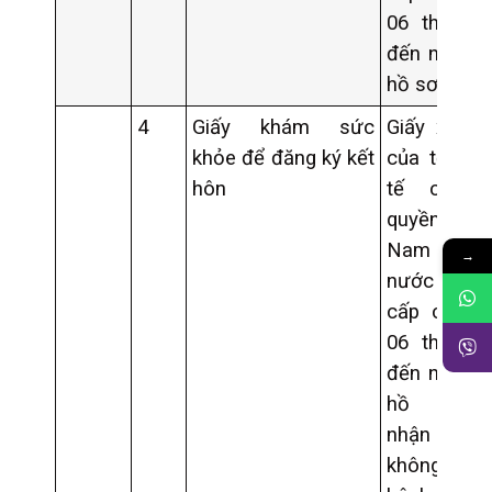
06 tháng, 
đến ngày n
hồ sơ
4
Giấy khám sức
Giấy xác n
khỏe để đăng ký kết
của tổ chứ
hôn
tế có t
quyền của 
Nam ho
→
nước ng
cấp chưa 
06 tháng, 
đến ngày n
hồ sơ, 
nhận người
không 