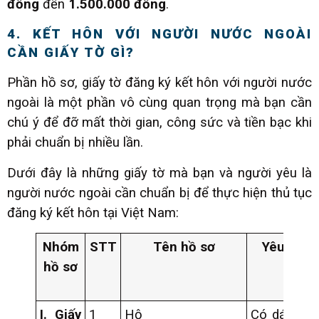
đồng
đến
1.500.000 đồng
.
4. KẾT HÔN VỚI NGƯỜI NƯỚC NGOÀI
CẦN GIẤY TỜ GÌ?
Phần hồ sơ, giấy tờ đăng ký kết hôn với người nước
ngoài là một phần vô cùng quan trọng mà bạn cần
chú ý để đỡ mất thời gian, công sức và tiền bạc khi
phải chuẩn bị nhiều lần.
Dưới đây là những giấy tờ mà bạn và người yêu là
người nước ngoài cần chuẩn bị để thực hiện thủ tục
đăng ký kết hôn tại Việt Nam:
Nhóm
STT
Tên hồ sơ
Yêu cầu 
hồ sơ
thể
I.
Giấy
1
Hộ
Có dán ảnh