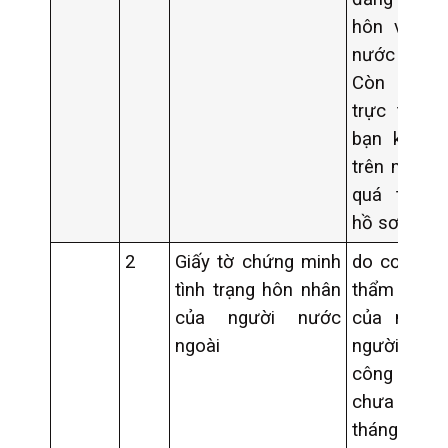
hôn với ng
nước ng
Còn nếu 
trực tuyến,
bạn khai n
trên máy t
quá trình 
hồ sơ.
2
Giấy tờ chứng minh
do cơ quan
tình trạng hôn nhân
thẩm qu
của người nước
của nước
ngoài
người đó
công dân 
chưa quá
tháng tính