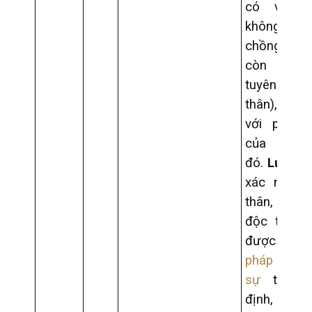
có vợ h
không 
chồng (
còn gọi
tuyên thệ 
thân), phù
với pháp l
của nư
đó.
Lưu ý:
G
xác nhận 
thân, tuyên
độc thân p
được
pháp hóa l
sự
theo 
định, 