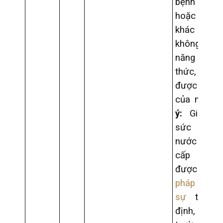
bệnh tâm t
hoặc b
khác 
không có 
năng n
thức, làm 
được hành
của mình;
ý:
Giấy k
sức khỏe
nước ng
cấp ph
được
pháp hóa l
sự
theo 
định, 