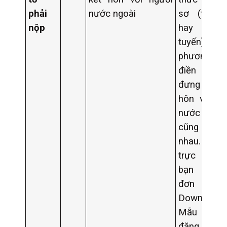
phải
nước ngoài
sơ (trực t
nộp
hay tr
tuyến),
phương t
điền mẫu 
đưng ký 
hôn với ng
nước ng
cũng k
nhau. Nếu 
trực tiếp,
bạn tải 
đơn này.
Download
Mẫu tờ k
đăng ký 