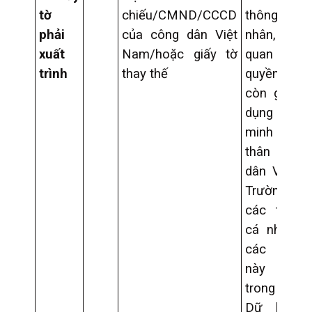
tờ
chiếu/CMND/CCCD
thông tin
phải
của công dân Việt
nhân, do
xuất
Nam/hoặc giấy tờ
quan có t
trình
thay thế
quyền c
còn giá tr
dụng để ch
minh về n
thân của c
dân Việt N
Trường 
các thông 
cá nhân tr
các giấy
này đã
trong Cơ
Dữ liệ Q