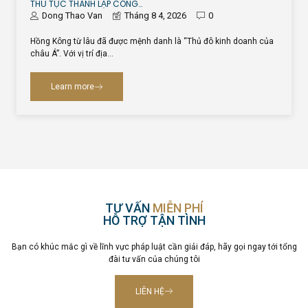
THỦ TỤC THÀNH LẬP CÔNG…
Dong Thao Van
Tháng 8 4, 2026
0
Hồng Kông từ lâu đã được mệnh danh là “Thủ đô kinh doanh của
châu Á”. Với vị trí địa…
Learn more
TƯ VẤN
MIỄN PHÍ
HỖ TRỢ TẬN TÌNH
Bạn có khúc mắc gì về lĩnh vực pháp luật cần giải đáp, hãy gọi ngay tới tổng
đài tư vấn của chúng tôi
LIÊN HỆ