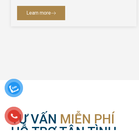
Learn more
TƯ VẤN
MIỄN PHÍ
HỖ TRỢ TẬN TÌNH