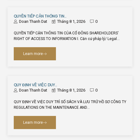
QUYỀN TIẾP CẬN THÔNG TIN…
Doan Thanh Dat
Tháng 8 1, 2026
0
QUYỀN TIẾP CẬN THÔNG TIN CỦA CỔ ĐÔNG SHAREHOLDERS’
RIGHT OF ACCESS TO INFORMATION I. Căn cứ pháp lý/ Legal…
Learn more
QUY ĐỊNH VỀ VIỆC DUY…
Doan Thanh Dat
Tháng 8 1, 2026
0
QUY ĐỊNH VỀ VIỆC DUY TRÌ SỔ SÁCH VÀ LƯU TRỮ HỒ SƠ CÔNG TY
REGULATIONS ON THE MAINTENANCE AND…
Learn more