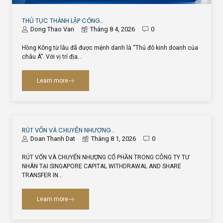
THỦ TỤC THÀNH LẬP CÔNG…
Dong Thao Van
Tháng 8 4, 2026
0
Hồng Kông từ lâu đã được mệnh danh là “Thủ đô kinh doanh của
châu Á”. Với vị trí địa…
Learn more
RÚT VỐN VÀ CHUYỂN NHƯỢNG…
Doan Thanh Dat
Tháng 8 1, 2026
0
RÚT VỐN VÀ CHUYỂN NHƯỢNG CỔ PHẦN TRONG CÔNG TY TƯ
NHÂN TẠI SINGAPORE CAPITAL WITHDRAWAL AND SHARE
TRANSFER IN…
Learn more