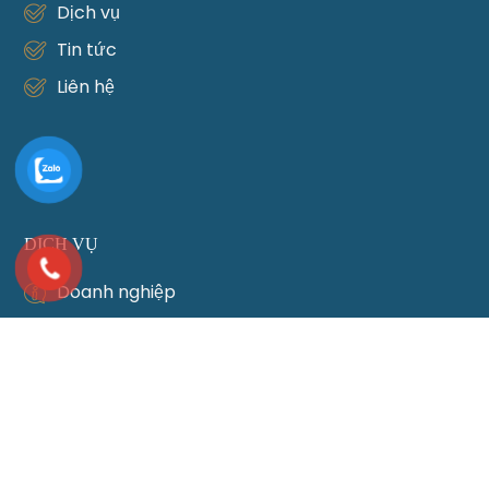
Dịch vụ
Tin tức
Liên hệ
DỊCH VỤ
Doanh nghiệp
Hôn nhân
Đầu tư
Đất đai
Di chúc thừa kế