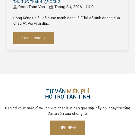
THỦ TỤC THÀNH LẬP CÔNG…
Dong Thao Van
Tháng 8 4, 2026
0
Hồng Kông từ lâu đã được mệnh danh là “Thủ đô kinh doanh của
châu Á”. Với vị trí địa…
Learn more
TƯ VẤN
MIỄN PHÍ
HỖ TRỢ TẬN TÌNH
Bạn có khúc mắc gì về lĩnh vực pháp luật cần giải đáp, hãy gọi ngay tới tổng
đài tư vấn của chúng tôi
LIÊN HỆ