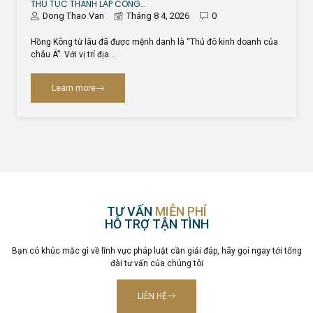
THỦ TỤC THÀNH LẬP CÔNG…
Dong Thao Van
Tháng 8 4, 2026
0
Hồng Kông từ lâu đã được mệnh danh là “Thủ đô kinh doanh của
châu Á”. Với vị trí địa…
Learn more
TƯ VẤN
MIỄN PHÍ
HỖ TRỢ TẬN TÌNH
Bạn có khúc mắc gì về lĩnh vực pháp luật cần giải đáp, hãy gọi ngay tới tổng
đài tư vấn của chúng tôi
LIÊN HỆ