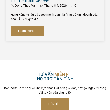
THỦ TỤC THÀNH LẬP CÔNG…
Dong Thao Van
Tháng 8 4, 2026
0
Hồng Kông từ lâu đã được mệnh danh là “Thủ đô kinh doanh của
châu Á”. Với vị trí địa…
Learn more
TƯ VẤN
MIỄN PHÍ
HỖ TRỢ TẬN TÌNH
Bạn có khúc mắc gì về lĩnh vực pháp luật cần giải đáp, hãy gọi ngay tới tổng
đài tư vấn của chúng tôi
LIÊN HỆ