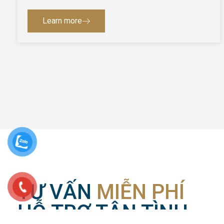
Learn more
TƯ VẤN
MIỄN PHÍ
HỖ TRỢ TẬN TÌNH