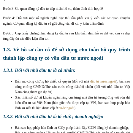
Bước 3: Cơ quan đăng ký đầu tư tiếp nhận hồ sơ, thẩm định tính hợp lệ
Bước 4: Đối với một số ngành nghề đặc thù cần phải xin ý kiến các cơ quan chuyên
ngành, Cơ quan đăng ký đầu tư sẽ gửi công văn đi xin ý kiến thẩm định
Bước 5: Cấp Giấy chứng nhận đăng ký đầu tư sau khi thẩm định hồ sơ đạt yêu cầu và đáp
ứng đầy đủ các điều kiện đầu tư.
1.3. Về hồ sơ cần có để sử dụng cho toàn bộ quy trình
thành lập công ty có vốn đầu tư nước ngoài
1.3.1. Đối với nhà đầu tư là cá nhân:
Bản sao công chứng hộ chiếu cả quyển (đối với nhà
đầu tư nước ngoài
); bản sao
công chứng CMND/Thẻ căn cước công dân/hộ chiếu (đối với nhà đầu tư Việt
Nam cùng tham gia dự án)
Xác nhận số dư tài khoản ngân hàng của từng nhà đầu tư tương ứng với vốn dự
kiến đầu tư tại Việt Nam (bản gốc nếu được cấp tại VN, bản sao hợp pháp hóa
lãnh sự nếu tài liệu được cấp ở
nước ngoài
)
1.3.2. Đối với nhà đầu tư là tổ chức, doanh nghiệp:
Bản sao hợp pháp hóa lãnh sự Giấy phép thành lập/ GCN đăng ký doanh nghiệp;