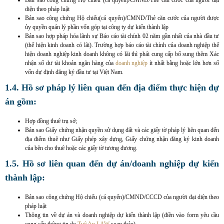
Bản sao công chứng Hộ chiếu (cả quyển)/CMND/Thẻ căn cước của người đại
diện theo pháp luật
Bản sao công chứng Hộ chiếu(cả quyển)/CMND/Thẻ căn cước của người được
ủy quyền quản lý phần vốn góp tại công ty dự kiến thành lập
Bản sao hợp pháp hóa lãnh sự Báo cáo tài chính 02 năm gần nhất của nhà đầu tư
(thể hiện kinh doanh có lãi). Trường hợp báo cáo tài chính của doanh nghiệp thể
hiện doanh nghiệp kinh doanh không có lãi thì phải cung cấp bổ sung thêm Xác
nhận số dư tài khoản ngân hàng của
doanh nghiệp
ít nhất bằng hoặc lớn hơn số
vốn dự định đăng ký đầu tư tại Việt Nam.
1.4. Hồ sơ pháp lý liên quan đến địa điểm thực hiện dự
án gồm:
Hợp đồng thuê trụ sở;
Bản sao Giấy chứng nhận quyền sử dụng đất và các giấy tờ pháp lý liên quan đến
địa điểm thuê như Giấy phép xây dựng, Giấy chứng nhận đăng ký kinh doanh
của bên cho thuê hoặc các giấy tờ tương đương.
1.5. Hồ sơ liên quan đến dự án/doanh nghiệp dự kiến
thành lập:
Bản sao công chứng Hộ chiếu (cả quyển)/CMND/CCCD của người đại diện theo
pháp luật
Thông tin về dự án và doanh nghiệp dự kiến thành lập (điền vào form yêu cầu