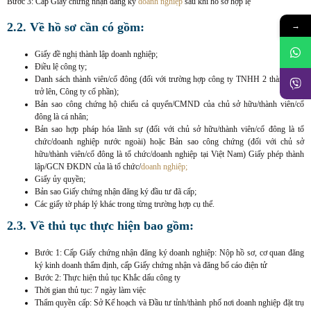
Bước 3: Cấp Giấy chứng nhận đăng ký
doanh nghiệp
sau khi hồ sơ hợp lệ
→
2.2. Về hồ sơ cần có gồm:
Giấy đề nghị thành lập doanh nghiệp;
Điều lệ công ty;
Danh sách thành viên/cổ đông (đối với trường hợp công ty TNHH 2 thành viên
trở lên, Công ty cổ phần);
Bản sao công chứng hộ chiếu cả quyển/CMND của chủ sở hữu/thành viên/cổ
đông là cá nhân;
Bản sao hợp pháp hóa lãnh sự (đối với chủ sở hữu/thành viên/cổ đông là tổ
chức/doanh nghiệp nước ngoài) hoặc Bản sao công chứng (đối với chủ sở
hữu/thành viên/cổ đông là tổ chức/doanh nghiệp tại Việt Nam) Giấy phép thành
lập/GCN ĐKDN của là tổ chức/
doanh nghiệp;
Giấy ủy quyền;
Bản sao Giấy chứng nhận đăng ký đầu tư đã cấp;
Các giấy tờ pháp lý khác trong từng trường hợp cụ thể.
2.3. Về thủ tục thực hiện bao gồm:
Bước 1: Cấp Giấy chứng nhận đăng ký doanh nghiệp: Nộp hồ sơ, cơ quan đăng
ký kinh doanh thẩm định, cấp Giấy chứng nhận và đăng bố cáo điện tử
Bước 2: Thực hiện thủ tục Khắc dấu công ty
Thời gian thủ tục: 7 ngày làm việc
Thẩm quyền cấp: Sở Kế hoạch và Đầu tư tỉnh/thành phố nơi doanh nghiệp đặt trụ