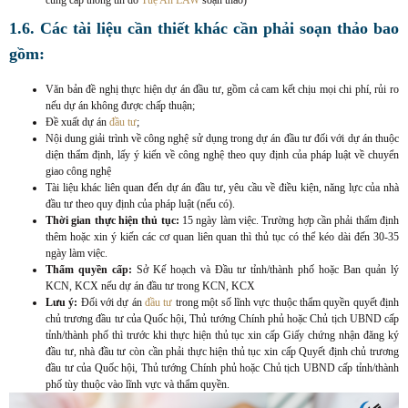
cung cấp thông tin do
Tuệ An LAW
soạn thảo)
1.6. Các tài liệu cần thiết khác cần phải soạn thảo bao
gồm
:
Văn bản đề nghị thực hiện dự án đầu tư, gồm cả cam kết chịu mọi chi phí, rủi ro
nếu dự án không được chấp thuận;
Đề xuất dự án
đầu tư
;
Nội dung giải trình về công nghệ sử dụng trong dự án đầu tư đối với dự án thuộc
diện thẩm định, lấy ý kiến về công nghệ theo quy định của pháp luật về chuyển
giao công nghệ
Tài liệu khác liên quan đến dự án đầu tư, yêu cầu về điều kiện, năng lực của nhà
đầu tư theo quy định của pháp luật (nếu có).
Thời gian thực hiện thủ tục:
15 ngày làm việc. Trường hợp cần phải thẩm định
thêm hoặc xin ý kiến các cơ quan liên quan thì thủ tục có thể kéo dài đến 30-35
ngày làm việc.
Thẩm quyền cấp:
Sở Kế hoạch và Đầu tư tỉnh/thành phố hoặc Ban quản lý
KCN, KCX nếu dự án đầu tư trong KCN, KCX
Lưu ý:
Đối với dự án
đầu tư
trong một số lĩnh vực thuộc thẩm quyền quyết định
chủ trương đầu tư của Quốc hội, Thủ tướng Chính phủ hoặc Chủ tịch UBND cấp
tỉnh/thành phố thì trước khi thực hiện thủ tục xin cấp Giấy chứng nhận đăng ký
đầu tư, nhà đầu tư còn cần phải thực hiện thủ tục xin cấp Quyết định chủ trương
đầu tư của Quốc hội, Thủ tướng Chính phủ hoặc Chủ tịch UBND cấp tỉnh/thành
phố tùy thuộc vào lĩnh vực và thẩm quyền.