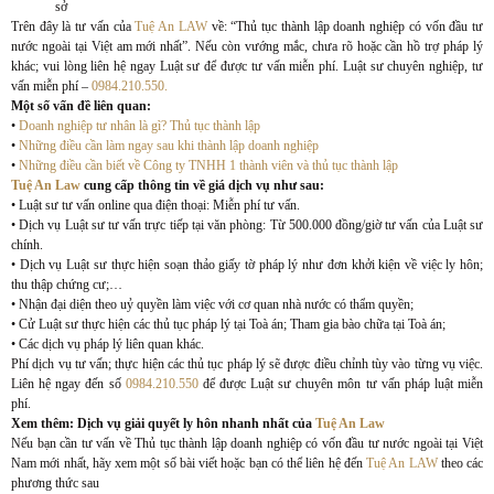
sở
Trên đây là tư vấn của
Tuệ An LAW
về: “Thủ tục thành lập doanh nghiệp có vốn đầu tư
nước ngoài tại Việt am mới nhất”. Nếu còn vướng mắc, chưa rõ hoặc cần hồ trợ pháp lý
khác; vui lòng liên hệ ngay Luật sư để được tư vấn miễn phí. Luật sư chuyên nghiệp, tư
vấn miễn phí –
0984.210.550.
Một số vấn đề liên quan:
•
Doanh nghiệp tư nhân là gì? Thủ tục thành lập
•
Những điều cần làm ngay sau khi thành lập doanh nghiệp
•
Những điều cần biết về Công ty TNHH 1 thành viên và thủ tục thành lập
Tuệ An Law
cung cấp thông tin về giá dịch vụ như sau:
• Luật sư tư vấn online qua điện thoại: Miễn phí tư vấn.
• Dịch vụ Luật sư tư vấn trực tiếp tại văn phòng: Từ 500.000 đồng/giờ tư vấn của Luật sư
chính.
• Dịch vụ Luật sư thực hiện soạn thảo giấy tờ pháp lý như đơn khởi kiện về việc ly hôn;
thu thập chứng cư;…
• Nhận đại diện theo uỷ quyền làm việc với cơ quan nhà nước có thẩm quyền;
• Cử Luật sư thực hiện các thủ tục pháp lý tại Toà án; Tham gia bào chữa tại Toà án;
• Các dịch vụ pháp lý liên quan khác.
Phí dịch vụ tư vấn; thực hiện các thủ tục pháp lý sẽ được điều chỉnh tùy vào từng vụ việc.
Liên hệ ngay đến số
0984.210.550
để được Luật sư chuyên môn tư vấn pháp luật miễn
phí.
Xem thêm: Dịch vụ giải quyết ly hôn nhanh nhất của
Tuệ An Law
Nếu bạn cần tư vấn về Thủ tục thành lập doanh nghiệp có vốn đầu tư nước ngoài tại Việt
Nam mới nhất, hãy xem một số bài viết hoặc bạn có thể liên hệ đến
Tuệ An LAW
theo các
phương thức sau