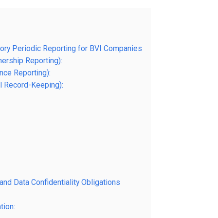
atory Periodic Reporting for BVI Companies
nership Reporting):
nce Reporting):
al Record-Keeping):
and Data Confidentiality Obligations
tion: