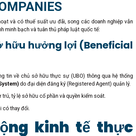
COMPANIES
hoạt và có thuế suất ưu đãi, song các doanh nghiệp vẫn
h minh bạch và tuân thủ pháp luật quốc tế:
ở hữu hưởng lợi (Beneficial
ng tin về chủ sở hữu thực sự (UBO) thông qua hệ thống
 System)
do đại diện đăng ký (Registered Agent) quản lý.
ư trú, tỷ lệ sở hữu cổ phần và quyền kiểm soát.
i có thay đổi.
ộng kinh tế thực