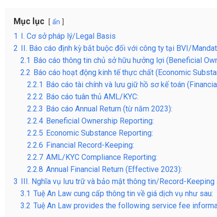
Mục lục
ẩn
1
I. Cơ sở pháp lý/Legal Basis
2
II. Báo cáo định kỳ bắt buộc đối với công ty tại BVI/Mand
2.1
Báo cáo thông tin chủ sở hữu hưởng lợi (Beneficial Ow
2.2
Báo cáo hoạt động kinh tế thực chất (Economic Substa
2.2.1
Báo cáo tài chính và lưu giữ hồ sơ kế toán (Financi
2.2.2
Báo cáo tuân thủ AML/KYC:
2.2.3
Báo cáo Annual Return (từ năm 2023):
2.2.4
Beneficial Ownership Reporting:
2.2.5
Economic Substance Reporting:
2.2.6
Financial Record-Keeping:
2.2.7
AML/KYC Compliance Reporting:
2.2.8
Annual Financial Return (Effective 2023):
3
III. Nghĩa vụ lưu trữ và bảo mật thông tin/Record-Keeping 
3.1
Tuệ An Law cung cấp thông tin về giá dịch vụ như sau:
3.2
Tuệ An Law provides the following service fee informa