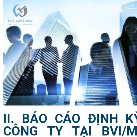
II. BÁO CÁO ĐỊNH K
CÔNG TY TẠI BVI/
M