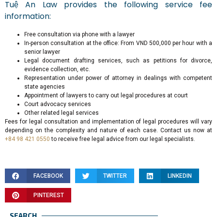
Tuệ An Law provides the following service fee
information:
Free consultation via phone with a lawyer
In-person consultation at the office: From VND 500,000 per hour with a
senior lawyer
Legal document drafting services, such as petitions for divorce,
evidence collection, etc.
Representation under power of attorney in dealings with competent
state agencies
Appointment of lawyers to carry out legal procedures at court
Court advocacy services
Other related legal services
Fees for legal consultation and implementation of legal procedures will vary
depending on the complexity and nature of each case. Contact us now at
+84 98 421 0550
to receive free legal advice from our legal specialists.
FACEBOOK
TWITTER
LINKEDIN
PINTEREST
SEARCH