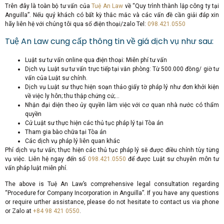
Trên đây là toàn bộ tư vấn của
Tuệ An Law
về “Quy trình thành lập công ty tại
Anguilla”. Nếu quý khách có bất kỳ thắc mắc và các vấn đề cần giải đáp xin
hãy liên hệ với chúng tôi qua số điện thoại/zalo Tel:
098.421.0550
Tuệ An Law cung cấp thông tin về giá dịch vụ như sau:
Luật sư tư vấn online qua điện thoại: Miễn phí tư vấn
Dịch vụ Luật sư tư vấn trực tiếp tại văn phòng: Từ 500.000 đồng/ giờ tư
vấn của Luật sư chính.
Dịch vụ Luật sư thực hiện soạn thảo giấy tờ pháp lý như đơn khởi kiện
về việc ly hôn; thu thập chứng cứ;…
Nhận đại diện theo ủy quyền làm việc với cơ quan nhà nước có thẩm
quyền
Cử Luật sư thực hiện các thủ tục pháp lý tại Tòa án
Tham gia bào chữa tại Tòa án
Các dịch vụ pháp lý liên quan khác
Phí dịch vụ tư vấn; thực hiện các thủ tục pháp lý sẽ được điều chỉnh tùy từng
vụ việc. Liên hệ ngay đến số
098.421.0550
để được Luật sư chuyên môn tư
vấn pháp luật miễn phí.
The above is Tuệ An Law’s comprehensive legal consultation regarding
“Procedure for Company Incorporation in Anguilla”. If you have any questions
or require urther assistance, please do not hesitate to contact us via phone
or Zalo at
+84 98 421 0550
.