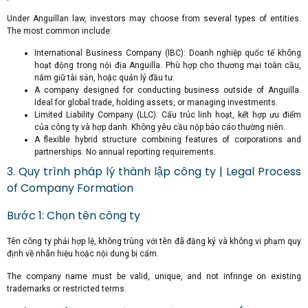
Under Anguillan law, investors may choose from several types of entities.
The most common include:
International Business Company (IBC): Doanh nghiệp quốc tế không
hoạt động trong nội địa Anguilla. Phù hợp cho thương mại toàn cầu,
nắm giữ tài sản, hoặc quản lý đầu tư.
A company designed for conducting business outside of Anguilla.
Ideal for global trade, holding assets, or managing investments.
Limited Liability Company (LLC): Cấu trúc linh hoạt, kết hợp ưu điểm
của công ty và hợp danh. Không yêu cầu nộp báo cáo thường niên.
A flexible hybrid structure combining features of corporations and
partnerships. No annual reporting requirements.
3. Quy trình pháp lý thành lập công ty | Legal Process
of Company Formation
Bước 1: Chọn tên công ty
Tên công ty phải hợp lệ, không trùng với tên đã đăng ký và không vi phạm quy
định về nhãn hiệu hoặc nội dung bị cấm.
The company name must be valid, unique, and not infringe on existing
trademarks or restricted terms.