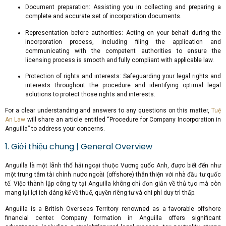
Document preparation: Assisting you in collecting and preparing a
complete and accurate set of incorporation documents.
Representation before authorities: Acting on your behalf during the
incorporation process, including filing the application and
communicating with the competent authorities to ensure the
licensing process is smooth and fully compliant with applicable law.
Protection of rights and interests: Safeguarding your legal rights and
interests throughout the procedure and identifying optimal legal
solutions to protect those rights and interests.
For a clear understanding and answers to any questions on this matter,
Tuệ
An Law
will share an article entitled “Procedure for Company Incorporation in
Anguilla” to address your concerns.
1. Giới thiệu chung | General Overview
Anguilla là một lãnh thổ hải ngoại thuộc Vương quốc Anh, được biết đến như
một trung tâm tài chính nước ngoài (offshore) thân thiện với nhà đầu tư quốc
tế. Việc thành lập công ty tại Anguilla không chỉ đơn giản về thủ tục mà còn
mang lại lợi ích đáng kể về thuế, quyền riêng tư và chi phí duy trì thấp.
Anguilla is a British Overseas Territory renowned as a favorable offshore
financial center. Company formation in Anguilla offers significant