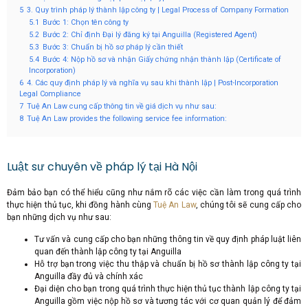
5
3. Quy trình pháp lý thành lập công ty | Legal Process of Company Formation
5.1
Bước 1: Chọn tên công ty
5.2
Bước 2: Chỉ định Đại lý đăng ký tại Anguilla (Registered Agent)
5.3
Bước 3: Chuẩn bị hồ sơ pháp lý cần thiết
5.4
Bước 4: Nộp hồ sơ và nhận Giấy chứng nhận thành lập (Certificate of
Incorporation)
6
4. Các quy định pháp lý và nghĩa vụ sau khi thành lập | Post-Incorporation
Legal Compliance
7
Tuệ An Law cung cấp thông tin về giá dịch vụ như sau:
8
Tuệ An Law provides the following service fee information:
Luật sư chuyên về pháp lý tại Hà Nội
Đảm bảo bạn có thể hiểu cũng như nắm rõ các việc cần làm trong quá trình
thực hiện thủ tục, khi đồng hành cùng
Tuệ An Law
, chúng tôi sẽ cung cấp cho
bạn những dịch vụ như sau:
Tư vấn và cung cấp cho bạn những thông tin về quy định pháp luật liên
quan đến thành lập công ty tại Anguilla
Hỗ trợ bạn trong việc thu thập và chuẩn bị hồ sơ thành lập công ty tại
Anguilla đầy đủ và chính xác
Đại diện cho bạn trong quá trình thực hiện thủ tục thành lập công ty tại
Anguilla gồm việc nộp hồ sơ và tương tác với cơ quan quản lý để đảm