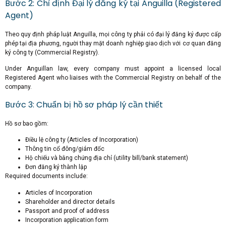
Bước 2: Chỉ định Đại lý đăng ký tại Anguilla (Registered
Agent)
Theo quy định pháp luật Anguilla, mọi công ty phải có đại lý đăng ký được cấp
phép tại địa phương, người thay mặt doanh nghiệp giao dịch với cơ quan đăng
ký công ty (Commercial Registry).
Under Anguillan law, every company must appoint a licensed local
Registered Agent who liaises with the Commercial Registry on behalf of the
company.
Bước 3: Chuẩn bị hồ sơ pháp lý cần thiết
Hồ sơ bao gồm:
Điều lệ công ty (Articles of Incorporation)
Thông tin cổ đông/giám đốc
Hộ chiếu và bằng chứng địa chỉ (utility bill/bank statement)
Đơn đăng ký thành lập
Required documents include:
Articles of Incorporation
Shareholder and director details
Passport and proof of address
Incorporation application form