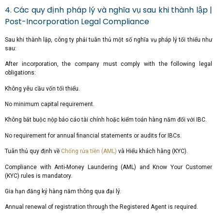
4. Các quy định pháp lý và nghĩa vụ sau khi thành lập |
Post-Incorporation Legal Compliance
Sau khi thành lập, công ty phải tuân thủ một số nghĩa vụ pháp lý tối thiểu như
sau:
After incorporation, the company must comply with the following legal
obligations:
Không yêu cầu vốn tối thiểu.
No minimum capital requirement.
Không bắt buộc nộp báo cáo tài chính hoặc kiểm toán hàng năm đối với IBC.
No requirement for annual financial statements or audits for IBCs.
Tuân thủ quy định về
Chống rửa tiền (AML)
và Hiểu khách hàng (KYC).
Compliance with Anti-Money Laundering (AML) and Know Your Customer
(KYC) rules is mandatory.
Gia hạn đăng ký hàng năm thông qua đại lý.
Annual renewal of registration through the Registered Agent is required.