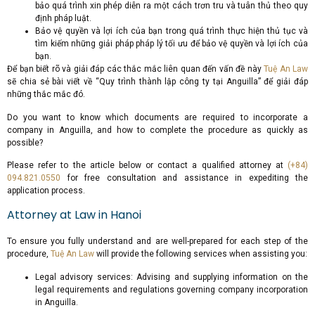
bảo quá trình xin phép diễn ra một cách trơn tru và tuân thủ theo quy
định pháp luật.
Bảo vệ quyền và lợi ích của bạn trong quá trình thực hiện thủ tục và
tìm kiếm những giải pháp pháp lý tối ưu để bảo vệ quyền và lợi ích của
bạn.
Để bạn biết rõ và giải đáp các thắc mắc liên quan đến vấn đề này
Tuệ An Law
sẽ chia sẻ bài viết về “Quy trình thành lập công ty tại Anguilla” để giải đáp
những thắc mắc đó.
Do you want to know which documents are required to incorporate a
company in Anguilla, and how to complete the procedure as quickly as
possible?
Please refer to the article below or contact a qualified attorney at
(+84)
094.821.0550
for free consultation and assistance in expediting the
application process.
Attorney at Law in Hanoi
To ensure you fully understand and are well-prepared for each step of the
procedure,
Tuệ An Law
will provide the following services when assisting you:
Legal advisory services: Advising and supplying information on the
legal requirements and regulations governing company incorporation
in Anguilla.