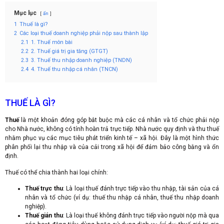
Mục lục
ẩn
1
Thuế là gì?
2
Các loại thuế doanh nghiệp phải nộp sau thành lập
2.1
1. Thuế môn bài
2.2
2. Thuế giá trị gia tăng (GTGT)
2.3
3. Thuế thu nhập doanh nghiệp (TNDN)
2.4
4. Thuế thu nhập cá nhân (TNCN)
THUẾ LÀ GÌ?
Thuế
là một khoản đóng góp bắt buộc mà các cá nhân và tổ chức phải nộp
cho Nhà nước, không có tính hoàn trả trực tiếp. Nhà nước quy định và thu thuế
nhằm phục vụ các mục tiêu phát triển kinh tế – xã hội. Đây là một hình thức
phân phối lại thu nhập và của cải trong xã hội để đảm bảo công bằng và ổn
định.
Thuế có thể chia thành hai loại chính:
Thuế trực thu
: Là loại thuế đánh trực tiếp vào thu nhập, tài sản của cá
nhân và tổ chức (ví dụ: thuế thu nhập cá nhân, thuế thu nhập doanh
nghiệp).
Thuế gián thu
: Là loại thuế không đánh trực tiếp vào người nộp mà qua