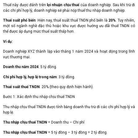
Thuế này được đánh trên
lợi nhuận chịu thuế
của doanh nghiệp. Sau khi trừ đi
các chi phí hợp lý, doanh nghiệp sẽ phải nộp thuế thu nhập doanh nghiệp.
Thuế suất phổ biến
: Hiện nay, thuế suất thuế TNDN phổ biến là
20%
. Tuy nhiên,
một số ngành nghề đặc thù hoặc khu vực được hưởng ưu đãi thuế TNDN có
thể được áp dụng mức thuế suất thấp hơn.
Ví dụ:
Doanh nghiệp XYZ thành lập vào tháng 1 năm 2024 và hoạt động trong lĩnh
vực thương mại.
Doanh thu năm 2024
: 5 tỷ đồng.
Chi phí hợp lý, hợp lệ trong năm
: 3 tỷ đồng.
Thuế suất thuế TNDN
: 20% (theo quy định hiện hành).
Bước 1: Xác định thu nhập chịu thuế TNDN
Thu nhập chịu thuế TNDN được tính bằng doanh thu trừ đi các chi phí hợp lý và
hợp lệ.
Thu nhập chịu thuế TNDN
= Doanh thu – Chi phí
Thu nhập chịu thuế TNDN
= 5 tỷ đồng – 3 tỷ đồng = 2 tỷ đồng.