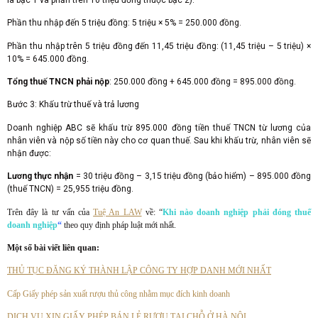
Phần thu nhập đến 5 triệu đồng: 5 triệu × 5% = 250.000 đồng.
Phần thu nhập trên 5 triệu đồng đến 11,45 triệu đồng: (11,45 triệu – 5 triệu) ×
10% = 645.000 đồng.
Tổng thuế TNCN phải nộp
: 250.000 đồng + 645.000 đồng = 895.000 đồng.
Bước 3: Khấu trừ thuế và trả lương
Doanh nghiệp ABC sẽ khấu trừ 895.000 đồng tiền thuế TNCN từ lương của
nhân viên và nộp số tiền này cho cơ quan thuế. Sau khi khấu trừ, nhân viên sẽ
nhận được:
Lương thực nhận
= 30 triệu đồng – 3,15 triệu đồng (bảo hiểm) – 895.000 đồng
(thuế TNCN) = 25,955 triệu đồng.
Trên đây là tư vấn của
Tuệ An LAW
về: “
Khi nào doanh nghiệp phải đóng thuế
doanh nghiệp
“
theo quy định pháp luật mới nhất.
Một số bài viết liên quan:
THỦ TỤC ĐĂNG KÝ THÀNH LẬP CÔNG TY HỢP DANH MỚI NHẤT
Cấp Giấy phép sản xuất rượu thủ công nhằm mục đích kinh doanh
DỊCH VỤ XIN GIẤY PHÉP BÁN LẺ RƯỢU TẠI CHỖ Ở HÀ NỘI