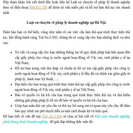
Hãy tham khảo bài viết dưới đây hoặc liên hệ Luật sư chuyên về pháp lý doanh nghiệp
theo số điện thoại
094.821.550
để được tư vấn miễn phí và hỗ trợ làm thủ tục xin nhanh
nhất.
Luật sư chuyên về pháp lý doanh nghiệp tại Hà Nội.
Đảm bảo bạn có thể hiểu, cũng như nắm rõ các việc cần làm thủ quá trình thực hiện thủ
tục, khi đồng hành cùng Tuệ An LAW, chúng tôi sẽ cung cấp cho bạn những dịch vụ như
sau:
Tư vấn và cung cấp cho bạn những thông tin về quy định pháp luật liên quan đến
cấp giấy phép cho công ty nước ngoài hoạt động về Vắc xin, sinh phẩm y tế tại
Việt Nam;
Hỗ trợ bạn trong việc thu thập và chuẩn bị hồ sơ xin cấp giấy phép cho công ty
nước ngoài hoạt động về Vắc xin, sinh phẩm y tế đầy đủ và chính xác gồm giấy tờ
pháp lý, danh mục kỹ thuật,…;
Đại diện cho bạn trong quá trình thực hiện thủ tục cấp giấy phép cho công ty nước
ngoài hoạt động về Vắc xin, sinh phẩm y tế tại Việt Nam;
Bảo vệ quyền và lợi ích của bạn trong quá trình thực hiện thủ tục và tìm kiếm
những giải pháp pháp lý tối ưu để bảo vệ quyền và lợi ích của bạn;
Giúp bạn tuân thủ các yêu cầu và thủ tục bổ sung mà cơ quan này yêu cầu, để đảm
bảo quy trình xin phê duyệt diễn ra một cách thuận lợi và hiệu quả.
Để bạn biết rõ vấn đề này
Tuệ An LAW
sẽ chia sẻ bài viết về
Khi nào doanh nghiệp
phải đóng thuế doanh nghiệp
để giải đáp những thắc mắc đó.