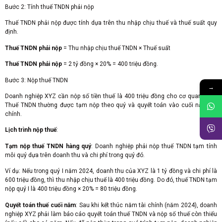
Bước 2: Tính thuế TNDN phải nộp
Thuế TNDN phải nộp được tính dựa trên thu nhập chịu thuế và thuế suất quy
định.
Thuế TNDN phải nộp
= Thu nhập chịu thuế TNDN × Thuế suất
Thuế TNDN phải nộp
= 2 tỷ đồng × 20% = 400 triệu đồng.
Bước 3: Nộp thuế TNDN
→
Doanh nghiệp XYZ cần nộp số tiền thuế là 400 triệu đồng cho cơ quan thuế.
Thuế TNDN thường được tạm nộp theo quý và quyết toán vào cuối năm tài
chính.
Lịch trình nộp thuế
:
Tạm nộp thuế TNDN hàng quý
: Doanh nghiệp phải nộp thuế TNDN tạm tính
mỗi quý dựa trên doanh thu và chi phí trong quý đó.
Ví dụ: Nếu trong quý I năm 2024, doanh thu của XYZ là 1 tỷ đồng và chi phí là
600 triệu đồng, thì thu nhập chịu thuế là 400 triệu đồng. Do đó, thuế TNDN tạm
nộp quý I là 400 triệu đồng × 20% = 80 triệu đồng.
Quyết toán thuế cuối năm
: Sau khi kết thúc năm tài chính (năm 2024), doanh
nghiệp XYZ phải làm báo cáo quyết toán thuế TNDN và nộp số thuế còn thiếu