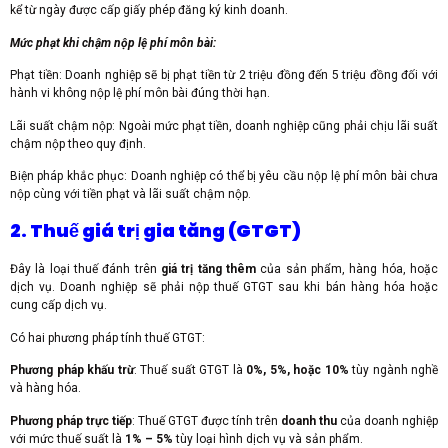
kể từ ngày được cấp giấy phép đăng ký kinh doanh.
Mức phạt khi chậm nộp lệ phí môn bài:
Phạt tiền: Doanh nghiệp sẽ bị phạt tiền từ 2 triệu đồng đến 5 triệu đồng đối với
hành vi không nộp lệ phí môn bài đúng thời hạn.
Lãi suất chậm nộp: Ngoài mức phạt tiền, doanh nghiệp cũng phải chịu lãi suất
chậm nộp theo quy định.
Biện pháp khắc phục: Doanh nghiệp có thể bị yêu cầu nộp lệ phí môn bài chưa
nộp cùng với tiền phạt và lãi suất chậm nộp.
2. Thuế giá trị gia tăng (GTGT)
Đây là loại thuế đánh trên
giá trị tăng thêm
của sản phẩm, hàng hóa, hoặc
dịch vụ. Doanh nghiệp sẽ phải nộp thuế GTGT sau khi bán hàng hóa hoặc
cung cấp dịch vụ.
Có hai phương pháp tính thuế GTGT:
Phương pháp khấu trừ
: Thuế suất GTGT là
0%, 5%, hoặc 10%
tùy ngành nghề
và hàng hóa.
Phương pháp trực tiếp
: Thuế GTGT được tính trên
doanh thu
của doanh nghiệp
với mức thuế suất là
1% – 5%
tùy loại hình dịch vụ và sản phẩm.