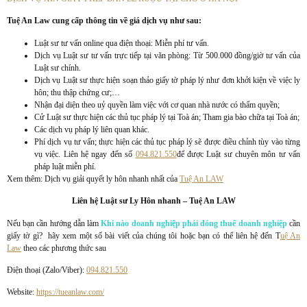
Tuệ An Law cung cấp thông tin về giá dịch vụ như sau:
Luật sư tư vấn online qua điện thoại: Miễn phí tư vấn.
Dịch vụ Luật sư tư vấn trực tiếp tại văn phòng: Từ 500.000 đồng/giờ tư vấn của
Luật sư chính.
Dịch vụ Luật sư thực hiện soạn thảo giấy tờ pháp lý như đơn khởi kiện về việc ly
hôn; thu thập chứng cư;…
Nhận đại diện theo uỷ quyền làm việc với cơ quan nhà nước có thẩm quyền;
Cử Luật sư thực hiện các thủ tục pháp lý tại Toà án; Tham gia bào chữa tại Toà án;
Các dịch vụ pháp lý liên quan khác.
Phí dịch vụ tư vấn; thực hiện các thủ tục pháp lý sẽ được điều chỉnh tùy vào từng
vụ việc. Liên hệ ngay đến số
094.821.550
để được Luật sư chuyên môn tư vấn
pháp luật miễn phí.
Xem thêm: Dịch vụ giải quyết ly hôn nhanh nhất của
Tuệ An LAW
Liên hệ Luật sư Ly Hôn nhanh – Tuệ An LAW
Nếu bạn cần hướng dẫn làm
Khi nào doanh nghiệp phải đóng thuế doanh nghiệp
cần
giấy tờ gì? hãy xem một số bài viết của chúng tôi hoặc bạn có thể liên hệ đến T
uệ An
Law
theo các phương thức sau
Điện thoại (Zalo/Viber):
094.821.550
Website:
https://tueanlaw.com/