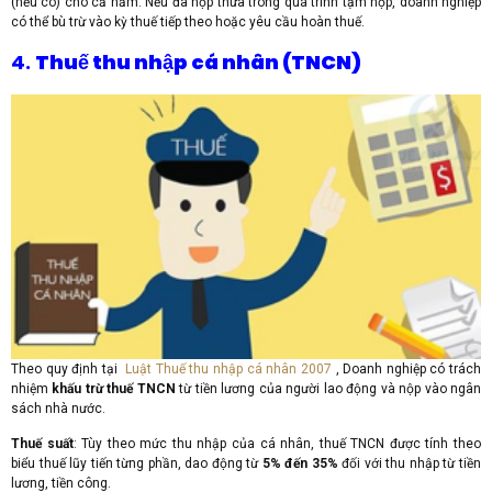
(nếu có) cho cả năm. Nếu đã nộp thừa trong quá trình tạm nộp, doanh nghiệp
có thể bù trừ vào kỳ thuế tiếp theo hoặc yêu cầu hoàn thuế.
4.
Thuế thu nhập cá nhân (TNCN)
Theo quy định tại
Luật Thuế thu nhập cá nhân 2007
, Doanh nghiệp có trách
nhiệm
khấu trừ thuế TNCN
từ tiền lương của người lao động và nộp vào ngân
sách nhà nước.
Thuế suất
: Tùy theo mức thu nhập của cá nhân, thuế TNCN được tính theo
biểu thuế lũy tiến từng phần, dao động từ
5% đến 35%
đối với thu nhập từ tiền
lương, tiền công.