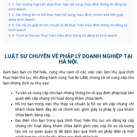
2
1. Các trường hợp cần phải thực hiện bổ sung, hiệu đính thông tin đăng ký
kinh doanh
3
2. Các thông tin có thể thực hiện bố sung, hiệu đính, chỉnh sửa trên giấy
phép kinh doanh
4
3. Các hồ sơ, giấy tờ cần chuẩn bị để thực hiện hiệu đính thông tin đăng ký
kinh doanh
5
4. Trình tự, thủ tục thực hiện hiệu đính thông tin đăng ký kinh doanh
LUẬT SƯ CHUYÊN VỀ PHÁP LÝ DOANH NGHIỆP TẠI
HÀ NỘI.
Đảm bảo bạn có thể hiểu, cũng như nắm rõ các việc cần làm thủ quá trình
thực hiện thủ tục, khi đồng hành cùng Tuệ An LAW, chúng tôi sẽ cung cấp cho
bạn những dịch vụ như sau:
Tư vấn và cung cấp cho bạn những thông tin về quy định pháp luật liên
quan đến cấp chứng chỉ hoạt động khám chữa bệnh;
Hỗ trợ bạn trong việc thu thập và chuẩn bị hồ sơ xin cấp chứng chỉ
khám chữa bệnh đầy đủ và chính xác gồm giấy tờ pháp lý của khám
chữa bệnh, bằng cấp,…;
Đại diện cho bạn trong quá trình thực hiện thủ tục xin đăng ký cấp
chứng chỉ hoạt động khám chữa bệnh gồm việc nộp hồ sơ và tương
tác với cơ quan quản lý để đảm bảo quá trình xin phép diễn ra một