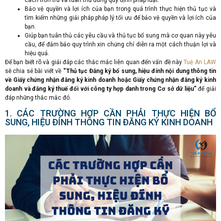
cách trơn tru và tuân thủ đúng quy định pháp luật.
Bảo vệ quyền và lợi ích của bạn trong quá trình thực hiện thủ tục và
tìm kiếm những giải pháp pháp lý tối ưu để bảo vệ quyền và lợi ích của
bạn.
Giúp bạn tuân thủ các yêu cầu và thủ tục bổ sung mà cơ quan này yêu
cầu, để đảm bảo quy trình xin chứng chỉ diễn ra một cách thuận lợi và
hiệu quả.
Để bạn biết rõ và giải đáp các thắc mắc liên quan đến vấn đề này
Tuệ An LAW
sẽ chia sẻ bài viết về
“Thủ tục Đăng ký bổ sung, hiệu đính nội dung thông tin
về Giấy chứng nhận đăng ký kinh doanh hoặc Giấy chứng nhận đăng ký kinh
doanh và đăng ký thuế đối với công ty hợp danh trong Cơ sở dữ liệu”
để giải
đáp những thắc mắc đó.
1. CÁC TRƯỜNG HỢP CẦN PHẢI THỰC HIỆN BỔ
SUNG, HIỆU ĐÍNH THÔNG TIN ĐĂNG KÝ KINH DOANH