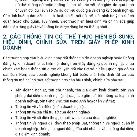
có thể không có hoặc không chính xác so với bản giấy, do quá trình
chuyển đổi dữ liệu vào Cơ sở dữ liệu quốc gia về đăng ký doanh nghiệp.
Các tình huống dẫn đến sai sót hoặc thiếu sót có thể phát sinh từ lý do khách
quan hoặc chủ quan. Tuy nhiên, việc thực hiện hiệu đính và chỉnh sửa giúp
đảm bảo rằng giấy tờ và thông tin được đồng bộ và thống nhất.
2. CÁC THÔNG TIN CÓ THỂ THỰC HIỆN BỐ SUNG,
HIỆU ĐÍNH, CHỈNH SỬA TRÊN GIẤY PHÉP KINH
DOANH
Các trường hợp cần hiệu đính, thay đổi thông tin do doanh nghiệp hoặc Phòng
đăng ký kinh doanh phát hiện nội dung trên Giấy đăng ký doanh nghiệp chưa
chính xác hoặc thông tin được chuyển đổi vào Cơ sở dữ liệu quốc gia có sự
sai lệch. Nên, các doanh nghiệp không bắt buộc phải hiệu đính tất cả các
thông tin mà chỉ có một số trường hợp cần hiệu đính, chỉnh sửa như sau:
Tên doanh nghiệp, tên chi nhánh, tên địa điểm kinh doanh, tên văn
phòng đại diện doanh nghiệp bị sai, bao gồm cả tên riêng và loại hình
doanh nghiệp, tên tiếng Việt, tên tiếng Anh hoặc tên viết tắt;
Thông tin về vốn điều lệ của doanh nghiệp;
Thông tin về địa chỉ trụ sở của doanh nghiệp;
Thông tin về số điện thoại, email, website của doanh nghiệp;
Thông tin về người đại diện theo pháp luật, thông tin về người quản lý
doanh nghiệp, thông tin người đứng đầu chi nhánh, văn phòng đại diện,
địa điểm kinh doanh;