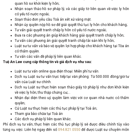
quan hồ sơ khởi kiện ly hôn;
Nhận soạn thảo hồ sơ pháp lý; và các giấy tờ liên quan về việc ly hôn
có yếu tố nước ngoài;
Soạn thảo đơn yêu cầu Toà án xét xử vắng mặt.
Nhận ủy quyền nộp hồ sơ để giải quyết thủ tục ly hôn cho khách hàng;
Tư vấn giải quyết tranh chấp ly hôn có yếu tố nước ngoài;
Đưa ra các phương án giúp khách hàng giải quyết tranh chấp ly hôn;
Tư vấn các phương án giải quyết tranh chấp tài sản khi ly hôn;
Luật sư tư vấn và bảo vệ quyền lợi hợp pháp cho khách hàng tại Tòa án
có thẩm quyền.
Tư vấn các vấn đề pháp lý liên quan khác.
Tuệ An Law cung cấp thông tin về giá dịch vụ như sau:
Luật sư tư vấn online qua điện thoại: Miễn phí tư vấn.
Dịch vụ Luật sư tư vấn trực tiếp tại văn phòng: Từ 500.000 đồng/giờ tư
vấn của Luật sư chính.
Dịch vụ Luật sư thực hiện soạn thảo giấy tờ pháp lý như đơn khởi kiện
về việc ly hôn; thu thập chứng cư;…
Nhận đại diện theo uỷ quyền làm việc với cơ quan nhà nước có thẩm
quyền;
Cử Luật sư thực hiện các thủ tục pháp lý tại Toà án;
Tham gia bào chữa tại Toà án
Các dịch vụ pháp lý liên quan khác.
Phí dịch vụ tư vấn; thực hiện các thủ tục pháp lý sẽ được điều chỉnh tùy vào
từng vụ việc. Liên hệ ngay đến số
094.821.0550
để được Luật sư chuyên môn