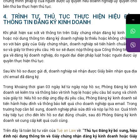
chứng minh pháp lý của người được ủy quyền nếu doanh nghiệp ủy quyền cho
bên thứ ba thực hiện thủ tục.
4. TRÌNH TỰ, THỦ TỤC THỰC HIỆN HIỆU ĐÍNH
→
THÔNG TIN ĐĂNG KÝ KINH DOANH
Khi phát hiện sai sót về thông tin trên Giấy chứng nhận đăng ký kinh doanh
hoặc nội dung thông tin đăng ký doanh nghiệp bị thiếu hoặc không chính xác
so với bản giấy của Giấy chứng nhận, doanh nghiệp sẽ tiến hành chuẩn bị hồ
sơ và giấy tờ theo yêu cầu. Hồ sơ sẽ được nộp thông qua Cổng thông tin quốc
gia về đăng ký doanh nghiệp, do người đại diện pháp luật hoặc người được ủy
quyền thực hiện thủ tục.
Sau khi hồ sơ được gửi đi, doanh nghiệp sẽ nhận được Giấy biên nhận qua địa
chỉ email đã đăng ký.
Trong khoảng thời gian 03 ngày kể từ ngày nộp hồ sơ, Phòng Đăng ký kinh
doanh sẽ kiểm tra và thông báo về tính hợp lệ hoặc yêu cầu bổ sung và chỉnh
sửa giấy tờ. Nếu hồ sơ đáp ứng đầy đủ yêu cầu, Phòng Đăng ký kinh doanh sẽ
tiến hành hiệu đính và thông báo kết quả cho doanh nghiệp qua email. Trong
trường hợp cần bổ sung, doanh nghiệp phải sửa đổi và nộp lại hồ sơ. Quá trình
này tiếp tục cho đến khi hồ sơ đạt đúng chuẩn, sau đó Phòng Đăng ký kinh
doanh sẽ cung cấp kết quả cuối cùng.
Trên đây là toàn bộ tư vấn của
Tuệ an Law
về: “
Thủ tục Đăng ký bổ sung, hiệu
đính nội dung thông tin về Giấy chứng nhận đăng ký kinh doanh hoặc Giấy