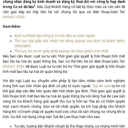
chứng nhận đăng ký kinh doanh và đăng ký thuế đối với công ty hợp danh
trong Cơ sở dữ liệu
”
. Nếu Quý khách hàng có bất kỳ thắc mắc và các vấn đề
cần giải đáp xin hãy liên hệ với chúng tôi qua số điện thoại/zalo Tel:
094.821.0550
Xem thêm:
dịch vụ thành lập công ty có vốn đầu tư nước ngoài
Thủ tục cấp giấy xác nhận nội dung quảng cáo dịch vụ khám bệnh,
chữa bệnh
Thủ tục, hồ sơ xin giấy phép quảng cáo thực phẩm mới nhất
Nếu bạn cần được Luật sư tư vấn Thời gian giải quyết ly hôn thuận tình mất
bao lâu tại toà án quận Đống Đa, bạn có thể liên hệ số điện thoại/zalo Tel:
094.821.0550
để được Luật sư tư vấn hỗ trợ Thời gian giải quyết ly hôn thuận
tình mất bao lâu tại toà án quận Đống Đa
Với đội ngũ Luật sư, chuyên viên pháp lý tận tâm; nhiều năm kinh nghiệm
trong lĩnh vực hôn nhân gia đình có yếu tố nước ngoài.
Tuệ An Law
tự tin có
thể giải đáp vấn đền liên quan đến hôn nhân gia đình, Thời gian giải quyết ly
hôn thuận tình mất bao lâu tại toà án quận Đống Đa nói riêng Tuệ An Law sẵn
sàng hỗ trợ khách hàng giải quyết thủ tục ly hôn tại Tòa án có thẩm quyền
một cách nhanh chóng. Bảo vệ tốt nhất quyền; lợi ích hợp pháp cho khách
hàng khi có tranh chấp về quyền nuôi con; chia tài sản chung; nợ chung khi ly
hôn. Cụ thể, nội dung công việc Tuệ An Law thực hiện như sau:
Tư vấn, hướng dẫn khách chuẩn bị; thu thập chứng cứ chứng minh liên