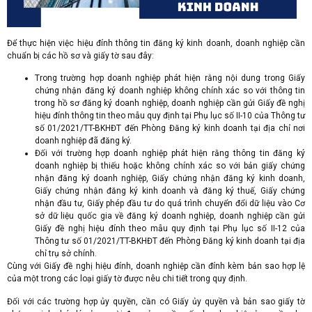
Để thực hiện việc hiệu đính thông tin đăng ký kinh doanh, doanh nghiệp cần
chuẩn bị các hồ sơ và giấy tờ sau đây:
Trong trường hợp doanh nghiệp phát hiện rằng nội dung trong Giấy
chứng nhận đăng ký doanh nghiệp không chính xác so với thông tin
trong hồ sơ đăng ký doanh nghiệp, doanh nghiệp cần gửi Giấy đề nghị
hiệu đính thông tin theo mẫu quy định tại Phụ lục số II-10 của Thông tư
số 01/2021/TT-BKHĐT đến Phòng Đăng ký kinh doanh tại địa chỉ nơi
doanh nghiệp đã đăng ký.
Đối với trường hợp doanh nghiệp phát hiện rằng thông tin đăng ký
doanh nghiệp bị thiếu hoặc không chính xác so với bản giấy chứng
nhận đăng ký doanh nghiệp, Giấy chứng nhận đăng ký kinh doanh,
Giấy chứng nhận đăng ký kinh doanh và đăng ký thuế, Giấy chứng
nhận đầu tư, Giấy phép đầu tư do quá trình chuyển đổi dữ liệu vào Cơ
sở dữ liệu quốc gia về đăng ký doanh nghiệp, doanh nghiệp cần gửi
Giấy đề nghị hiệu đính theo mẫu quy định tại Phụ lục số II-12 của
Thông tư số 01/2021/TT-BKHĐT đến Phòng Đăng ký kinh doanh tại địa
chỉ trụ sở chính.
Cùng với Giấy đề nghị hiệu đính, doanh nghiệp cần đính kèm bản sao hợp lệ
của một trong các loại giấy tờ được nêu chi tiết trong quy định.
Đối với các trường hợp ủy quyền, cần có Giấy ủy quyền và bản sao giấy tờ