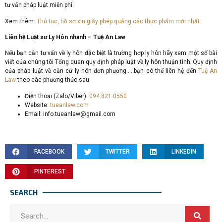
tư vấn pháp luật miễn phí.
Xem thêm:
Thủ tục, hồ sơ xin giấy phép quảng cáo thực phẩm mới nhất
Liên hệ Luật sư Ly Hôn nhanh – Tuệ An Law
Nếu bạn cần tư vấn về ly hôn đặc biệt là trường hợp ly hôn hãy xem một số bài
viết của chúng tôi Tổng quan quy định pháp luật về ly hôn thuận tình; Quy định
của pháp luật về căn cứ ly hôn đơn phương…..bạn có thể liên hệ đến
Tuệ An
Law
theo các phương thức sau
Điện thoại (Zalo/Viber):
094.821.0550
Website:
tueanlaw.com
Email:
info.tueanlaw@gmail.com
FACEBOOK
TWITTER
LINKEDIN
PINTEREST
SEARCH