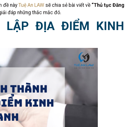
n đề này
Tuệ An LAW
sẽ chia sẻ bài viết về
“Thủ tục Đăng
giải đáp những thắc mắc đó.
 LẬP ĐỊA ĐIỂM KINH