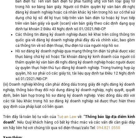
bản điện tử. Tên văn bản điện tử phải tương ứng với tên loại giấy tờ
trong hồ sơ bằng bản giấy. Người có thẩm quyền ký văn bản đề nghị
đăng ký doanh nghiệp hoặc cá nhân khác ký tên trong hồ sơ có thể sử
dụng chữ ký số để ký trực tiếp trên văn bản điện tử hoặc ký trực tiếp
trên văn bản giấy và quét (scan) văn bản giấy theo các định dạng quy
định tại khoản 2 Điều 43 Nghị định số 01/2021/NĐ-CP.
Các thông tin đăng ký doanh nghiệp được kê khai trên cổng thông tin
quốc gia về đăng ký doanh nghiệp phải đầy đủ và chính xác, bao gồm
cả thông tin về số điện thoại, thư điện tử của người nộp hồ sơ.
Hồ sơ đăng ký doanh nghiệp qua mạng thông tin điện tử phải được xác
thực bằng chữ ký số hoặc Tài khoản đăng ký kinh doanh của người có
thẩm quyền ký văn bản đề nghị đăng ký doanh nghiệp hoặc người được
ủy quyền thực hiện thủ tục đăng ký doanh nghiệp. Trong trường hợp ủy
quyền, hồ sơ phải có các giấy tờ, tài liệu quy định tại Điều 12 Nghị định
số 01/2021/NĐ-CP.
(iii) Doanh nghiệp không cần phải đóng dấu trong giấy đề nghị đăng ký doanh
nghiệp, thông báo thay đổi nội dung đăng ký doanh nghiệp, nghị quyết, quyết
định, biên bản họp trong hồ sơ đăng ký doanh nghiệp. Việc đóng dấu đối với
các tài liệu khác trong hồ sơ đăng ký doanh nghiệp sẽ được thực hiện theo
quy định của pháp luật có liên quan.
Trên đây là toàn bộ tư vấn của
Tuệ an Law
về: “
Thông báo lập địa điểm kinh
doanh
”
. Nếu Quý khách hàng có bất kỳ thắc mắc và các vấn đề cần giải đáp
xin hãy liên hệ với chúng tôi qua số điện thoại/zalo Tel:
094.821.0550
Xem thêm: