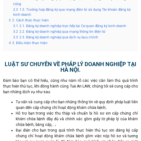
cộng
2.3
1.3. Trường hợp đăng ký qua mạng điện tử sử dụng Tài khoản đăng ký
kinh doanh
3
2. Cách thức thực hiện
3.1
2.1. Đăng ký doanh nghiệp trực tiếp tại Cơ quan đăng ký kinh doanh
3.2
2.2. Đăng ký doanh nghiệp qua mạng thông tin điện tử
3.3
2.3. Đăng ký doanh nghiệp qua dịch vụ bưu chính
4
3. Điều kiện thực hiện
LUẬT SƯ CHUYÊN VỀ PHÁP LÝ DOANH NGHIỆP TẠI
HÀ NỘI.
Đảm bảo bạn có thể hiểu, cũng như nắm rõ các việc cần làm thủ quá trình
thực hiện thủ tục, khi đồng hành cùng Tuệ An LAW, chúng tôi sẽ cung cấp cho
bạn những dịch vụ như sau:
Tư vấn và cung cấp cho bạn những thông tin về quy định pháp luật liên
quan đến cấp chứng chỉ hoạt động khám chữa bệnh;
Hỗ trợ bạn trong việc thu thập và chuẩn bị hồ sơ xin cấp chứng chỉ
khám chữa bệnh đầy đủ và chính xác gồm giấy tờ pháp lý của khám
chữa bệnh, bằng cấp,…;
Đại diện cho bạn trong quá trình thực hiện thủ tục xin đăng ký cấp
chứng chỉ hoạt động khám chữa bệnh gồm việc nộp hồ sơ và tương