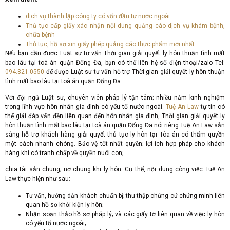
dịch vụ thành lập công ty có vốn đầu tư nước ngoài
Thủ tục cấp giấy xác nhận nội dung quảng cáo dịch vụ khám bệnh,
chữa bệnh
Thủ tục, hồ sơ xin giấy phép quảng cáo thực phẩm mới nhất
Nếu bạn cần được Luật sư tư vấn Thời gian giải quyết ly hôn thuận tình mất
bao lâu tại toà án quận Đống Đa, bạn có thể liên hệ số điện thoại/zalo Tel:
094.821.0550
để được Luật sư tư vấn hỗ trợ Thời gian giải quyết ly hôn thuận
tình mất bao lâu tại toà án quận Đống Đa
Với đội ngũ Luật sư, chuyên viên pháp lý tận tâm; nhiều năm kinh nghiệm
trong lĩnh vực hôn nhân gia đình có yếu tố nước ngoài.
Tuệ An Law
tự tin có
thể giải đáp vấn đền liên quan đến hôn nhân gia đình, Thời gian giải quyết ly
hôn thuận tình mất bao lâu tại toà án quận Đống Đa nói riêng Tuệ An Law sẵn
sàng hỗ trợ khách hàng giải quyết thủ tục ly hôn tại Tòa án có thẩm quyền
một cách nhanh chóng. Bảo vệ tốt nhất quyền; lợi ích hợp pháp cho khách
hàng khi có tranh chấp về quyền nuôi con;
chia tài sản chung; nợ chung khi ly hôn. Cụ thể, nội dung công việc Tuệ An
Law thực hiện như sau:
Tư vấn, hướng dẫn khách chuẩn bị; thu thập chứng cứ chứng minh liên
quan hồ sơ khởi kiện ly hôn;
Nhận soạn thảo hồ sơ pháp lý; và các giấy tờ liên quan về việc ly hôn
có yếu tố nước ngoài;