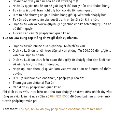
Soạn thảo đơn yêu cầu Toà án xét xử vắng mặt.
Nhận ủy quyền nộp hồ sơ để giải quyết thủ tục ly hôn cho khách hàng;
Tư vấn giải quyết tranh chấp ly hôn có yếu tố nước ngoài;
Đưa ra các phương án giúp khách hàng giải quyết tranh chấp ly hôn;
Tư vấn các phương án giải quyết tranh chấp tài sản khi ly hôn;
Luật sư tư vấn và bảo vệ quyền lợi hợp pháp cho khách hàng tại Tòa án
có thẩm quyền.
Tư vấn các vấn đề pháp lý liên quan khác.
Tuệ An Law cung cấp thông tin về giá dịch vụ như sau:
Luật sư tư vấn online qua điện thoại: Miễn phí tư vấn.
Dịch vụ Luật sư tư vấn trực tiếp tại văn phòng: Từ 500.000 đồng/giờ tư
vấn của Luật sư chính.
Dịch vụ Luật sư thực hiện soạn thảo giấy tờ pháp lý như đơn khởi kiện
về việc ly hôn; thu thập chứng cư;…
Nhận đại diện theo uỷ quyền làm việc với cơ quan nhà nước có thẩm
quyền;
Cử Luật sư thực hiện các thủ tục pháp lý tại Toà án;
Tham gia bào chữa tại Toà án
Các dịch vụ pháp lý liên quan khác.
Phí dịch vụ tư vấn; thực hiện các thủ tục pháp lý sẽ được điều chỉnh tùy vào
từng vụ việc. Liên hệ ngay đến số
094.821.0550
để được Luật sư chuyên môn
tư vấn pháp luật miễn phí.
Xem thêm:
Thủ tục, hồ sơ xin giấy phép quảng cáo thực phẩm mới nhất