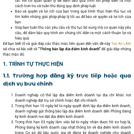
tác với cơ quan quản lý để đảm bảo quá trình xin phép diễn ra một
cách trơn tru và tuân thủ đúng quy định pháp luật.
Bảo vệ quyền và lợi ích của bạn trong quá trình thực hiện thủ tục và
tìm kiếm những giải pháp pháp lý tối ưu để bảo vệ quyền và lợi ích của
bạn.
Giúp bạn tuân thủ các yêu cầu và thủ tục bổ sung mà cơ quan này yêu
cầu, để đảm bảo quy trình xin chứng chỉ diễn ra một cách thuận lợi và
hiệu quả.
Để bạn biết rõ và giải đáp các thắc mắc liên quan đến vấn đề này
Tuệ An LAW
sẽ chia sẻ bài viết về
“Thông báo lập địa điểm kinh doanh”
để giải đáp những
thắc mắc đó.
1. TRÌNH TỰ THỰC HIỆN
1.1. Trường hợp đăng ký trực tiếp hoặc qua
dịch vụ bưu chính
Doanh nghiệp có thể lập địa điểm kinh doanh tại địa chỉ khác nơi
doanh nghiệp đặt trụ sở chính hoặc đặt chi nhánh.
Trong thời hạn 10 ngày kể từ ngày quyết định lập địa điểm kinh doanh,
doanh nghiệp gửi thông báo lập địa điểm kinh doanh đến Phòng Đăng
ký kinh doanh nơi đặt địa điểm kinh doanh.
Trong thời hạn 03 ngày làm việc kể từ ngày nhận được hồ sơ hợp lệ,
Phòng Đăng ký kinh doanh cập nhật thông tin về địa điểm kinh doanh
trong Cơ sở dữ liệu quốc gia về đăng ký doanh nghiệp cho doanh