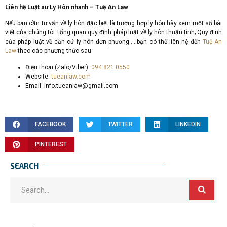
Liên hệ Luật sư Ly Hôn nhanh – Tuệ An Law
Nếu bạn cần tư vấn về ly hôn đặc biệt là trường hợp ly hôn hãy xem một số bài
viết của chúng tôi Tổng quan quy định pháp luật về ly hôn thuận tình; Quy định
của pháp luật về căn cứ ly hôn đơn phương…..bạn có thể liên hệ đến
Tuệ An
Law
theo các phương thức sau
Điện thoại (Zalo/Viber):
094.821.0550
Website:
tueanlaw.com
Email:
info.tueanlaw@gmail.com
FACEBOOK
TWITTER
LINKEDIN
PINTEREST
SEARCH