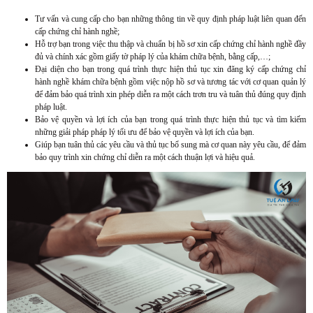
Tư vấn và cung cấp cho bạn những thông tin về quy định pháp luật liên quan đến
cấp chứng chỉ hành nghề;
Hỗ trợ bạn trong việc thu thập và chuẩn bị hồ sơ xin cấp chứng chỉ hành nghề đầy
đủ và chính xác gồm giấy tờ pháp lý của khám chữa bệnh, bằng cấp,…;
Đại diện cho bạn trong quá trình thực hiện thủ tục xin đăng ký cấp chứng chỉ
hành nghề khám chữa bệnh gồm việc nộp hồ sơ và tương tác với cơ quan quản lý
để đảm bảo quá trình xin phép diễn ra một cách trơn tru và tuân thủ đúng quy định
pháp luật.
Bảo vệ quyền và lợi ích của bạn trong quá trình thực hiện thủ tục và tìm kiếm
những giải pháp pháp lý tối ưu để bảo vệ quyền và lợi ích của bạn.
Giúp bạn tuân thủ các yêu cầu và thủ tục bổ sung mà cơ quan này yêu cầu, để đảm
bảo quy trình xin chứng chỉ diễn ra một cách thuận lợi và hiệu quả.