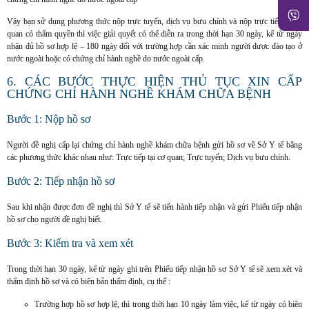
Vậy bạn sử dụng phương thức nộp trực tuyến, dịch vụ bưu chính và nộp trực tiếp tại cơ
quan có thẩm quyền thì việc giải quyết có thể diễn ra trong thời hạn 30 ngày, kể từ ngày
nhận đủ hồ sơ hợp lệ – 180 ngày đối với trường hợp cần xác minh người được đào tạo ở
nước ngoài hoặc có chứng chỉ hành nghề do nước ngoài cấp.
6. CÁC BƯỚC THỰC HIỆN THỦ TỤC XIN CẤP
CHỨNG CHỈ HÀNH NGHỀ KHÁM CHỮA BỆNH
Bước 1: Nộp hồ sơ
Người đề nghị cấp lại chứng chỉ hành nghề khám chữa bệnh gửi hồ sơ về Sở Y tế bằng
các phương thức khác nhau như: Trực tiếp tại cơ quan; Trực tuyến; Dịch vụ bưu chính.
Bước 2: Tiếp nhận hồ sơ
Sau khi nhận được đơn đề nghị thì Sở Y tế sẽ tiến hành tiếp nhận và gửi Phiếu tiếp nhận
hồ sơ cho người đề nghị biết.
Bước 3: Kiểm tra và xem xét
Trong thời hạn 30 ngày, kể từ ngày ghi trên Phiếu tiếp nhận hồ sơ Sở Y tế sẽ xem xét và
thẩm định hồ sơ và có biên bản thẩm định, cụ thể :
Trường hợp hồ sơ hợp lệ, thì trong thời hạn 10 ngày làm việc, kể từ ngày có biên