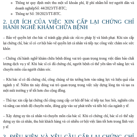
Thông tư quy định mức thu một số khoản phí, lệ phí nhằm hỗ trợ người dân và
doanh nghiệpSố: 44/2023/TT-BTC;
Thông tư Số: 59/2023/TT-BTC.
2. LỢI ÍCH CỦA VIỆC XIN CẤP LẠI CHỨNG CHỈ
HÀNH NGHỀ KHÁM CHỮA BỆNH
– Bảo vệ quyền lợi cho bác sĩ tránh gặp phải các rủi ro pháp lý và hình phạt. Khi xin cấp
lại chứng chỉ, bác sĩ có cơ hội bảo vệ quyền lợi cá nhân và tiếp tục công việc chăm sóc sức
khỏe.
– Chứng chỉ hành nghề khám chữa bệnh đóng vai trò quan trọng trong việc đảm bảo chất
lượng dịch vụ y tế. Khi bác sĩ có đủ chứng chỉ, người bệnh có thể yên tâm về năng lực và
chuyên môn của người chăm sóc.
– Khi bác sĩ có đủ chứng chỉ, công chúng sẽ tin tưởng hơn vào năng lực và hiệu quả của
ngành y tế. Niềm tin này đóng vai trò quan trọng trong việc xây dựng lòng tin và tạo ra
một môi trường y tế tốt hơn cho cộng đồng.
– Thủ tục xin cấp lại chứng chỉ cũng cung cấp cơ hội để bác sĩ tiếp tục học hỏi, nghiên cứu
và nâng cao trình độ chuyên môn, đóng góp vào sự phát triển và tiến bộ của ngành y tế.
– Xây dựng uy tín cá nhân và chuyên môn của bác sĩ. Khi có chứng chỉ, bác sĩ có thể xây
dựng uy tín cá nhân, thu hút khách hàng và có nhiều cơ hội việc làm tốt hơn trong lĩnh vực
y tế.
3. ĐIỀU KIỆN VÀ YÊU CẦU CẤP LẠI CHỨNG CHỈ