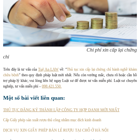
Chi phí xin cấp lại chứng
chỉ
Trên đây là tư vấn của
Tuệ An LAW
về: “
Thủ tục xin cấp lại chứng chỉ hành nghề khám
chữa bệnh
” theo quy định pháp luật mới nhất. Nếu còn vướng mắc, chưa rõ hoặc cần hồ
trợ pháp lý khác; vui lòng liên hệ ngay Luật sư để được tư vấn miễn phí. Luật sư chuyên
nghiệp, tư vấn miễn phí –
098.421.550.
Một số bài viết liên quan:
THỦ TỤC ĐĂNG KÝ THÀNH LẬP CÔNG TY HỢP DANH MỚI NHẤT
Cấp Giấy phép sản xuất rượu thủ công nhằm mục đích kinh doanh
DỊCH VỤ XIN GIẤY PHÉP BÁN LẺ RƯỢU TẠI CHỖ Ở HÀ NỘI