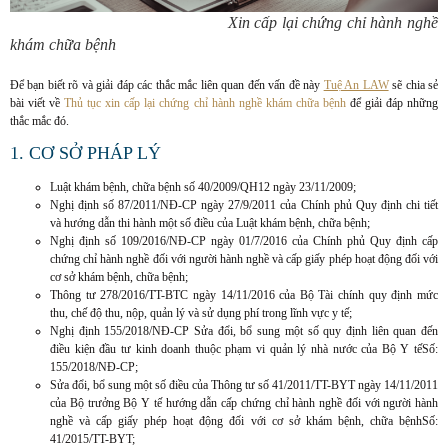
Xin cấp lại chứng chỉ hành nghề
khám chữa bệnh
Để bạn biết rõ và giải đáp các thắc mắc liên quan đến vấn đề này
Tuệ An LAW
sẽ chia sẻ
bài viết về
Thủ tục xin cấp lại chứng chỉ hành nghề khám chữa bệnh
để giải đáp những
thắc mắc đó.
1. CƠ SỞ PHÁP LÝ
Luật khám bệnh, chữa bệnh số 40/2009/QH12 ngày 23/11/2009;
Nghị định số 87/2011/NĐ-CP ngày 27/9/2011 của Chính phủ Quy định chi tiết
và hướng dẫn thi hành một số điều của Luật khám bệnh, chữa bệnh;
Nghị định số 109/2016/NĐ-CP ngày 01/7/2016 của Chính phủ Quy định cấp
chứng chỉ hành nghề đối với người hành nghề và cấp giấy phép hoạt động đối với
cơ sở khám bệnh, chữa bệnh;
Thông tư 278/2016/TT-BTC ngày 14/11/2016 của Bộ Tài chính quy định mức
thu, chế độ thu, nộp, quản lý và sử dụng phí trong lĩnh vực y tế;
Nghị định 155/2018/NĐ-CP Sửa đổi, bổ sung một số quy định liên quan đến
điều kiện đầu tư kinh doanh thuộc phạm vi quản lý nhà nước của Bộ Y tếSố:
155/2018/NĐ-CP;
Sửa đổi, bổ sung một số điều của Thông tư số 41/2011/TT-BYT ngày 14/11/2011
của Bộ trưởng Bộ Y tế hướng dẫn cấp chứng chỉ hành nghề đối với người hành
nghề và cấp giấy phép hoạt động đối với cơ sở khám bệnh, chữa bệnhSố:
41/2015/TT-BYT;