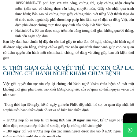
109/2016/NĐ-CP phù hợp với văn bằng, chứng chỉ, giấy chứng nhận chuyên
môn. (Bản sao có chứng thực văn bằng chuyên môn; Giấy xác nhận quá trình
thực hành; Bản sao có chứng thực giấy chứng nhận biết tiếng Việt thành thạo do
tổ chức nước ngoài cấp phải được hợp pháp hóa lãnh sự và dịch ra tiếng Việt, bản
dịch phải được chứng thực theo quy định của pháp luật Việt Nam;
Hai ảnh 04 x 06 cm được chụp trên nền trắng trong thời gian không quá 06 tháng,
tính đến ngày nộp đơn.
Bạn hãy đảm bảo chuẩn bị đầy đủ các loại giấy tờ như đơn đề nghị; chứng chỉ hành nghề
đã được cấp; văn bằng, chứng chỉ và giấy xác nhận quá trình thực hành giúp cho cơ quan
có thẩm quyền tiến hành một cách nhanh chóng, dễ dàng và cũng giúp bạn tiết kiệm thời
gian.
5. THỜI GIAN GIẢI QUYẾT THỦ TỤC XIN CẤP LẠI
CHỨNG CHỈ HÀNH NGHỀ KHÁM CHỮA BỆNH
Việc giải quyết thủ tục xin cấp lại chứng chỉ hành nghề khám chữa bệnh sẽ mất một
khoảng thời gian phụ thuộc vào khối lượng công việc của cơ quan có thẩm quyền và cụ thể
như sau:
-Trong thời hạn
30 ngày
, kể từ ngày ghi trên Phiếu tiếp nhận hồ sơ, cơ quan tiếp nhận hồ
sơ phải tiến hành thẩm định hồ sơ và có biên bản thẩm định.
→
– Trường hợp hồ sơ hợp lệ, thì trong thời hạn
10 ngày
làm việc, kể từ ngày có biên bản
thẩm định, cơ quan tiếp nhận hồ sơ cấp, cấp lại chứng chỉ hành nghề
–
180 ngày
đối với trường hợp cần xác minh người được đào tạo ở nước ngoài hoặc có
chứng chỉ hành nghề do nước ngoài cấp