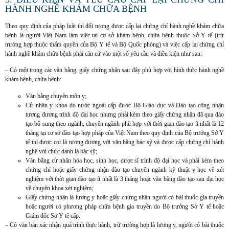
HÀNH NGHỀ KHÁM CHỮA BỆNH
Theo quy định của pháp luật thì đối tượng được cấp lại chứng chỉ hành nghề khám chữa
bệnh là người Việt Nam làm việc tại cơ sở khám bệnh, chữa bệnh thuộc Sở Y tế (trừ
trường hợp thuộc thẩm quyền của Bộ Y tế và Bộ Quốc phòng) và việc cấp lại chứng chỉ
hành nghề khám chữa bệnh phải căn cứ vào một số yêu cầu và điều kiện như sau:
– Có một trong các văn bằng, giấy chứng nhận sau đây phù hợp với hình thức hành nghề
khám bệnh, chữa bệnh:
Văn bằng chuyên môn y;
Cử nhân y khoa do nước ngoài cấp được Bộ Giáo dục và Đào tạo công nhận
tương đương trình độ đại học nhưng phải kèm theo giấy chứng nhận đã qua đào
tạo bổ sung theo ngành, chuyên ngành phù hợp với thời gian đào tạo ít nhất là 12
tháng tại cơ sở đào tạo hợp pháp của Việt Nam theo quy định của Bộ trưởng Sở Y
tế thì được coi là tương đương với văn bằng bác sỹ và được cấp chứng chỉ hành
nghề với chức danh là bác sỹ;
Văn bằng cử nhân hóa học, sinh học, dược sĩ trình độ đại học và phải kèm theo
chứng chỉ hoặc giấy chứng nhận đào tạo chuyên ngành kỹ thuật y học về xét
nghiệm với thời gian đào tạo ít nhất là 3 tháng hoặc văn bằng đào tạo sau đại học
về chuyên khoa xét nghiệm;
Giấy chứng nhận là lương y hoặc giấy chứng nhận người có bài thuốc gia truyền
hoặc người có phương pháp chữa bệnh gia truyền do Bộ trưởng Sở Y tế hoặc
Giám đốc Sở Y tế cấp.
– Có văn bản xác nhận quá trình thực hành, trừ trường hợp là lương y, người có bài thuốc