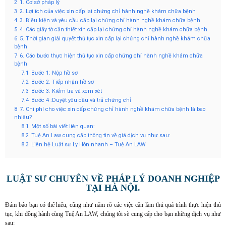
2
1. Cơ sở pháp lý
3
2. Lợi ích của việc xin cấp lại chứng chỉ hành nghề khám chữa bệnh
4
3. Điều kiện và yêu cầu cấp lại chứng chỉ hành nghề khám chữa bệnh
5
4. Các giấy tờ cần thiết xin cấp lại chứng chỉ hành nghề khám chữa bệnh
6
5. Thời gian giải quyết thủ tục xin cấp lại chứng chỉ hành nghề khám chữa
bệnh
7
6. Các bước thực hiện thủ tục xin cấp chứng chỉ hành nghề khám chữa
bệnh
7.1
Bước 1: Nộp hồ sơ
7.2
Bước 2: Tiếp nhận hồ sơ
7.3
Bước 3: Kiểm tra và xem xét
7.4
Bước 4 :Duyệt yêu cầu và trả chứng chỉ
8
7. Chi phí cho việc xin cấp chứng chỉ hành nghề khám chữa bệnh là bao
nhiêu?
8.1
Một số bài viết liên quan:
8.2
Tuệ An Law cung cấp thông tin về giá dịch vụ như sau:
8.3
Liên hệ Luật sư Ly Hôn nhanh – Tuệ An LAW
LUẬT SƯ CHUYÊN VỀ PHÁP LÝ DOANH NGHIỆP
TẠI HÀ NỘI.
Đảm bảo bạn có thể hiểu, cũng như nắm rõ các việc cần làm thủ quá trình thực hiện thủ
tục, khi đồng hành cùng Tuệ An LAW, chúng tôi sẽ cung cấp cho bạn những dịch vụ như
sau: