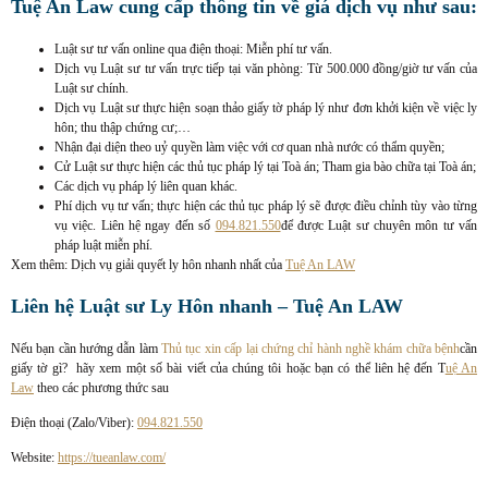
Tuệ An Law cung cấp thông tin về giá dịch vụ như sau:
Luật sư tư vấn online qua điện thoại: Miễn phí tư vấn.
Dịch vụ Luật sư tư vấn trực tiếp tại văn phòng: Từ 500.000 đồng/giờ tư vấn của
Luật sư chính.
Dịch vụ Luật sư thực hiện soạn thảo giấy tờ pháp lý như đơn khởi kiện về việc ly
hôn; thu thập chứng cư;…
Nhận đại diện theo uỷ quyền làm việc với cơ quan nhà nước có thẩm quyền;
Cử Luật sư thực hiện các thủ tục pháp lý tại Toà án; Tham gia bào chữa tại Toà án;
Các dịch vụ pháp lý liên quan khác.
Phí dịch vụ tư vấn; thực hiện các thủ tục pháp lý sẽ được điều chỉnh tùy vào từng
vụ việc. Liên hệ ngay đến số
094.821.550
để được Luật sư chuyên môn tư vấn
pháp luật miễn phí.
Xem thêm: Dịch vụ giải quyết ly hôn nhanh nhất của
Tuệ An LAW
Liên hệ Luật sư Ly Hôn nhanh – Tuệ An LAW
Nếu bạn cần hướng dẫn làm
Thủ tục xin cấp lại chứng chỉ hành nghề khám chữa bệnh
cần
giấy tờ gì? hãy xem một số bài viết của chúng tôi hoặc bạn có thể liên hệ đến T
uệ An
Law
theo các phương thức sau
Điện thoại (Zalo/Viber):
094.821.550
Website:
https://tueanlaw.com/