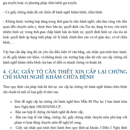
gia truyền hoặc có phương pháp chữa bệnh gia truyền.
– Có giấy chứng nhận đủ sức khỏe để hành nghề khám bệnh, chữa bệnh.
– Không thuộc trường hợp đang trong thời gian bị cấm hành nghề, cấm làm công việc liên
quan đến chuyên môn y, dược theo bản án, quyết định của Tòa án; đang bị truy cứu trách
nhiệm hình sự; trong thời gian chấp hành bản án hình sự, quyết định hình sự của tòa án
hoặc quyết định áp dụng biện pháp xử lý hành chính đưa vào cơ sở giáo dục, cơ sở chữa
bệnh; …
Vậy bạn cần đáp ứng đủ các yêu cầu điều kiện về văn bằng, xác nhận quá trình thực hành,
có đủ giấy khám sức khỏe, và không thuộc các trường hợp cấm thì việc xin cấp chứng chỉ
hành nghề khám chữa bệnh của bạn sẽ diễn ra nhanh chóng và thuận lợi.
4. CÁC GIẤY TỜ CẦN THIẾT XIN CẤP LẠI CHỨNG
CHỈ HÀNH NGHỀ KHÁM CHỮA BỆNH
Theo quy định của pháp luật thì thủ tục xin cấp lại chứng chỉ hành nghề khám chữa bệnh
cần chuẩn bị một số loại giấy tờ như sau:
Đơn đề nghị cấp lại chứng chỉ hành nghề theo Mẫu 08 Phụ lục I ban hành kèm
theo Nghị định 109/2016/NĐ-CP;
Bản sao hợp lệ chứng chỉ hành nghề đã được cấp;
Bản sao hợp lệ văn bằng, chứng chỉ, giấy chứng nhận chuyên môn phù hợp với
phạm vi hoạt động chuyên môn đề nghị bổ sung;
Giấy xác nhận quá trình thực hành theo quy định tại khoản 3 Điều 5 Nghị định