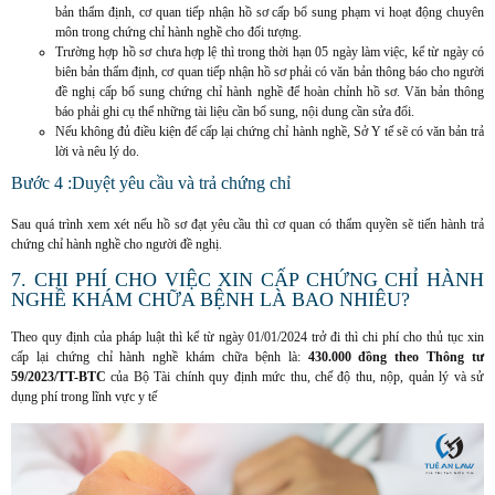
bản thẩm định, cơ quan tiếp nhận hồ sơ cấp bổ sung phạm vi hoạt động chuyên
môn trong chứng chỉ hành nghề cho đối tượng.
Trường hợp hồ sơ chưa hợp lệ thì trong thời hạn 05 ngày làm việc, kể từ ngày có
biên bản thẩm định, cơ quan tiếp nhận hồ sơ phải có văn bản thông báo cho người
đề nghị cấp bổ sung chứng chỉ hành nghề để hoàn chỉnh hồ sơ. Văn bản thông
báo phải ghi cụ thể những tài liệu cần bổ sung, nội dung cần sửa đổi.
Nếu không đủ điều kiện để cấp lại chứng chỉ hành nghề, Sở Y tế sẽ có văn bản trả
lời và nêu lý do.
Bước 4 :Duyệt yêu cầu và trả chứng chỉ
Sau quá trình xem xét nếu hồ sơ đạt yêu cầu thì cơ quan có thẩm quyền sẽ tiến hành trả
chứng chỉ hành nghề cho người đề nghị.
7. CHI PHÍ CHO VIỆC XIN CẤP CHỨNG CHỈ HÀNH
NGHỀ KHÁM CHỮA BỆNH LÀ BAO NHIÊU?
Theo quy định của pháp luật thì kể từ ngày 01/01/2024 trở đi thì chi phí cho thủ tục xin
cấp lại chứng chỉ hành nghề khám chữa bệnh là:
430.000 đồng theo Thông tư
59/2023/TT-BTC
của Bộ Tài chính quy định mức thu, chế độ thu, nộp, quản lý và sử
dụng phí trong lĩnh vực y tế