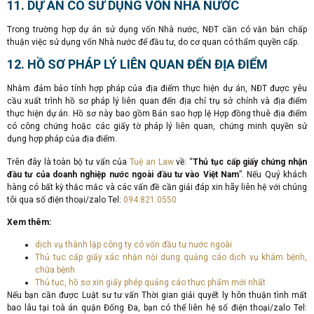
11. DỰ ÁN CÓ SỬ DỤNG VỐN NHÀ NƯỚC
Trong trường hợp dự án sử dụng vốn Nhà nước, NĐT cần có văn bản chấp
thuận việc sử dụng vốn Nhà nước để đầu tư, do cơ quan có thẩm quyền cấp.
12. HỒ SƠ PHÁP LÝ LIÊN QUAN ĐẾN ĐỊA ĐIỂM
Nhằm đảm bảo tính hợp pháp của địa điểm thực hiện dự án, NĐT được yêu
cầu xuất trình hồ sơ pháp lý liên quan đến địa chỉ trụ sở chính và địa điểm
thực hiện dự án. Hồ sơ này bao gồm Bản sao hợp lệ Hợp đồng thuê địa điểm
có công chứng hoặc các giấy tờ pháp lý liên quan, chứng minh quyền sử
dụng hợp pháp của địa điểm.
Trên đây là toàn bộ tư vấn của
Tuệ an Law
về: “
Thủ tục cấp giấy chứng nhận
đầu tư của doanh nghiệp nước ngoài đầu tư vào Việt Nam
”. Nếu Quý khách
hàng có bất kỳ thắc mắc và các vấn đề cần giải đáp xin hãy liên hệ với chúng
tôi qua số điện thoại/zalo Tel:
094.821.0550
Xem thêm:
dịch vụ thành lập công ty có vốn đầu tư nước ngoài
Thủ tục cấp giấy xác nhận nội dung quảng cáo dịch vụ khám bệnh,
chữa bệnh
Thủ tục, hồ sơ xin giấy phép quảng cáo thực phẩm mới nhất
Nếu bạn cần được Luật sư tư vấn Thời gian giải quyết ly hôn thuận tình mất
bao lâu tại toà án quận Đống Đa, bạn có thể liên hệ số điện thoại/zalo Tel: