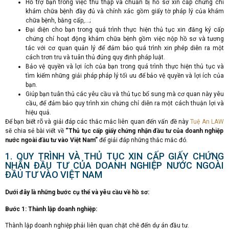
Hỗ trợ bạn trong việc thu thập và chuẩn bị hồ sơ xin cấp chứng chỉ
khám chữa bệnh đầy đủ và chính xác gồm giấy tờ pháp lý của khám
chữa bệnh, bằng cấp,…;
Đại diện cho bạn trong quá trình thực hiện thủ tục xin đăng ký cấp
chứng chỉ hoạt động khám chữa bệnh gồm việc nộp hồ sơ và tương
tác với cơ quan quản lý để đảm bảo quá trình xin phép diễn ra một
cách trơn tru và tuân thủ đúng quy định pháp luật.
Bảo vệ quyền và lợi ích của bạn trong quá trình thực hiện thủ tục và
tìm kiếm những giải pháp pháp lý tối ưu để bảo vệ quyền và lợi ích của
bạn.
Giúp bạn tuân thủ các yêu cầu và thủ tục bổ sung mà cơ quan này yêu
cầu, để đảm bảo quy trình xin chứng chỉ diễn ra một cách thuận lợi và
hiệu quả.
Để bạn biết rõ và giải đáp các thắc mắc liên quan đến vấn đề này
Tuệ An LAW
sẽ chia sẻ bài viết về
“Thủ tục cấp giấy chứng nhận đầu tư của doanh nghiệp
nước ngoài đầu tư vào Việt Nam”
để giải đáp những thắc mắc đó.
1. QUY TRÌNH VÀ THỦ TỤC XIN CẤP GIẤY CHỨNG
NHẬN ĐẦU TƯ CỦA DOANH NGHIỆP NƯỚC NGOÀI
ĐẦU TƯ VÀO VIỆT NAM
Dưới đây là những bước cụ thể và yêu cầu về hồ sơ:
Bước 1: Thành lập doanh nghiệp:
Thành lập doanh nghiệp phải liên quan chặt chẽ đến dự án đầu tư.