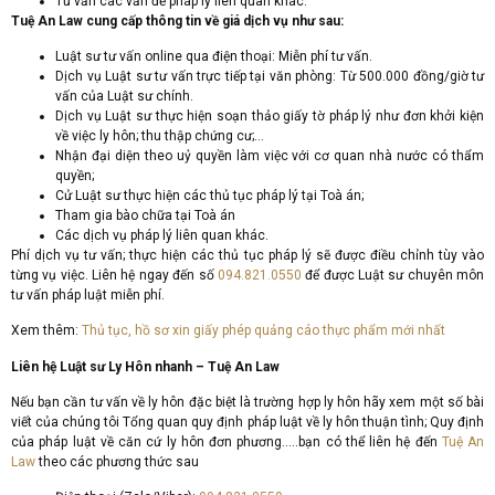
Tư vấn các vấn đề pháp lý liên quan khác.
Tuệ An Law cung cấp thông tin về giá dịch vụ như sau:
Luật sư tư vấn online qua điện thoại: Miễn phí tư vấn.
Dịch vụ Luật sư tư vấn trực tiếp tại văn phòng: Từ 500.000 đồng/giờ tư
vấn của Luật sư chính.
Dịch vụ Luật sư thực hiện soạn thảo giấy tờ pháp lý như đơn khởi kiện
về việc ly hôn; thu thập chứng cư;…
Nhận đại diện theo uỷ quyền làm việc với cơ quan nhà nước có thẩm
quyền;
Cử Luật sư thực hiện các thủ tục pháp lý tại Toà án;
Tham gia bào chữa tại Toà án
Các dịch vụ pháp lý liên quan khác.
Phí dịch vụ tư vấn; thực hiện các thủ tục pháp lý sẽ được điều chỉnh tùy vào
từng vụ việc. Liên hệ ngay đến số
094.821.0550
để được Luật sư chuyên môn
tư vấn pháp luật miễn phí.
Xem thêm:
Thủ tục, hồ sơ xin giấy phép quảng cáo thực phẩm mới nhất
Liên hệ Luật sư Ly Hôn nhanh – Tuệ An Law
Nếu bạn cần tư vấn về ly hôn đặc biệt là trường hợp ly hôn hãy xem một số bài
viết của chúng tôi Tổng quan quy định pháp luật về ly hôn thuận tình; Quy định
của pháp luật về căn cứ ly hôn đơn phương…..bạn có thể liên hệ đến
Tuệ An
Law
theo các phương thức sau