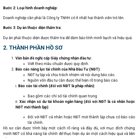
Bước 2: Loại hình doanh nghiệp:
Doanh nghiệp cần phải là Công ty TNHH có ít nhất hai thành viên trở lên.
Bước 3: Dự án thuộc diện thẩm tra:
Dự án phải thuộc diện được thẩm tra để đảm bảo tính minh bạch và hiệu quả.
2. THÀNH PHẦN HỒ SƠ
Văn bản đề nghị cấp Giấy chứng nhận đầu tư:
Viết theo mẫu chuẩn được quy định.
Báo cáo năng lực tài chính của Nhà Đầu Tư (NĐT):
NĐT tự lập và chịu trách nhiệm về nội dung báo cáo.
Nguồn vốn đầu tư cần được thể hiện rõ trong báo cáo.
i.
Báo cáo tài chính (đối với NĐT là pháp nhân):
Bao gồm các chỉ số tài chính quan trọng.
ii.
Xác nhận số dư tài khoản ngân hàng (đối với NĐT là cá nhân hoặc
NĐT mới thành lập):
Đối với NĐT cá nhân hoặc NĐT mới thành lập chưa có báo cáo
tài chính.
Hồ sơ cần được trình bày một cách rõ ràng và đầy đủ, với mục đích chứng
minh NĐT có khả năng tài chính để thực hiện dự án một cách hiệu quả và bền