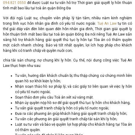
094.821.0550
để được Luật sư tư vấn hỗ trợ Thời gian giải quyết ly hôn thuận
tình mất bao lâu tại toà án quận Đống Đa
Với đội ngũ Luật sư, chuyên viên pháp lý tận tâm; nhiều năm kinh nghiệm
trong lĩnh vực hôn nhân gia đình có yếu tố nước ngoài.
Tuệ An Law
tự tin có
thể giải đáp vấn đền liên quan đến hôn nhân gia đình, Thời gian giải quyết ly
hôn thuận tình mất bao lâu tại toà án quận Đống Đa nói riêng Tuệ An Law sẵn
sàng hỗ trợ khách hàng giải quyết thủ tục ly hôn tại Tòa án có thẩm quyền
một cách nhanh chóng. Bảo vệ tốt nhất quyền; lợi ích hợp pháp cho khách
hàng khi có tranh chấp về quyền nuôi con;
chia tài sản chung; nợ chung khi ly hôn. Cụ thể, nội dung công việc Tuệ An
Law thực hiện như sau:
Tư vấn, hướng dẫn khách chuẩn bị; thu thập chứng cứ chứng minh liên
quan hồ sơ khởi kiện ly hôn;
Nhận soạn thảo hồ sơ pháp lý; và các giấy tờ liên quan về việc ly hôn
có yếu tố nước ngoài;
Soạn thảo đơn yêu cầu Toà án xét xử vắng mặt.
Nhận ủy quyền nộp hồ sơ để giải quyết thủ tục ly hôn cho khách hàng;
Tư vấn giải quyết tranh chấp ly hôn có yếu tố nước ngoài;
Đưa ra các phương án giúp khách hàng giải quyết tranh chấp ly hôn;
Tư vấn các phương án giải quyết tranh chấp tài sản khi ly hôn;
Luật sư tư vấn và bảo vệ quyền lợi hợp pháp cho khách hàng tại Tòa án
có thẩm quyền.