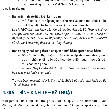
các cam kết quốc tế mà Việt Nam đã tham gia.
Điều kiện đầu tư:
Bản giải trình về điều kiện kinh doanh:
Mô tả cách thức đáp ứng các điều kiện về quốc tịch pháp nhân,
hình thức đầu tư, hành hóa và dịch vụ kinh doanh.
Lưu ý: NĐT cần tham khảo các văn bản hướng dẫn của Bộ Thương Mại và
các quy định của Chính Phủ, như Quyết định 10/2007/QĐ-BTM, Thông tư
09/2007/TT-BTM, Thông tư 05/2008/TT-BCT, Nghị định 23/2007/NĐ-CP
và các văn bản hướng dẫn của Bộ Công Thương.
Bản đăng ký nội dung thực hiện quyền xuất khẩu, quyền nhập khẩu:
Đối với dự án thực hiện quyền xuất nhập khẩu mà không kinh
doanh phân phối hoặc các hoạt động liên quan trực tiếp đến
mua bán hàng hóa.
Trong các bản đăng ký, Nhà đầu tư cần rõ danh mục mã số HS các hàng
hóa xuất, nhập khẩu, phân phối.
Tra cứu Danh mục mã số HS: tham khảo Biểu thuế xuất, nhập khẩu do Bộ
Tài Chính ban hành.
4. GIẢI TRÌNH KINH TẾ – KỸ THUẬT
Bao gồm các nội dung quan trọng như mục tiêu, quy mô, địa điểm đầu tư, vốn
đầu tư, tiến độ thực hiện dự án, nhu cầu sử dụng đất, giải pháp về công nghệ