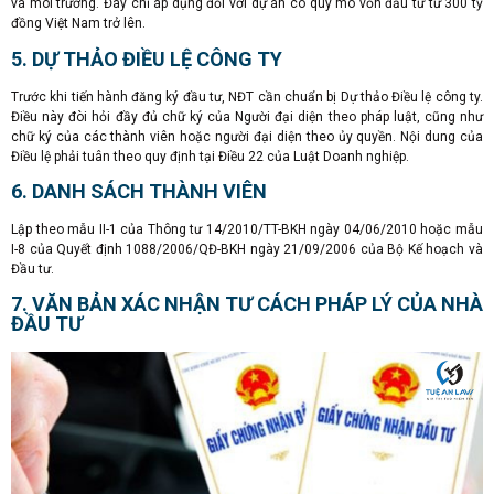
và môi trường. Đây chỉ áp dụng đối với dự án có quy mô vốn đầu tư từ 300 tỷ
đồng Việt Nam trở lên.
5. DỰ THẢO ĐIỀU LỆ CÔNG TY
Trước khi tiến hành đăng ký đầu tư, NĐT cần chuẩn bị Dự thảo Điều lệ công ty.
Điều này đòi hỏi đầy đủ chữ ký của Người đại diện theo pháp luật, cũng như
chữ ký của các thành viên hoặc người đại diện theo ủy quyền. Nội dung của
Điều lệ phải tuân theo quy định tại Điều 22 của Luật Doanh nghiệp.
6. DANH SÁCH THÀNH VIÊN
Lập theo mẫu II-1 của Thông tư 14/2010/TT-BKH ngày 04/06/2010 hoặc mẫu
I-8 của Quyết định 1088/2006/QĐ-BKH ngày 21/09/2006 của Bộ Kế hoạch và
Đầu tư.
7. VĂN BẢN XÁC NHẬN TƯ CÁCH PHÁP LÝ CỦA NHÀ
ĐẦU TƯ