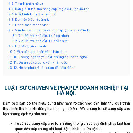
3
2. Thành phần hồ sơ
4
3. Bản giải trình khả năng đáp ứng điều kiện đầu tư
5
4. Giải trình kinh tế – kỹ thuật
6
5. Dự thảo Điều lệ công ty
7
6. Danh sách thành viên
8
7. Văn bản xác nhận tư cách pháp lý của Nhà đầu tư
8.1
7.1. Đối với Nhà đầu tư là cá nhân
8.2
7.2. Đối với Nhà đầu tư là tổ chức
9
8. Hợp đồng liên doanh
10
9. Văn bản xác nhận vốn pháp định
11
10. Trường hợp có yêu cầu chứng chỉ hành nghề
12
11. Dự án có sử dụng vốn Nhà nước
13
12. Hồ sơ pháp lý liên quan đến địa điểm
LUẬT SƯ CHUYÊN VỀ PHÁP LÝ DOANH NGHIỆP TẠI
HÀ NỘI.
Đảm bảo bạn có thể hiểu, cũng như nắm rõ các việc cần làm thủ quá trình
thực hiện thủ tục, khi đồng hành cùng Tuệ An LAW, chúng tôi sẽ cung cấp cho
bạn những dịch vụ như sau:
Tư vấn và cung cấp cho bạn những thông tin về quy định pháp luật liên
quan đến cấp chứng chỉ hoạt động khám chữa bệnh;