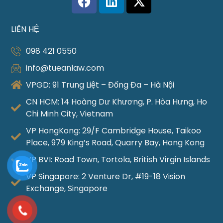
LIÊN HỆ
098 421 0550
info@tueanlaw.com
VPGD: 91 Trung Liệt – Đống Đa – Hà Nội
CN HCM: 14 Hoàng Dư Khương, P. Hòa Hưng, Ho
Chi Minh City, Vietnam
VP HongKong: 29/F Cambridge House, Taikoo
Place, 979 King’s Road, Quarry Bay, Hong Kong
VP BVI: Road Town, Tortola, British Virgin Islands
VP Singapore: 2 Venture Dr, #19-18 Vision
Exchange, Singapore