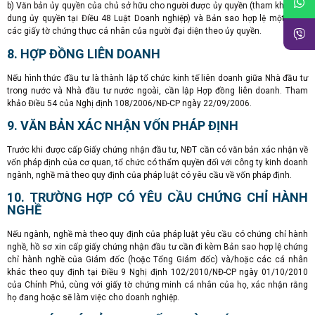
b) Văn bản ủy quyền của chủ sở hữu cho người được ủy quyền (tham khảo nội
dung ủy quyền tại Điều 48 Luật Doanh nghiệp) và Bản sao hợp lệ một trong
các giấy tờ chứng thực cá nhân của người đại diện theo ủy quyền.
8. HỢP ĐỒNG LIÊN DOANH
Nếu hình thức đầu tư là thành lập tổ chức kinh tế liên doanh giữa Nhà đầu tư
trong nước và Nhà đầu tư nước ngoài, cần lập Hợp đồng liên doanh. Tham
khảo Điều 54 của Nghị định 108/2006/NĐ-CP ngày 22/09/2006.
9. VĂN BẢN XÁC NHẬN VỐN PHÁP ĐỊNH
Trước khi được cấp Giấy chứng nhận đầu tư, NĐT cần có văn bản xác nhận về
vốn pháp định của cơ quan, tổ chức có thẩm quyền đối với công ty kinh doanh
ngành, nghề mà theo quy định của pháp luật có yêu cầu về vốn pháp định.
10. TRƯỜNG HỢP CÓ YÊU CẦU CHỨNG CHỈ HÀNH
NGHỀ
Nếu ngành, nghề mà theo quy định của pháp luật yêu cầu có chứng chỉ hành
nghề, hồ sơ xin cấp giấy chứng nhận đầu tư cần đi kèm Bản sao hợp lệ chứng
chỉ hành nghề của Giám đốc (hoặc Tổng Giám đốc) và/hoặc các cá nhân
khác theo quy định tại Điều 9 Nghị định 102/2010/NĐ-CP ngày 01/10/2010
của Chính Phủ, cùng với giấy tờ chứng minh cá nhân của họ, xác nhận rằng
họ đang hoặc sẽ làm việc cho doanh nghiệp.