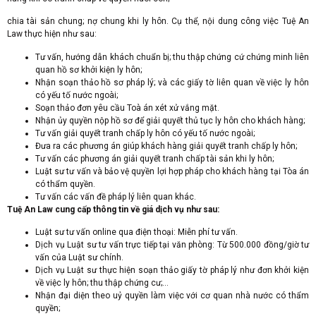
chia tài sản chung; nợ chung khi ly hôn. Cụ thể, nội dung công việc Tuệ An
Law thực hiện như sau:
Tư vấn, hướng dẫn khách chuẩn bị; thu thập chứng cứ chứng minh liên
quan hồ sơ khởi kiện ly
hôn;
Nhận soạn thảo hồ sơ pháp lý; và các giấy tờ liên quan về việc ly hôn
có yếu tố nước ngoài;
Soạn thảo đơn yêu cầu Toà án xét xử vắng mặt.
Nhận ủy quyền nộp hồ sơ để giải quyết thủ tục ly hôn cho khách hàng;
Tư vấn giải quyết tranh chấp ly hôn có yếu tố nước ngoài;
Đưa ra các phương án giúp khách hàng giải quyết tranh chấp ly hôn;
Tư vấn các phương án giải quyết tranh chấp tài sản khi ly hôn;
Luật sư tư vấn và bảo vệ quyền lợi hợp pháp cho khách hàng tại Tòa án
có thẩm quyền.
Tư vấn các vấn đề pháp lý liên quan khác.
Tuệ An Law cung cấp thông tin về giá dịch vụ như sau:
Luật sư tư vấn online qua điện thoại: Miễn phí tư vấn.
Dịch vụ Luật sư tư vấn trực tiếp tại văn phòng: Từ 500.000 đồng/giờ tư
vấn của Luật sư chính.
Dịch vụ Luật sư thực hiện soạn thảo giấy tờ pháp lý như đơn khởi kiện
về việc ly hôn; thu thập chứng cư;…
Nhận đại diện theo uỷ quyền làm việc với cơ quan nhà nước có thẩm
quyền;