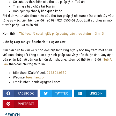
Cử Luật sư thực hiện các thủ tục pháp lý tại Toà án;
Tham gia bào chữa tại Toà án
Các dịch vụ pháp lý liên quan khác.
Phí dịch vụ tư vấn; thực hiện các thủ tục pháp lý sẽ được điều chỉnh tùy vào
từng vụ việc. Liên hệ ngay đến số 094.821.0550 để được Luật sư chuyên môn
tư vấn pháp luật miễn phí.
Xem thêm:
Thủ tục, hồ sơ xin giấy phép quảng cáo thực phẩm mới nhất
Liên hệ Luật sư Ly Hôn nhanh – Tuệ An Law
Nếu bạn cần tư vấn về ly hôn đặc biệt là trường hợp ly hôn hãy xem một số bài
viết của chúng tôi Tổng quan quy định pháp luật về ly hôn thuận tình; Quy định
của pháp luật về căn cứ ly hôn đơn phương…..bạn có thể liên hệ đến
Tuệ An
Law
theo các phương thức sau
Điện thoại (Zalo/Viber):
094.821.0550
Website:
tueanlaw.com
Email:
info.tueanlaw@gmail.com
FACEBOOK
TWITTER
LINKEDIN
PINTEREST
SEARCH