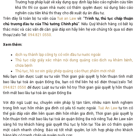
Trường hợp pháp luật về xây dựng quy định lập báo cáo nghiên cứu tiền
khả thi thì cơ quan nhà nước có thẩm quyền được sử dụng báo cáo
nghiên cứu tiền khả thi thay cho đề xuất dự án đầu tư;
Trên đây là toàn bộ tư vấn của
Tuệ an Law
về: “
Trình tự, thủ tục chấp thuận
chủ trương đầu tư của Thủ tướng Chính phủ
”. Nếu Quý khách hàng có bất kỳ
thắc mắc và các vấn đề cần giải đáp xin hãy liên hệ với chúng tôi qua số điện
thoại/zalo Tel:
094.821.0550
.
Xem thêm:
dịch vụ thành lập công ty có vốn đầu tư nước ngoài
Thủ tục cấp giấy xác nhận nội dung quảng cáo dịch vụ khám bệnh,
chữa bệnh
Thủ tục, hồ sơ xin giấy phép quảng cáo thực phẩm mới nhất
Nếu bạn cần được Luật sư tư vấn Thời gian giải quyết ly hôn thuận tình mất
bao lâu tại toà án quận Đống Đa, bạn có thể liên hệ số điện thoại/zalo Tel:
094.821.0550
để được Luật sư tư vấn hỗ trợ Thời gian giải quyết ly hôn thuận
tình mất bao lâu tại toà án quận Đống Đa
Với đội ngũ Luật sư, chuyên viên pháp lý tận tâm; nhiều năm kinh nghiệm
trong lĩnh vực hôn nhân gia đình có yếu tố nước ngoài.
Tuệ An Law
tự tin có
thể giải đáp vấn đền liên quan đến hôn nhân gia đình, Thời gian giải quyết ly
hôn thuận tình mất bao lâu tại toà án quận Đống Đa nói riêng Tuệ An Law sẵn
sàng hỗ trợ khách hàng giải quyết thủ tục ly hôn tại Tòa án có thẩm quyền
một cách nhanh chóng. Bảo vệ tốt nhất quyền; lợi ích hợp pháp cho khách
hàng khi có tranh chấp về quyền nuôi con;