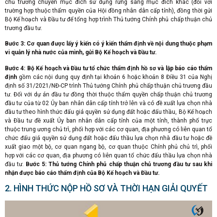
chủ trương chuyển mục đích sử dụng rừng sang mục đích khác (đối với
trường hợp thuộc thẩm quyền của Hội đồng nhân dân cấp tỉnh), đồng thời gửi
Bộ Kế hoạch và Đầu tư để tổng hợp trình Thủ tướng Chính phủ chấp thuận chủ
trương đầu tư.
Bước 3: Cơ quan được lấy ý kiến có ý kiến thẩm định về nội dung thuộc phạm
vi quản lý nhà nước của mình, gửi Bộ Kế hoạch và Đầu tư.
Bước 4: Bộ Kế hoạch và Đầu tư tổ chức thẩm định hồ sơ và lập báo cáo thẩm
định
gồm các nội dung quy định tại khoản 6 hoặc khoản 8 Điều 31 của Nghị
định số 31/2021/NĐ-CP trình Thủ tướng Chính phủ chấp thuận chủ trương đầu
tư. Đối với dự án đầu tư đồng thời thuộc thẩm quyền chấp thuận chủ trương
đầu tư của từ 02 Ủy ban nhân dân cấp tỉnh trở lên và có đề xuất lựa chọn nhà
đầu tư theo hình thức đấu giá quyền sử dụng đất hoặc đấu thầu, Bộ Kế hoạch
và Đầu tư đề xuất Ủy ban nhân dân cấp tỉnh của một tỉnh, thành phố trực
thuộc trung ương chủ trì, phối hợp với các cơ quan, địa phương có liên quan tổ
chức đấu giá quyền sử dụng đất hoặc đấu thầu lựa chọn nhà đầu tư hoặc đề
xuất giao một bộ, cơ quan ngang bộ, cơ quan thuộc Chính phủ chủ trì, phối
hợp với các cơ quan, địa phương có liên quan tổ chức đấu thầu lựa chọn nhà
đầu tư.
Bước 5: Thủ tướng Chính phủ chấp thuận chủ trương đầu tư sau khi
nhận được báo cáo thẩm định của Bộ Kế hoạch và Đầu tư.
2. HÌNH THỨC NỘP HỒ SƠ VÀ THỜI HẠN GIẢI QUYẾT