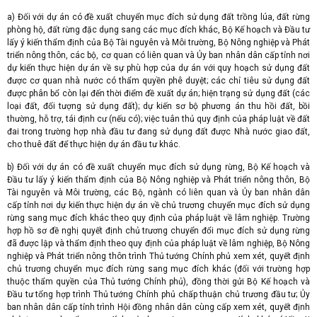
a) Đối với dự án có đề xuất chuyển mục đích sử dụng đất trồng lúa, đất rừng
phòng hộ, đất rừng đặc dụng sang các mục đích khác, Bộ Kế hoạch và Đầu tư
lấy ý kiến thẩm định của Bộ Tài nguyên và Môi trường, Bộ Nông nghiệp và Phát
triển nông thôn, các bộ, cơ quan có liên quan và Ủy ban nhân dân cấp tỉnh nơi
dự kiến thực hiện dự án về sự phù hợp của dự án với quy hoạch sử dụng đất
được cơ quan nhà nước có thẩm quyền phê duyệt; các chỉ tiêu sử dụng đất
được phân bổ còn lại đến thời điểm đề xuất dự án; hiện trạng sử dụng đất (các
loại đất, đối tượng sử dụng đất); dự kiến sơ bộ phương án thu hồi đất, bồi
thường, hỗ trợ, tái định cư (nếu có); việc tuân thủ quy định của pháp luật về đất
đai trong trường hợp nhà đầu tư đang sử dụng đất được Nhà nước giao đất,
cho thuê đất để thực hiện dự án đầu tư khác.
b) Đối với dự án có đề xuất chuyển mục đích sử dụng rừng, Bộ Kế hoạch và
Đầu tư lấy ý kiến thẩm định của Bộ Nông nghiệp và Phát triển nông thôn, Bộ
Tài nguyên và Môi trường, các Bộ, ngành có liên quan và Ủy ban nhân dân
cấp tỉnh nơi dự kiến thực hiện dự án về chủ trương chuyển mục đích sử dụng
rừng sang mục đích khác theo quy định của pháp luật về lâm nghiệp. Trường
hợp hồ sơ đề nghị quyết định chủ trương chuyển đổi mục đích sử dụng rừng
đã được lập và thẩm định theo quy định của pháp luật về lâm nghiệp, Bộ Nông
nghiệp và Phát triển nông thôn trình Thủ tướng Chính phủ xem xét, quyết định
chủ trương chuyển mục đích rừng sang mục đích khác (đối với trường hợp
thuộc thẩm quyền của Thủ tướng Chính phủ), đồng thời gửi Bộ Kế hoạch và
Đầu tư tổng hợp trình Thủ tướng Chính phủ chấp thuận chủ trương đầu tư; Ủy
ban nhân dân cấp tỉnh trình Hội đồng nhân dân cùng cấp xem xét, quyết định