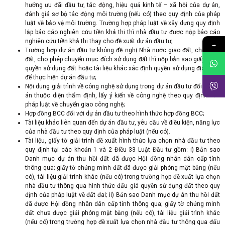
hưởng ưu đãi đầu tư, tác động, hiệu quả kinh tế – xã hội của dự án,
đánh giá sơ bộ tác động môi trường (nếu có) theo quy định của pháp
luật về bảo vệ môi trường. Trường hợp pháp luật về xây dựng quy định
lập báo cáo nghiên cứu tiền khả thi thì nhà đầu tư được nộp báo cáo
nghiên cứu tiền khả thi thay cho đề xuất dự án đầu tư;
→
Trường hợp dự án đầu tư không đề nghị Nhà nước giao đất, cho thuê
đất, cho phép chuyển mục đích sử dụng đất thì nộp bản sao giấy tờ về
quyền sử dụng đất hoặc tài liệu khác xác định quyền sử dụng địa điểm
để thực hiện dự án đầu tư;
Nội dung giải trình về công nghệ sử dụng trong dự án đầu tư đối với dự
án thuộc diện thẩm định, lấy ý kiến về công nghệ theo quy định của
pháp luật về chuyển giao công nghệ;
Hợp đồng BCC đối với dự án đầu tư theo hình thức hợp đồng BCC;
Tài liệu khác liên quan đến dự án đầu tư, yêu cầu về điều kiện, năng lực
của nhà đầu tư theo quy định của pháp luật (nếu có).
Tài liệu, giấy tờ giải trình đề xuất hình thức lựa chọn nhà đầu tư theo
quy định tại các khoản 1 và 2 Điều 33 Luật Đầu tư gồm: i) Bản sao
Danh mục dự án thu hồi đất đã được Hội đồng nhân dân cấp tỉnh
thông qua; giấy tờ chứng minh đất đã được giải phóng mặt bằng (nếu
có), tài liệu giải trình khác (nếu có) trong trường hợp đề xuất lựa chọn
nhà đầu tư thông qua hình thức đấu giá quyền sử dụng đất theo quy
định của pháp luật về đất đai; ii) Bản sao Danh mục dự án thu hồi đất
đã được Hội đồng nhân dân cấp tỉnh thông qua; giấy tờ chứng minh
đất chưa được giải phóng mặt bằng (nếu có), tài liệu giải trình khác
(nếu có) trong trường hợp đề xuất lựa chọn nhà đầu tư thông qua đấu