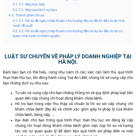
3.1
2.1. Nộp trực tiếp
3.2
2.2. Nộp qua dịch vụ bưu
4
3. Thành phần hồ sơ
4.1
3.1. Hồ sơ đề nghị chấp thuận chủ trương đầu tư đề án đầu tư do nhà
nước đề xuất
4.2
3.2. Hồ sơ đề nghị chấp thuận chủ trương đầu tư dự án đầu tư do cơ
quan nhà nước có thẩm quyền
LUẬT SƯ CHUYÊN VỀ PHÁP LÝ DOANH NGHIỆP TẠI
HÀ NỘI.
Đảm bảo bạn có thể hiểu, cũng như nắm rõ các việc cần làm thủ quá trình
thực hiện thủ tục, khi đồng hành cùng Tuệ An LAW, chúng tôi sẽ cung cấp cho
bạn những dịch vụ như sau:
Tư vấn và cung cấp cho bạn những thông tin về quy định pháp luật liên
quan đến cấp chứng chỉ hoạt động khám chữa bệnh;
Hỗ trợ bạn trong việc thu thập và chuẩn bị hồ sơ xin cấp chứng chỉ
khám chữa bệnh đầy đủ và chính xác gồm giấy tờ pháp lý của khám
chữa bệnh, bằng cấp,…;
Đại diện cho bạn trong quá trình thực hiện thủ tục xin đăng ký cấp
chứng chỉ hoạt động khám chữa bệnh gồm việc nộp hồ sơ và tương
tác với cơ quan quản lý để đảm bảo quá trình xin phép diễn ra một