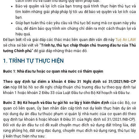
cách trơn tru và tuân thủ đúng quy định pháp luật.
Bảo vệ quyền và lợi ích của bạn trong quá trình thực hiện thủ tục và
tìm kiếm những giải pháp pháp lý tối ưu để bảo vệ quyền và lợi ích của
bạn.
Giúp bạn tuân thủ các yêu cầu và thủ tục bổ sung mà cơ quan này yêu
cầu, để đảm bảo quy trình xin chứng chỉ diễn ra một cách thuận lợi và
hiệu quả.
Để bạn biết rõ và giải đáp các thắc mắc liên quan đến vấn đề này
Tuệ An LAW
sẽ chia sẻ bài viết về
“
Trình tự, thủ tục chấp thuận chủ trương đầu tư của Thủ
tướng Chính phủ
” để giải đáp những thắc mắc đó.
1. TRÌNH TỰ THỰC HIỆN
Bước 1: Nhà đầu tư hoặc cơ quan nhà nước có thẩm quyền
Theo quy định tại điểm a khoản 4 Điều 31 Nghị định số 31/2021/NĐ-CP
cần
nộp 08 bộ hồ sơ đề nghị chấp thuận chủ trương đầu tư theo quy định tại
khoản 1 hoặc khoản 2 Điều 33 của Luật Đầu tư cho Bộ Kế hoạch và Đầu tư.
Bước 2: Bộ Kế hoạch và Đầu tư gửi hồ sơ lấy ý kiến thẩm định
của các Bộ, cơ
quan có liên quan, Ủy ban nhân dân cấp tỉnh nơi dự kiến thực hiện dự án về
nội dung dự án đầu tư thuộc phạm vi quản lý nhà nước của cơ quan đó theo
quy định tại khoản 6 hoặc khoản 8 Điều 31 của Nghị định số 31/2021/NĐ-CP).
Đối với dự án đầu tư có đề xuất chuyển mục đích sử dụng đất trồng lúa, đất
rừng phòng hộ, đất rừng đặc dụng, chuyển mục đích sử dụng rừng, thủ tục lấy
ý kiến thực hiện như sau: