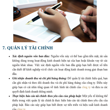
7. QUẢN LÝ TÀI CHÍNH
Xác định nguồn vốn ban đầu:
Nguồn vốn này có thể bao gồm tiền mặt, tài sản
không dùng trong hoạt động kinh doanh hiện tại của bạn hoặc khoản vay từ các
nguồn khác nhau. Việc xác định nguồn vốn ban đầu giúp bạn biết được số tiền
cần thiết để khởi nghiệp và tổ chức các hoạt động kinh doanh trong giai đoạn ban
đầu.
Ghi nhận doanh thu và chi phí hàng tháng:
Để quản lý tài chính hiệu quả, bạn
cần ghi nhận và theo dõi doanh thu và chi phí hàng tháng của công ty. Điều này
giúp bạn có cái nhìn tổng quan về tình hình tài chính của
công ty
và đưa ra các
quyết định kinh doanh thông minh.
Thực hiện báo cáo tài chính theo yêu cầu của pháp luật:
Một yếu tố không thể
thiếu trong việc quản lý tài chính là thực hiện báo cáo tài chính theo yêu cầu của
pháp luật. Báo cáo này giúp bạn biết được sự tiến triển và hiệu suất kinh doanh
của
công ty.