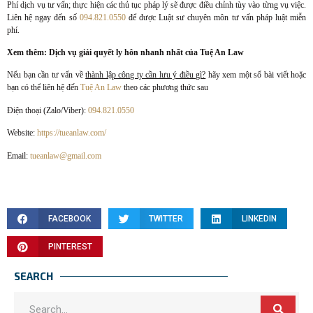
Phí dịch vụ tư vấn; thực hiện các thủ tục pháp lý sẽ được điều chỉnh tùy vào từng vụ việc.
Liên hệ ngay đến số
094.821.0550
để được Luật sư chuyên môn tư vấn pháp luật miễn
phí.
Xem thêm: Dịch vụ giải quyết ly hôn nhanh nhất của Tuệ An Law
Nếu bạn cần tư vấn về
thành lập công ty cần lưu ý điều gì?
hãy xem một số bài viết hoặc
bạn có thể liên hệ đến
Tuệ An Law
theo các phương thức sau
Điện thoại (Zalo/Viber):
094.821.0550
Website:
https://tueanlaw.com/
Email:
tueanlaw@gmail.com
FACEBOOK
TWITTER
LINKEDIN
PINTEREST
SEARCH