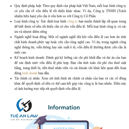
Quy định pháp luật: Theo quy định của pháp luật Việt Nam, mỗi loại hình công ty
có yêu cầu về vốn điều lệ tối thiểu khác nhau. Ví dụ, Công ty TNHH (Trách
nhiệm hữu hạn) yêu cầu ít vốn hơn so với Công ty Cổ Phần.
Loại hình công ty: Xác định loại hình
công ty
bạn muốn thành lập rất quan trọng
để biết được số tiền tối thiểu cần có cho vốn điều lệ. Mỗi loại hình công ty có các
ưu và nhược điểm riêng
Ngành nghề hoạt động: Một số ngành nghề đòi hỏi vốn điều lệ cao hơn do tính
chất kinh doanh phức tạp hoặc yêu cầu công nghệ cao. Ví dụ, trong ngành công
nghệ thông tin, viễn thông hay sản xuất ô tô, vốn điều lệ thường được yêu cầu là
mức cao.
Kế hoạch kinh doanh: Đánh giá kỹ lưỡng các chi phí khởi đầu và dự án của bạn
để xác định mức vốn điều lệ phù hợp. Bạn cần tính toán chi phí cho thuê mặt
bằng, trang thiết bị, tiền thuê nhân viên và các khoản chi khác liên quan đến hoạt
động
kinh doanh
ban đầu.
Tài chính cá nhân: Xem xét tình hình tài chính cá nhân của bạn và các cổ đông
khác để quyết định số tiền có thể cam kết góp vào công ty là bao nhiêu. Điều này
sẽ ảnh hưởng trực tiếp tới quyết định vốn điều lệ.