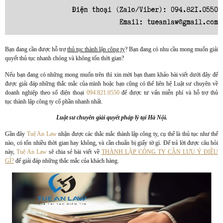
Bạn đang cần được hỗ trợ
thủ tục thành lập công ty
? Bạn đang có nhu cầu mong muốn giải
quyết thủ tục nhanh chóng và không tốn thời gian?
Nếu bạn đang có những mong muốn trên thì xin mời bạn tham khảo bài viết dưới đây để
được giải đáp những thắc mắc của mình hoặc bạn cũng có thể liên hệ Luật sư chuyên về
doanh nghiệp theo số điện thoại
094.821.0550
để được tư vấn miễn phí và hỗ trợ thủ
tục thành lập công ty cổ phần nhanh nhất.
Luật sư chuyên giải quyết pháp lý tại Hà Nội.
Gần đây
Tuệ An Law
nhận được các thắc mắc thành lập công ty, cụ thể là thủ tục như thế
nào, có tốn nhiều thời gian hay không, và cần chuẩn bị giấy tờ gì. Để trả lời được câu hỏi
này,
Tuệ An Law
sẽ chia sẻ bài viết về
THÀNH LẬP CÔNG TY CẦN LƯU Ý ĐIỀU
GÌ?
để giải đáp những thắc mắc của khách hàng.