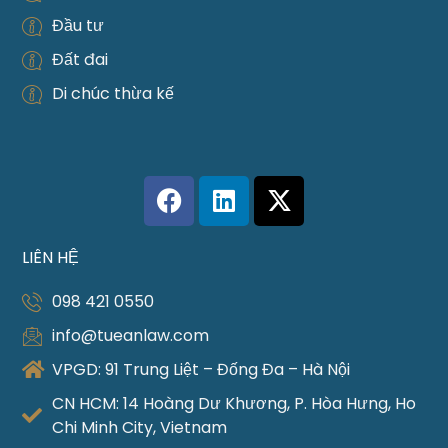
Đầu tư
Đất đai
Di chúc thừa kế
LIÊN HỆ
098 421 0550
info@tueanlaw.com
VPGD: 91 Trung Liệt – Đống Đa – Hà Nội
CN HCM: 14 Hoàng Dư Khương, P. Hòa Hưng, Ho
Chi Minh City, Vietnam