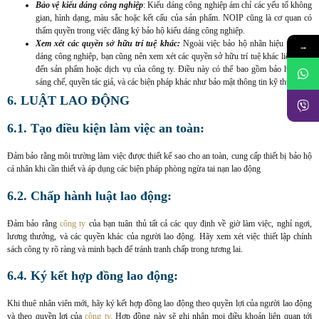
Bảo vệ kiểu dáng công nghiệp
: Kiểu dáng công nghiệp ám chỉ các yếu tố không
gian, hình dạng, màu sắc hoặc kết cấu của sản phẩm. NOIP cũng là cơ quan có
thẩm quyền trong việc đăng ký bảo hộ kiểu dáng công nghiệp.
Xem xét các quyền sở hữu trí tuệ khác:
Ngoài việc bảo hộ nhãn hiệu và kiểu
→
dáng công nghiệp, bạn cũng nên xem xét các quyền sở hữu trí tuệ khác liên quan
đến sản phẩm hoặc dịch vụ của công ty. Điều này có thể bao gồm bảo hộ bằng
sáng chế, quyền tác giả, và các biện pháp khác như bảo mật thông tin kỹ thuật.
6. LUẬT LAO ĐỘNG
6.1. Tạo điều kiện làm việc an toàn:
Đảm bảo rằng môi trường làm việc được thiết kế sao cho an toàn, cung cấp thiết bị bảo hộ
cá nhân khi cần thiết và áp dụng các biện pháp phòng ngừa tai nạn lao động
6.2. Chấp hành luật lao động:
Đảm bảo rằng
công ty
của bạn tuân thủ tất cả các quy định về giờ làm việc, nghỉ ngơi,
lương thưởng, và các quyền khác của người lao động. Hãy xem xét việc thiết lập chính
sách công ty rõ ràng và minh bạch để tránh tranh chấp trong tương lai.
6.4. Ký kết hợp đồng lao động:
Khi thuê nhân viên mới, hãy ký kết hợp đồng lao động theo quyền lợi của người lao động
và theo quyền lợi của
công ty.
Hợp đồng này sẽ ghi nhận mọi điều khoản liên quan tới