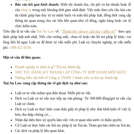
Báo cáo kết quả kinh doanh:
Hiển thị doanh thu, chi phí và lợi nhuận hoặc lỗ
của
công ty
trong một khoảng thời gian nhất định. Việc tuân theo yêu cầu báo cáo
tài chính giúp bạn duy trì sự minh bạch và tuân thủ pháp luật, đồng thời cung cấp
thông tin quan trọng cho các bên liên quan như cổ đông, ngân hàng hoặc các tổ
chức kiểm toán.
Trên đây là tư vấn của
Tuệ An Law
về:
“
Thành lập công ty cần lưu ý điều gì?
“
theo quy
định pháp luật mới nhất. Nếu còn vướng mắc, chưa rõ hoặc cần hồ trợ pháp lý khác; vui
lòng liên hệ ngay Luật sư để được tư vấn miễn phí. Luật sư chuyên nghiệp, tư vấn miễn
phí –
098.421.0550
.
Một số vấn đề liên quan:
Doanh nghiệp tư nhân là gì? Thủ tục thành lập
THỦ TỤC ĐĂNG KÝ THÀNH LẬP CÔNG TY HỢP DANH MỚI NHẤT
Những điều cần biết về Công ty TNHH 1 thành viên và thủ tục thành lập
Tuệ An Law cung cấp thông tin về giá dịch vụ như sau:
Luật sư tư vấn online qua điện thoại: Miễn phí tư vấn.
Dịch vụ Luật sư tư vấn trực tiếp tại văn phòng: Từ 500.000 đồng/giờ tư vấn của
Luật sư chính.
Dịch vụ Luật sư thực hiện soạn thảo giấy tờ pháp lý như đơn khởi kiện về việc ly
hôn; thu thập chứng cư;…
Nhận đại diện theo uỷ quyền làm việc với cơ quan nhà nước có thẩm quyền;
Cử Luật sư thực hiện các thủ tục pháp lý tại Toà án; Tham gia bào chữa tại Toà án;
Các dịch vụ pháp lý liên quan khác.