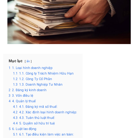
Mục lục
ẩn
1
1. Loại hình doanh nghiệp
1.1
1.1. Công ty Trách Nhiệm Hữu Hạn
1.2
1.2. Công Ty Cổ Phần
1.3
1.3. Doanh Nghiệp Tư Nhân
2
2. Đăng ký kinh doanh
3
3. Vốn điều lệ
4
4. Quản lý thuế
4.1
4.1. Đăng ký mã số thuế:
4.2
4.2. Xác định loại hình doanh nghiệp:
4.3
4.3. Tuân thủ luật thuế:
4.4
5. Quyền sở hữu trí tuệ
5
6. Luật lao động
5.1
6.1. Tạo điều kiện làm việc an toàn: