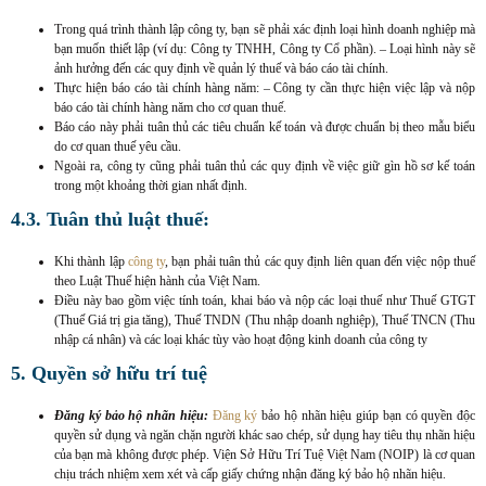
Trong quá trình thành lập công ty, bạn sẽ phải xác định loại hình doanh nghiệp mà
bạn muốn thiết lập (ví dụ: Công ty TNHH, Công ty Cổ phần). – Loại hình này sẽ
ảnh hưởng đến các quy định về quản lý thuế và báo cáo tài chính.
Thực hiện báo cáo tài chính hàng năm: – Công ty cần thực hiện việc lập và nộp
báo cáo tài chính hàng năm cho cơ quan thuế.
Báo cáo này phải tuân thủ các tiêu chuẩn kế toán và được chuẩn bị theo mẫu biểu
do cơ quan thuế yêu cầu.
Ngoài ra, công ty cũng phải tuân thủ các quy định về việc giữ gìn hồ sơ kế toán
trong một khoảng thời gian nhất định.
4.3. Tuân thủ luật thuế:
Khi thành lập
công ty
, bạn phải tuân thủ các quy định liên quan đến việc nộp thuế
theo Luật Thuế hiện hành của Việt Nam.
Điều này bao gồm việc tính toán, khai báo và nộp các loại thuế như Thuế GTGT
(Thuế Giá trị gia tăng), Thuế TNDN (Thu nhập doanh nghiệp), Thuế TNCN (Thu
nhập cá nhân) và các loại khác tùy vào hoạt động kinh doanh của công ty
5. Quyền sở hữu trí tuệ
Đăng ký bảo hộ nhãn hiệu:
Đăng ký
bảo hộ nhãn hiệu giúp bạn có quyền độc
quyền sử dụng và ngăn chặn người khác sao chép, sử dụng hay tiêu thụ nhãn hiệu
của bạn mà không được phép. Viện Sở Hữu Trí Tuệ Việt Nam (NOIP) là cơ quan
chịu trách nhiệm xem xét và cấp giấy chứng nhận đăng ký bảo hộ nhãn hiệu.