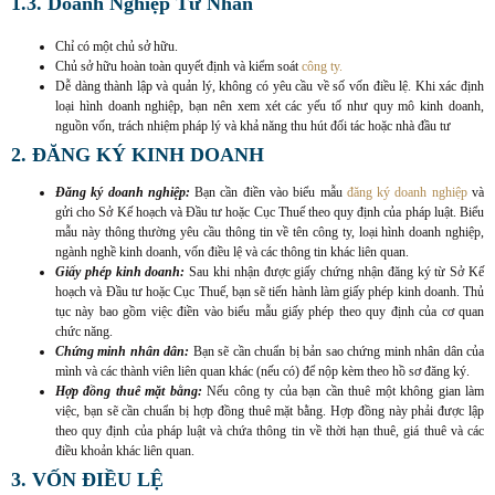
1.3. Doanh Nghiệp Tư Nhân
Chỉ có một chủ sở hữu.
Chủ sở hữu hoàn toàn quyết định và kiểm soát
công ty.
Dễ dàng thành lập và quản lý, không có yêu cầu về số vốn điều lệ. Khi xác định
loại hình doanh nghiệp, bạn nên xem xét các yếu tố như quy mô kinh doanh,
nguồn vốn, trách nhiệm pháp lý và khả năng thu hút đối tác hoặc nhà đầu tư
2. ĐĂNG KÝ KINH DOANH
Đăng ký doanh nghiệp:
Bạn cần điền vào biểu mẫu
đăng ký doanh nghiệp
và
gửi cho Sở Kế hoạch và Đầu tư hoặc Cục Thuế theo quy định của pháp luật. Biểu
mẫu này thông thường yêu cầu thông tin về tên công ty, loại hình doanh nghiệp,
ngành nghề kinh doanh, vốn điều lệ và các thông tin khác liên quan.
Giấy phép kinh doanh:
Sau khi nhận được giấy chứng nhận đăng ký từ Sở Kế
hoạch và Đầu tư hoặc Cục Thuế, bạn sẽ tiến hành làm giấy phép kinh doanh. Thủ
tục này bao gồm việc điền vào biểu mẫu giấy phép theo quy định của cơ quan
chức năng.
Chứng minh nhân dân:
Bạn sẽ cần chuẩn bị bản sao chứng minh nhân dân của
mình và các thành viên liên quan khác (nếu có) để nộp kèm theo hồ sơ đăng ký.
Hợp đồng thuê mặt bằng:
Nếu công ty của bạn cần thuê một không gian làm
việc, bạn sẽ cần chuẩn bị hợp đồng thuê mặt bằng. Hợp đồng này phải được lập
theo quy định của pháp luật và chứa thông tin về thời hạn thuê, giá thuê và các
điều khoản khác liên quan.
3. VỐN ĐIỀU LỆ