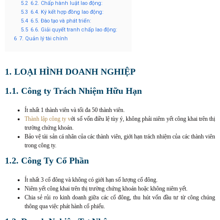
5.2
6.2. Chấp hành luật lao động:
5.3
6.4. Ký kết hợp đồng lao động:
5.4
6.5. Đào tạo và phát triển:
5.5
6.6. Giải quyết tranh chấp lao động:
6
7. Quản lý tài chính
1. LOẠI HÌNH DOANH NGHIỆP
1.1. Công ty Trách Nhiệm Hữu Hạn
Ít nhất 1 thành viên và tối đa 50 thành viên.
Thành lập công ty v
ới số vốn điều lệ tùy ý, không phải niêm yết công khai trên thị
trường chứng khoán.
Bảo vệ tài sản cá nhân của các thành viên, giới hạn trách nhiệm của các thành viên
trong công ty.
1.2. Công Ty Cổ Phần
Ít nhất 3 cổ đông và không có giới hạn số lượng cổ đông.
Niêm yết công khai trên thị trường chứng khoán hoặc không niêm yết.
Chia sẻ rủi ro kinh doanh giữa các cổ đông, thu hút vốn đầu tư từ công chúng
thông qua việc phát hành cổ phiếu.