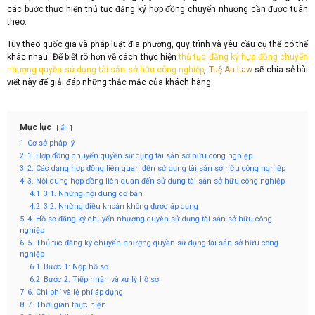
các bước thực hiện thủ tục đăng ký hợp đồng chuyển nhượng cần được tuân
theo.
Tùy theo quốc gia và pháp luật địa phương, quy trình và yêu cầu cụ thể có thể
khác nhau. Để biết rõ hơn về cách thực hiện
thủ tục đăng ký hợp đồng chuyển
nhượng quyền sử dụng tài sản sở hữu công nghiệp
,
Tuệ An Law
sẽ chia sẻ bài
viết này để giải đáp những thắc mắc của khách hàng.
Mục lục
ẩn
1
Cơ sở pháp lý
2
1. Hợp đồng chuyển quyền sử dụng tài sản sở hữu công nghiệp
3
2. Các dạng hợp đồng liên quan đến sử dụng tài sản sở hữu công nghiệp
4
3. Nội dung hợp đồng liên quan đến sử dụng tài sản sở hữu công nghiệp
4.1
3.1. Những nội dung cơ bản
4.2
3.2. Những điều khoản không được áp dụng
5
4. Hồ sơ đăng ký chuyển nhượng quyền sử dụng tài sản sở hữu công
nghiệp
6
5. Thủ tục đăng ký chuyển nhượng quyền sử dụng tài sản sở hữu công
nghiệp
6.1
Bước 1: Nộp hồ sơ
6.2
Bước 2: Tiếp nhận và xử lý hồ sơ
7
6. Chi phí và lệ phí áp dụng
8
7. Thời gian thực hiện