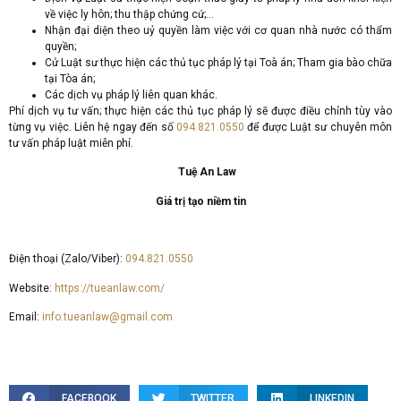
về việc ly hôn; thu thập chứng cứ;…
Nhận đại diện theo uỷ quyền làm việc với cơ quan nhà nước có thẩm
quyền;
Cử Luật sư thực hiện các thủ tục pháp lý tại Toà án; Tham gia bào chữa
tại Tòa án;
Các dịch vụ pháp lý liên quan khác.
Phí dịch vụ tư vấn; thực hiện các thủ tục pháp lý sẽ được điều chỉnh tùy vào
từng vụ việc. Liên hệ ngay đến số
094.821.0550
để được Luật sư chuyên môn
tư vấn pháp luật miễn phí.
Tuệ An Law
Giá trị tạo niềm tin
Điện thoại (Zalo/Viber):
094.821.0550
Website:
https://tueanlaw.com/
Email:
info.tueanlaw@gmail.com
FACEBOOK
TWITTER
LINKEDIN