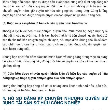
khẩu hàng hóa hoặc dịch vụ được sản xuất hoặc cung cấp dưới hợp đồng sử
dụng tài sản sở hữu công nghiệp đến các khu vực không phải là nơi bên
chuyển quyền nắm giữ quyền sở hữu công nghiệp tương ứng. Cũng không
được hạn chế bên được chuyển quyền có độc quyền nhập khẩu hàng hóa.
(3) Buộc mua sản phẩm từ bên chuyển quyền hoặc bên thứ ba
:
Không được buộc bên được chuyển quyền phải mua toàn bộ hoặc một tỷ lệ
nhất định của nguyên liệu, linh kiện hoặc thiết bị từ bên chuyển quyền hoặc từ
bên thứ ba mà bên chuyển quyền chỉ định, nếu mục đích không phải là để đảm
bảo chất lượng của hàng hóa hoặc dịch vụ do bên được chuyển quyền sản
xuất hoặc cung cấp.
Những hạn chế trên đảm bảo tính minh bạch và công bằng trong việc sử dụng
tài sản sở hữu công nghiệp, đồng thời bảo vệ quyền lợi của cả hai bên tham
gia hợp đồng.
(4) Cấm bên được chuyển quyền khiếu kiện về hiệu lực của quyền sở hữu
công nghiệp hoặc quyền chuyển giao của bên chuyển quyền.
Trong tình huống hợp đồng có chứa những điều khoản như đã nêu, các điều
khoản này sẽ tự động trở thành vô hiệu.
4. HỒ SƠ ĐĂNG KÝ CHUYỂN NHƯỢNG QUYỀN SỬ
DỤNG TÀI SẢN SỞ HỮU CÔNG NGHIỆP