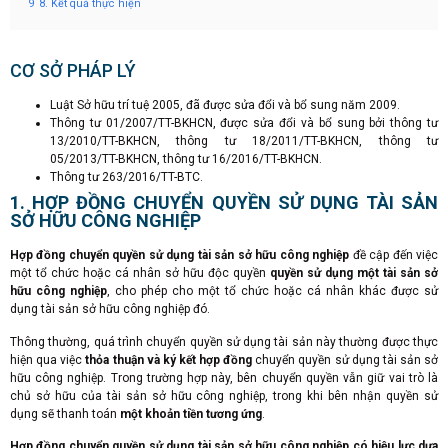
9
8. Kết quả thực hiện
CƠ SỞ PHÁP LÝ
Luật Sở hữu trí tuệ 2005, đã được sửa đổi và bổ sung năm 2009.
Thông tư 01/2007/TT-BKHCN, được sửa đổi và bổ sung bởi thông tư
13/2010/TT-BKHCN, thông tư 18/2011/TT-BKHCN, thông tư
05/2013/TT-BKHCN, thông tư 16/2016/TT-BKHCN.
Thông tư 263/2016/TT-BTC.
1. HỢP ĐỒNG CHUYỂN QUYỀN SỬ DỤNG TÀI SẢN
SỞ HỮU CÔNG NGHIỆP
Hợp đồng chuyển quyền sử dụng tài sản sở hữu công nghiệp
đề cập đến việc
một tổ chức hoặc cá nhân sở hữu độc quyền
quyền sử dụng một tài sản sở
hữu công nghiệp
, cho phép cho một tổ chức hoặc cá nhân khác được sử
dụng tài sản sở hữu công nghiệp đó.
Thông thường, quá trình chuyển quyền sử dụng tài sản này thường được thực
hiện qua việc
thỏa thuận và ký kết hợp đồng
chuyển quyền sử dụng tài sản sở
hữu công nghiệp. Trong trường hợp này, bên chuyển quyền vẫn giữ vai trò là
chủ sở hữu của tài sản sở hữu công nghiệp, trong khi bên nhận quyền sử
dụng sẽ thanh toán
một khoản tiền tương ứng
.
Hợp đồng chuyển quyền sử dụng tài sản sở hữu công nghiệp có hiệu lực dựa