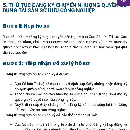
5. THỦ TỤC ĐĂNG KÝ CHUYỂN NHƯỢNG QUYỀN SỬ
DỤNG TÀI SẢN SỞ HỮU CÔNG NGHIỆP
Bước 1: Nộp hồ sơ
Ban đầu, hồ sơ đăng ký được chuyển đến trụ sở của Cục Sở hữu Trí tuệ. Các
tổ chức, cá nhân, chủ sở hữu quyền sở hữu công nghiệp, và người được ủy
quyền có thể thực hiện việc nộp hồ sơ trực tiếp tại cơ quan này hoặc gửi qua
dịch vụ bưu điện.
Bước 2: Tiếp nhận và xử lý hồ sơ
Trong trường hợp hồ sơ đăng ký đầy đủ:
Cục Sở hữu Trí tuệ sẽ đưa ra quyết định
cấp Giấy chứng nhận đăng ký
chuyển quyền sử dụng tài sản sở hữu công nghiệ
p.
Thông tin về việc chuyển nhượng sẽ được ghi nhận trong
Sổ đăng ký
quốc gia
về quyền sở hữu công nghiệp.
Quyết định cấp Giấy chứng nhận đăng ký sẽ được công bố trên Công
báo về quyền sở hữu công nghiệp.
Trong trường hợp hồ sơ đăng ký có các thông tin thiếu sót:
Cục Sở hữu Trí tuệ sẽ thông báo dự định từ chối đăng ký hợp đồng và
cung cấp chi tiết về những thông tin chưa đầy đủ trong hồ sơ. Người