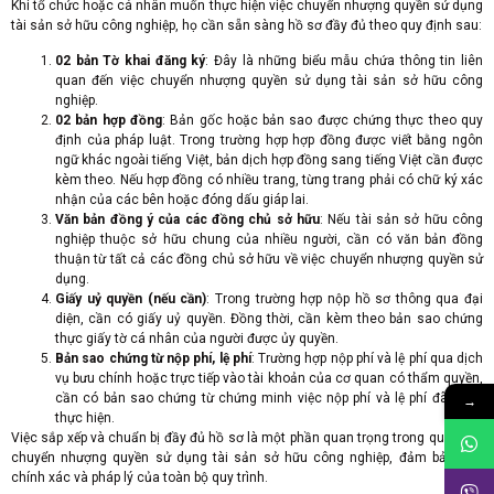
Khi tổ chức hoặc cá nhân muốn thực hiện việc chuyển nhượng quyền sử dụng
tài sản sở hữu công nghiệp, họ cần sẵn sàng hồ sơ đầy đủ theo quy định sau:
02 bản Tờ khai đăng ký
: Đây là những biểu mẫu chứa thông tin liên
quan đến việc chuyển nhượng quyền sử dụng tài sản sở hữu công
nghiệp.
02 bản hợp đồng
: Bản gốc hoặc bản sao được chứng thực theo quy
định của pháp luật. Trong trường hợp hợp đồng được viết bằng ngôn
ngữ khác ngoài tiếng Việt, bản dịch hợp đồng sang tiếng Việt cần được
kèm theo. Nếu hợp đồng có nhiều trang, từng trang phải có chữ ký xác
nhận của các bên hoặc đóng dấu giáp lai.
Văn bản đồng ý của các đồng chủ sở hữu
: Nếu tài sản sở hữu công
nghiệp thuộc sở hữu chung của nhiều người, cần có văn bản đồng
thuận từ tất cả các đồng chủ sở hữu về việc chuyển nhượng quyền sử
dụng.
Giấy uỷ quyền (nếu cần)
: Trong trường hợp nộp hồ sơ thông qua đại
diện, cần có giấy uỷ quyền. Đồng thời, cần kèm theo bản sao chứng
thực giấy tờ cá nhân của người được ủy quyền.
Bản sao chứng từ nộp phí, lệ phí
: Trường hợp nộp phí và lệ phí qua dịch
vụ bưu chính hoặc trực tiếp vào tài khoản của cơ quan có thẩm quyền,
cần có bản sao chứng từ chứng minh việc nộp phí và lệ phí đã được
→
thực hiện.
Việc sắp xếp và chuẩn bị đầy đủ hồ sơ là một phần quan trọng trong quá trình
chuyển nhượng quyền sử dụng tài sản sở hữu công nghiệp, đảm bảo tính
chính xác và pháp lý của toàn bộ quy trình.