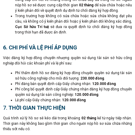
nộp hồ sơ sẽ được cung cấp thời gian
02 tháng
để sửa chữa hoặc nêu
ý kiến phản đối về quyết định dự định từ chối đăng ký hợp đồng.
Trong trường hợp không có sửa chữa hoặc sửa chữa không đạt yêu
cầu, và không có ý kiến phản đối hoặc ý kiến phản đối không xác đáng,
Cục Sở hữu Trí tuệ
sẽ đưa ra quyết định từ chối đăng ký hợp đồng
trong thời hạn đã được ấn định.
6. CHI PHÍ VÀ LỆ PHÍ ÁP DỤNG
Việc đăng ký hợp đồng chuyển nhượng quyền sử dụng tài sản sở hữu công
nghiệp đòi hỏi các khoản phí và lệ phí sau:
Phí thẩm định hồ sơ đăng ký hợp đồng chuyển quyền sử dụng tài sản
sở hữu công nghiệp cho mỗi đối tượng:
230.000 đồng
.
Phí đăng bản quyết định cấp Giấy chứng nhận:
120.000 đồng
.
Phí công bố quyết định cấp Giấy chứng nhận đăng ký hợp đồng chuyển
quyền sử dụng tài sản công nghiệp:
120.000 đồng
.
Lệ phí cấp Giấy chứng nhận:
120.000 đồng
.
7.
THỜI GIAN THỰC HIỆN
Quá trình xử lý hồ sơ sẽ kéo dài trong khoảng
02 tháng
kể từ ngày tiếp nhận.
Thời gian này không bao gồm thời gian cho người nộp hồ sơ sửa chữa những
thiếu sót nếu có.