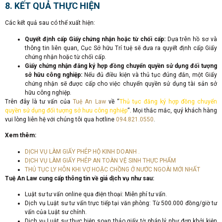
8. KẾT QUẢ THỰC HIỆN
Các kết quả sau có thể xuất hiện:
Quyết định cấp Giấy chứng nhận hoặc từ chối cấp:
Dựa trên hồ sơ và
thông tin liên quan, Cục Sở hữu Trí tuệ sẽ đưa ra quyết định cấp Giấy
chứng nhận hoặc từ chối cấp.
Giấy chứng nhận đăng ký hợp đồng chuyển quyền sử dụng đối tượng
sở hữu công nghiệp:
Nếu đủ điều kiện và thủ tục đúng đắn, một Giấy
chứng nhận sẽ được cấp cho việc chuyển quyền sử dụng tài sản sở
hữu công nghiệp.
Trên đây là tư vấn của
Tuệ An Law
về “
Thủ tục đăng ký hợp đồng chuyển
quyền sử dụng đối tượng sở hưu công nghiệp
“. Mọi thắc mắc, quý khách hàng
vui lòng liên hệ với chúng tôi qua hotline
094.821.0550
.
Xem thêm:
DỊCH VỤ LÀM GIẤY PHÉP HỘ KINH DOANH .
DỊCH VỤ LÀM GIẤY PHÉP AN TOÀN VỆ SINH THỰC PHẨM
THỦ TỤC LY HÔN KHI VỢ HOẶC CHỒNG Ở NƯỚC NGOÀI MỚI NHẤT
Tuệ An Law cung cấp thông tin về giá dịch vụ như sau:
Luật sư tư vấn online qua điện thoại: Miễn phí tư vấn.
Dịch vụ Luật sư tư vấn trực tiếp tại văn phòng: Từ 500.000 đồng/giờ tư
vấn của Luật sư chính.
Dịch vụ Luật sư thực hiện soạn thảo giấy tờ pháp lý như đơn khởi kiện