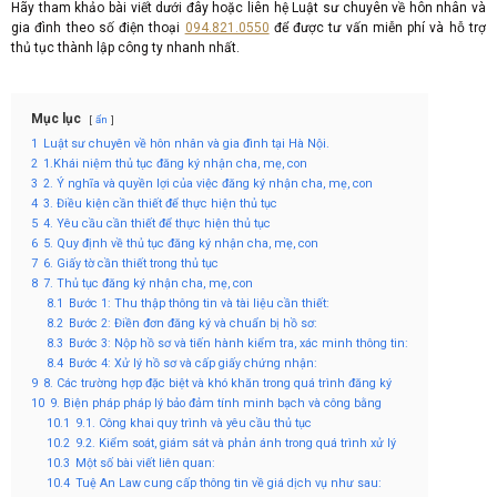
Hãy tham khảo bài viết dưới đây hoặc liên hệ Luật sư chuyên về hôn nhân và
gia đình theo số điện thoại
094.821.0550
để được tư vấn miễn phí và hỗ trợ
thủ tục thành lập công ty nhanh nhất.
Mục lục
ẩn
1
Luật sư chuyên về hôn nhân và gia đình tại Hà Nội.
2
1.Khái niệm thủ tục đăng ký nhận cha, mẹ, con
3
2. Ý nghĩa và quyền lợi của việc đăng ký nhận cha, mẹ, con
4
3. Điều kiện cần thiết để thực hiện thủ tục
5
4. Yêu cầu cần thiết để thực hiện thủ tục
6
5. Quy định về thủ tục đăng ký nhận cha, mẹ, con
7
6. Giấy tờ cần thiết trong thủ tục
8
7. Thủ tục đăng ký nhận cha, mẹ, con
8.1
Bước 1: Thu thập thông tin và tài liệu cần thiết:
8.2
Bước 2: Điền đơn đăng ký và chuẩn bị hồ sơ:
8.3
Bước 3: Nộp hồ sơ và tiến hành kiểm tra, xác minh thông tin:
8.4
Bước 4: Xử lý hồ sơ và cấp giấy chứng nhận:
9
8. Các trường hợp đặc biệt và khó khăn trong quá trình đăng ký
10
9. Biện pháp pháp lý bảo đảm tính minh bạch và công bằng
10.1
9.1. Công khai quy trình và yêu cầu thủ tục
10.2
9.2. Kiểm soát, giám sát và phản ánh trong quá trình xử lý
10.3
Một số bài viết liên quan:
10.4
Tuệ An Law cung cấp thông tin về giá dịch vụ như sau: