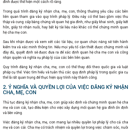
đình được thể hiện một cách rõ ràng.
Trong quá trình đăng ký nhận cha, mẹ, con, thông thường yêu cầu các bên
liên quan tham gia vào quy trình pháp lý. Điều này có thể bao gồm việc thu
thập và cung cấp bằng chứng về quan hệ gia đình, như giấy khai sinh, giấy kết
hôn, giấy tờ nhận nuôi, hay bất kỳ tài liệu nào khác có thể chứng minh quan
hệ cha mẹ con.
Sau khi nhận được và xem xét các tài liệu, cơ quan chức năng sẽ tiến hành
kiểm tra và xác minh thông tin. Nếu mọi yếu tố cần thiết được chứng minh và
đầy đủ, quyết định sẽ được đưa ra để xác định quan hệ cha mẹ con và công
nhận quyền và nghĩa vụ pháp lý của các bên liên quan.
Quy trình đăng ký nhận cha, mẹ, con có thể thay đổi theo quốc gia và luật
pháp cụ thể. Việc tìm hiểu và tuân thủ các quy định pháp lý trong quốc gia cụ
thể là rất quan trọng để thực hiện quy trình này thành công.
2. Ý NGHĨA VÀ QUYỀN LỢI CỦA VIỆC ĐĂNG KÝ NHẬN
CHA, MẸ, CON
Thủ tục đăng ký nhận cha, mẹ, con giúp xác định và chứng minh quan hệ cha
mẹ và con cái, tạo điều kiện cho việc xây dựng mối quan hệ gia đình ổn định
và bền vững.
Việc đăng ký nhận cha, mẹ, con mang lại nhiều quyền lợi pháp lý cho cả cha
mẹ và con cái. Cha mẹ có trách nhiệm và quyền lợi trong việc chăm sóc, nuôi