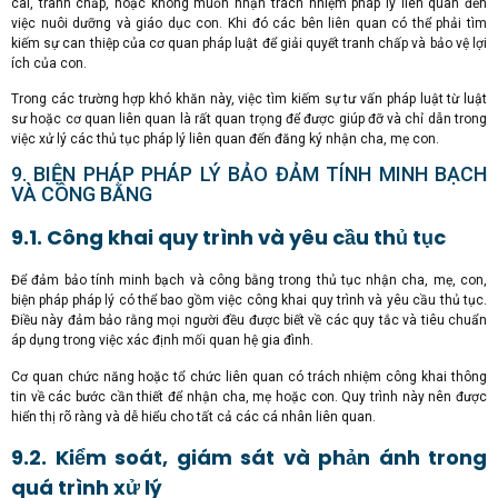
cãi, tranh chấp, hoặc không muốn nhận trách nhiệm pháp lý liên quan đến
việc nuôi dưỡng và giáo dục con. Khi đó các bên liên quan có thể phải tìm
kiếm sự can thiệp của cơ quan pháp luật để giải quyết tranh chấp và bảo vệ lợi
ích của con.
Trong các trường hợp khó khăn này, việc tìm kiếm sự tư vấn pháp luật từ luật
sư hoặc cơ quan liên quan là rất quan trọng để được giúp đỡ và chỉ dẫn trong
việc xử lý các thủ tục pháp lý liên quan đến đăng ký nhận cha, mẹ con.
9. BIỆN PHÁP PHÁP LÝ BẢO ĐẢM TÍNH MINH BẠCH
VÀ CÔNG BẰNG
9.1. Công khai quy trình và yêu cầu thủ tục
Để đảm bảo tính minh bạch và công bằng trong thủ tục nhận cha, mẹ, con,
biện pháp pháp lý có thể bao gồm việc công khai quy trình và yêu cầu thủ tục.
Điều này đảm bảo rằng mọi người đều được biết về các quy tắc và tiêu chuẩn
áp dụng trong việc xác định mối quan hệ gia đình.
Cơ quan chức năng hoặc tổ chức liên quan có trách nhiệm công khai thông
tin về các bước cần thiết để nhận cha, mẹ hoặc con. Quy trình này nên được
hiển thị rõ ràng và dễ hiểu cho tất cả các cá nhân liên quan.
9.2. Kiểm soát, giám sát và phản ánh trong
quá trình xử lý