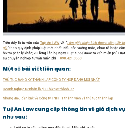
Trên đây là tư vấn của
Tuệ An LAW
về: “
Làm giấy phép kinh doanh cần giấy tờ
gì?
“
theo quy định pháp luật mới nhất. Nếu còn vướng mắc, chưa rõ hoặc cần
hồ trợ pháp lý khác; vui lòng liên hệ ngay Luật sư để được tư vấn miễn phí. Luật
sư chuyên nghiệp, tư vấn miễn phí –
098.421.0550.
Một số bài viết liên quan:
THỦ TỤC ĐĂNG KÝ THÀNH LẬP CÔNG TY HỢP DANH MỚI NHẤT
Doanh nghiệp tư nhân là gì? Thủ tục thành lập
Những điều cần biết về Công ty TNHH 1 thành viên và thủ tục thành lập
Tuệ An Law cung cấp thông tin về giá dịch vụ
như sau:
Luật sư tư vấn online qua điện thoại: Miễn phí tư vấn.