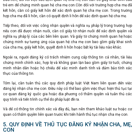
trẻ em để chứng minh quan hệ cha mẹ con.Còn đối với trường hợp cha mẹ đã
kết hôn, cần có giấy kết hôn để xác định quan hệ cha mẹ con. Trong trường
hợp cha mẹ đã li hôn, cần có quyết định li hôn để xác định quan hệ cha mẹ.
Tiếp theo, đối với việc công nhận quyền và nghĩa vụ pháp lý trong trường hợp
nếu con đã được nhận nuôi, cần có giấy tờ nhận nuôi để xác định quyền và
nghĩa vụ pháp lý của các bên liên quan. Và giấy tờ chứng minh quan hệ hoặc
chứng minh sự tương ứng của quan hệ cha mẹ con bao gồm giấy khai sinh
của cha mẹ, giấy kết hôn, quyết định li hôn hoặc bất kỳ tài liệu nào khác.
Ngoài ra, người đăng ký có trách nhiệm cung cấp thông tin cá nhân, tài liệu
chứng minh chính xác, hợp lệ và không gian lận bao gồm giấy tờ tuổi, chứng
minh nhân dân hoặc hộ chiếu để xác minh danh tính và đảm bảo tính xác
thực của thông tin.
Tóm lại, cần tuân thủ các quy định pháp luật Việt Nam liên quan đến việc
đăng ký nhận cha mẹ con. Điều này có thể bao gồm việc thực hiện thủ tục tại
cơ quan đăng ký quốc gia hoặc địa phương có thẩm quyền và tuân thủ các
quy trình và tiến trình cụ thể do pháp luật đề ra.
Và để có thông tin chính xác và đầy đủ, bạn nên tham khảo luật sư hoặc cơ
quan có thẩm quyền liên quan trước khi tiến hành thủ tục nhận cha mẹ con.
5. QUY ĐỊNH VỀ THỦ TỤC ĐĂNG KÝ NHẬN CHA, MẸ,
CON