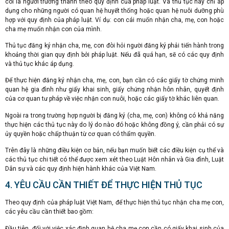
coi là người trưởng thành theo quy định của pháp luật. Và thủ tục này chỉ áp
dụng cho những người có quan hệ huyết thống hoặc quan hệ nuôi dưỡng phù
hợp với quy định của pháp luật. Ví dụ: con cái muốn nhận cha, mẹ, con hoặc
cha mẹ muốn nhận con của mình.
Thủ tục đăng ký nhận cha, mẹ, con đòi hỏi người đăng ký phải tiến hành trong
khoảng thời gian quy định bởi pháp luật. Nếu đã quá hạn, sẽ có các quy định
và thủ tục khác áp dụng.
Để thực hiện đăng ký nhận cha, mẹ, con, bạn cần có các giấy tờ chứng minh
quan hệ gia đình như giấy khai sinh, giấy chứng nhận hôn nhân, quyết định
của cơ quan tư pháp về việc nhận con nuôi, hoặc các giấy tờ khác liên quan.
Ngoài ra trong trường hợp người bị đăng ký (cha, mẹ, con) không có khả năng
thực hiện các thủ tục này do lý do nào đó hoặc không đồng ý, cần phải có sự
ủy quyền hoặc chấp thuận từ cơ quan có thẩm quyền.
Trên đây là những điều kiện cơ bản, nếu bạn muốn biết các điều kiện cụ thể và
các thủ tục chi tiết có thể được xem xét theo Luật Hôn nhân và Gia đình, Luật
Dân sự và các quy định hiện hành khác của Việt Nam.
4. YÊU CẦU CẦN THIẾT ĐỂ THỰC HIỆN THỦ TỤC
Theo quy định của pháp luật Việt Nam, để thực hiện thủ tục nhận cha mẹ con,
các yêu cầu cần thiết bao gồm:
Đầu tiên, đối với việc xác định quan hệ cha mẹ con cần có giấy khai sinh của