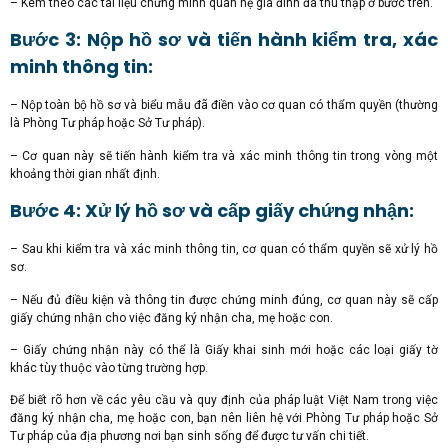
– Kèm theo các tài liệu chứng minh quan hệ gia đình đã thu thập ở bước trên.
Bước 3: Nộp hồ sơ và tiến hành kiểm tra, xác
minh thông tin:
– Nộp toàn bộ hồ sơ và biểu mẫu đã điền vào cơ quan có thẩm quyền (thường
là Phòng Tư pháp hoặc Sở Tư pháp).
– Cơ quan này sẽ tiến hành kiểm tra và xác minh thông tin trong vòng một
khoảng thời gian nhất định.
Bước 4: Xử lý hồ sơ và cấp giấy chứng nhận:
– Sau khi kiểm tra và xác minh thông tin, cơ quan có thẩm quyền sẽ xử lý hồ
sơ.
– Nếu đủ điều kiện và thông tin được chứng minh đúng, cơ quan này sẽ cấp
giấy chứng nhận cho việc đăng ký nhận cha, mẹ hoặc con.
– Giấy chứng nhận này có thể là Giấy khai sinh mới hoặc các loại giấy tờ
khác tùy thuộc vào từng trường hợp.
Để biết rõ hơn về các yêu cầu và quy định của pháp luật Việt Nam trong việc
đăng ký nhận cha, mẹ hoặc con, bạn nên liên hệ với Phòng Tư pháp hoặc Sở
Tư pháp của địa phương nơi bạn sinh sống để được tư vấn chi tiết.