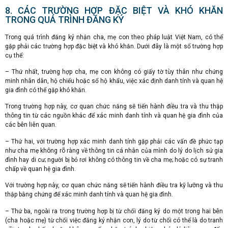
8. CÁC TRƯỜNG HỢP ĐẶC BIỆT VÀ KHÓ KHĂN
TRONG QUÁ TRÌNH ĐĂNG KÝ
Trong quá trình đăng ký nhận cha, mẹ con theo pháp luật Việt Nam, có thể
gặp phải các trường hợp đặc biệt và khó khăn. Dưới đây là một số trường hợp
cụ thể:
– Thứ nhất, trường hợp cha, mẹ con không có giấy tờ tùy thân như chứng
minh nhân dân, hộ chiếu hoặc sổ hộ khẩu, việc xác định danh tính và quan hệ
gia đình có thể gặp khó khăn.
Trong trường hợp này, cơ quan chức năng sẽ tiến hành điều tra và thu thập
thông tin từ các nguồn khác để xác minh danh tính và quan hệ gia đình của
các bên liên quan.
– Thứ hai, với trường hợp xác minh danh tính gặp phải các vấn đề phức tạp
như cha mẹ không rõ ràng về thông tin cá nhân của mình do lý do lịch sử gia
đình hay di cư; người bị bỏ rơi không có thông tin về cha mẹ; hoặc có sự tranh
chấp về quan hệ gia đình.
Với trường hợp này, cơ quan chức năng sẽ tiến hành điều tra kỹ lưỡng và thu
thập bằng chứng để xác minh danh tính và quan hệ gia đình.
– Thứ ba, ngoài ra trong trường hợp bị từ chối đăng ký do một trong hai bên
(cha hoặc mẹ) từ chối việc đăng ký nhận con, lý do từ chối có thể là do tranh