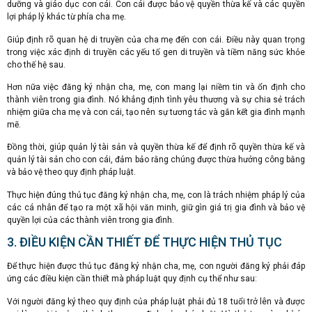
dưỡng và giáo dục con cái. Con cái được bảo vệ quyền thừa kế và các quyền
lợi pháp lý khác từ phía cha mẹ.
Giúp định rõ quan hệ di truyền của cha mẹ đến con cái. Điều này quan trọng
trong việc xác định di truyền các yếu tố gen di truyền và tiềm năng sức khỏe
cho thế hệ sau.
Hơn nữa việc đăng ký nhận cha, mẹ, con mang lại niềm tin và ổn định cho
thành viên trong gia đình. Nó khẳng định tình yêu thương và sự chia sẻ trách
nhiệm giữa cha mẹ và con cái, tạo nên sự tương tác và gắn kết gia đình mạnh
mẽ.
Đồng thời, giúp quản lý tài sản và quyền thừa kế để định rõ quyền thừa kế và
quản lý tài sản cho con cái, đảm bảo rằng chúng được thừa hưởng công bằng
và bảo vệ theo quy định pháp luật.
Thực hiện đúng thủ tục đăng ký nhận cha, mẹ, con là trách nhiệm pháp lý của
các cá nhân để tạo ra một xã hội văn minh, giữ gìn giá trị gia đình và bảo vệ
quyền lợi của các thành viên trong gia đình.
3. ĐIỀU KIỆN CẦN THIẾT ĐỂ THỰC HIỆN THỦ TỤC
Để thực hiện được thủ tục đăng ký nhận cha, mẹ, con người đăng ký phải đáp
ứng các điều kiện cần thiết mà pháp luật quy định cụ thể như sau:
Với người đăng ký theo quy định của pháp luật phải đủ 18 tuổi trở lên và được