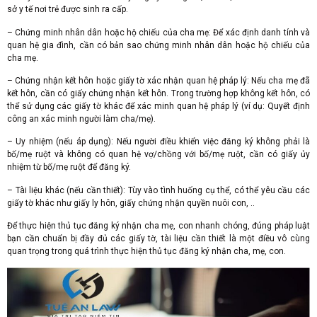
sở y tế nơi trẻ được sinh ra cấp.
– Chứng minh nhân dân hoặc hộ chiếu của cha mẹ: Để xác định danh tính và
quan hệ gia đình, cần có bản sao chứng minh nhân dân hoặc hộ chiếu của
cha mẹ.
– Chứng nhận kết hôn hoặc giấy tờ xác nhận quan hệ pháp lý: Nếu cha mẹ đã
kết hôn, cần có giấy chứng nhận kết hôn. Trong trường hợp không kết hôn, có
thể sử dụng các giấy tờ khác để xác minh quan hệ pháp lý (ví dụ: Quyết định
công an xác minh người làm cha/mẹ).
– Uy nhiệm (nếu áp dụng): Nếu người điều khiển việc đăng ký không phải là
bố/mẹ ruột và không có quan hệ vợ/chồng với bố/mẹ ruột, cần có giấy ủy
nhiệm từ bố/mẹ ruột để đăng ký.
– Tài liệu khác (nếu cần thiết): Tùy vào tình huống cụ thể, có thể yêu cầu các
giấy tờ khác như giấy ly hôn, giấy chứng nhận quyền nuôi con, ..
Để thực hiện thủ tục đăng ký nhận cha mẹ, con nhanh chóng, đúng pháp luật
bạn cần chuẩn bị đầy đủ các giấy tờ, tài liệu cần thiết là một điều vô cùng
quan trọng trong quá trình thực hiện thủ tục đăng ký nhận cha, mẹ, con.