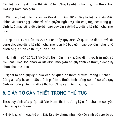
Các luật và quy định cụ thể về thủ tục đăng ký nhận cha, mẹ, con theo pháp
luật Việt Nam bao gồm:
– Đầu tiên, Luật Hôn nhân và Gia đình năm 2014: Đây là luật cơ bản điều
chỉnh về quan hệ gia đình và các quyền, nghĩa vụ của cha, mẹ, con trong gia
đình. Luật này cũng đề cập đến các quy định về thủ tục đăng ký nhận cha, mẹ,
con.
– Tiếp theo, Luật Dân sự 2015: Luật này quy định về quan hệ dân sự và áp
dụng cho việc đăng ký nhận cha, mẹ, con. Nó bao gồm các quy định chung về
quan hệ gia đình và thủ tục liên quan.
– Nghị định số 126/2017/NĐ-CP: Nghị định này hướng dẫn thực hiện một số
điều của Luật Hôn nhân và Gia đình, bao gồm cả quy trình và thủ tục đăng ký
nhận cha, mẹ, con.
– Ngoài ra các quy định của các cơ quan có thẩm quyền: Phòng Tư pháp –
Công an cấp huyện hoặc thành phố trực thuộc tỉnh, cũng có thể có các quy
định và hướng dẫn chi tiết về thủ tục đăng ký nhận cha, mẹ, con.
6. GIẤY TỜ CẦN THIẾT TRONG THỦ TỤC
Theo quy định của pháp luật Việt Nam, thủ tục đăng ký nhận cha mẹ con yêu
cầu các giấy tờ sau:
– Giấy khai sinh của trẻ em: Đây là giấy chứng nhận về việc sinh của trẻ do cơ