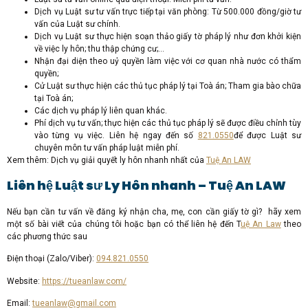
Dịch vụ Luật sư tư vấn trực tiếp tại văn phòng: Từ 500.000 đồng/giờ tư
vấn của Luật sư chính.
Dịch vụ Luật sư thực hiện soạn thảo giấy tờ pháp lý như đơn khởi kiện
về việc ly hôn; thu thập chứng cư;…
Nhận đại diện theo uỷ quyền làm việc với cơ quan nhà nước có thẩm
quyền;
Cử Luật sư thực hiện các thủ tục pháp lý tại Toà án; Tham gia bào chữa
tại Toà án;
Các dịch vụ pháp lý liên quan khác.
Phí dịch vụ tư vấn; thực hiện các thủ tục pháp lý sẽ được điều chỉnh tùy
vào từng vụ việc. Liên hệ ngay đến số
821.0550
để được Luật sư
chuyên môn tư vấn pháp luật miễn phí.
Xem thêm: Dịch vụ giải quyết ly hôn nhanh nhất của
Tuệ An LAW
Liên hệ Luật sư Ly Hôn nhanh – Tuệ An LAW
Nếu bạn cần tư vấn về đăng ký nhận cha, mẹ, con cần giấy tờ gì? hãy xem
một số bài viết của chúng tôi hoặc bạn có thể liên hệ đến T
uệ An Law
theo
các phương thức sau
Điện thoại (Zalo/Viber):
094.821.0550
Website:
https://tueanlaw.com/
Email:
tueanlaw@gmail.com