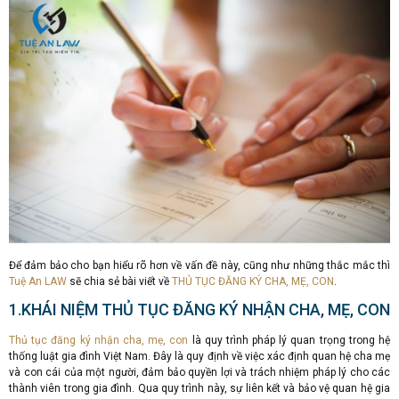
Để đảm bảo cho bạn hiểu rõ hơn về vấn đề này, cũng như những thắc mắc thì
Tuệ An LAW
sẽ chia sẻ bài viết về
THỦ TỤC ĐĂNG KÝ CHA, MẸ, CON
.
1.KHÁI NIỆM THỦ TỤC ĐĂNG KÝ NHẬN CHA, MẸ, CON
Thủ tục đăng ký nhận cha, mẹ, con
là quy trình pháp lý quan trọng trong hệ
thống luật gia đình Việt Nam. Đây là quy định về việc xác định quan hệ cha mẹ
và con cái của một người, đảm bảo quyền lợi và trách nhiệm pháp lý cho các
thành viên trong gia đình. Qua quy trình này, sự liên kết và bảo vệ quan hệ gia