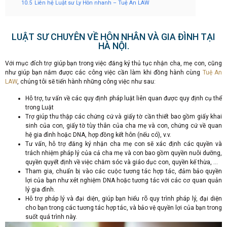
10.5
Liên hệ Luật sư Ly Hôn nhanh – Tuệ An LAW
LUẬT SƯ CHUYÊN VỀ HÔN NHÂN VÀ GIA ĐÌNH TẠI
HÀ NỘI.
Với mục đích trợ giúp bạn trong việc đăng ký thủ tục nhận cha, mẹ con, cũng
như giúp bạn nắm được các công việc cần làm khi đồng hành cùng
Tuệ An
LAW
, chúng tôi sẽ tiến hành những công việc như sau:
Hỗ trợ, tư vấn về các quy định pháp luật liên quan được quy định cụ thể
trong Luật
Trợ giúp thu thập các chứng cứ và giấy tờ cần thiết bao gồm giấy khai
sinh của con, giấy tờ tùy thân của cha mẹ và con, chứng cứ về quan
hệ gia đình hoặc DNA, hợp đồng kết hôn (nếu có), v.v.
Tư vấn, hỗ trợ đăng ký nhận cha mẹ con sẽ xác định các quyền và
trách nhiệm pháp lý của cả cha mẹ và con bao gồm quyền nuôi dưỡng,
quyền quyết định về việc chăm sóc và giáo dục con, quyền kế thừa, …
Tham gia, chuẩn bị vào các cuộc tương tác hợp tác, đảm bảo quyền
lợi của bạn như xét nghiệm DNA hoặc tương tác với các cơ quan quản
lý gia đình.
Hỗ trợ pháp lý và đại diện, giúp bạn hiểu rõ quy trình pháp lý, đại diện
cho bạn trong các tương tác hợp tác, và bảo vệ quyền lợi của bạn trong
suốt quá trình này.