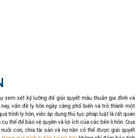
N
sự xem xét kỹ lưỡng để giải quyết mâu thuẫn gia đình và
nay, vấn đề ly hôn ngày càng phổ biến và trở thành một
á trình ly hôn, việc áp dụng thủ tục pháp luật là rất quan
h cụ thể để bảo vệ quyền và lợi ích của các bên li hôn. Qua
 nuôi con, chia tài sản và nợ nần có thể được giải quyết
 trong quá trình ly hôn tại Hà Nội
không chỉ đảm bảo tính