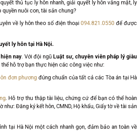
uyết thủ tục ly hôn nhanh, giải quyết ly hôn vắng mặt, ly
ấp quyền nuôi con, tài sản chung?
uyên về ly hôn theo số điện thoại
094.821.0550
để được
yết ly hôn tại Hà Nội.
 hiện nay
. Với đội ngũ
Luật sư, chuyên viên pháp lý giàu
ó thể hỗ trợ bạn thực hiện các công việc như:
hôn đơn phương
đúng chuẩn của tất cả các Tòa án tại Hà
ơng
. Hỗ trợ thu thập tài liệu, chứng cứ để bạn có thể hoàn
tờ như: Đăng ký kết hôn, CMND, Hộ khẩu, Giấy tờ về tài sản
tình tại Hà Nội một cách nhanh gọn, đảm bảo an toàn về