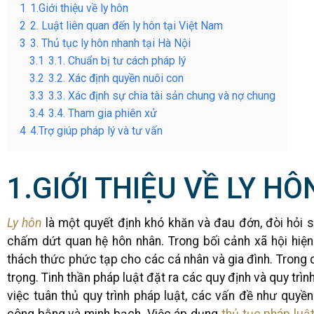
1
1.Giới thiệu về ly hôn
2
2. Luật liên quan đến ly hôn tại Việt Nam
3
3. Thủ tục ly hôn nhanh tại Hà Nội
3.1
3.1. Chuẩn bị tư cách pháp lý
3.2
3.2. Xác định quyền nuôi con
3.3
3.3. Xác định sự chia tài sản chung và nợ chung
3.4
3.4. Tham gia phiên xử
4
4.Trợ giúp pháp lý và tư vấn
1.GIỚI THIỆU VỀ LY HÔ
Ly hôn
là một quyết định khó khăn và đau đớn, đòi hỏi 
chấm dứt quan hệ hôn nhân. Trong bối cảnh xã hội hiện 
thách thức phức tạp cho các cá nhân và gia đình. Trong qu
trọng. Tinh thần pháp luật đặt ra các quy định và quy trìn
việc tuân thủ quy trình pháp luật, các vấn đề như quyền
công bằng và minh bạch. Việc áp dụng
thủ tục pháp luật