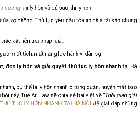
ấp dưỡng
khi ly hôn và cả sau khi ly hôn.
của vợ chồng. Thủ tục yêu cầu tòa án chia tài sản chung
iệc kết hôn trái pháp luật.
gười mất tích, mất năng lực hành vi dân sự.
ơ, đơn ly hôn và giải quyết thủ tục ly hôn nhanh
tại Hà
hanh, cụ thể là ly hôn nhanh ở từng quận, huyện mất bao
 hỏi này, Tuệ An Law sẽ chia sẻ bài viết về “
Thời gian giải
”
THỦ TỤC LY HÔN NHANH TẠI HÀ NỘI
để giải đáp những