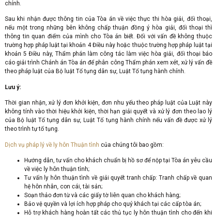
chính.
Sau khi nhận được thông tin của Tòa án về việc thực thi hòa giải, đối thoại,
nếu một trong những bên không chấp thuận đồng ý hòa giải, đối thoại thì
thông tin quan điểm của mình cho Tòa án biết. Đối với vấn đề không thuộc
trường hợp pháp luật tại khoản 4 Điều này hoặc thuộc trường hợp pháp luật tại
khoản 5 Điều này, Thẩm phán làm công tác làm việc hòa giải, đối thoại báo
cáo giải trình Chánh án Tòa án để phân công Thẩm phán xem xét, xử lý vấn đề
theo pháp luật của Bộ luật Tố tụng dân sự, Luật Tố tụng hành chính.
Lưu ý:
Thời gian nhận, xử lý đơn khởi kiện, đơn nhu yếu theo pháp luật của Luật này
không tính vào thời hiệu khởi kiện, thời hạn giải quyết và xử lý đơn theo lao lý
của Bộ luật Tố tụng dân sự, Luật Tố tụng hành chính nếu vấn đề được xử lý
theo trình tự tố tụng.
Dịch vụ pháp lý về ly hôn Thuận tình
của chúng tôi bao gồm:
Hướng dẫn, tư vấn cho khách chuẩn bị hồ sơ để nộp tại Tòa án yêu cầu
về việc ly hôn thuận tình;
Tư vấn ly hôn thuận tình về giải quyết tranh chấp: Tranh chấp về quan
hệ hôn nhân, con cái, tài sản;
Soạn thảo đơn từ và các giấy tờ liên quan cho khách hàng;
Bảo vệ quyền và lợi ích hợp pháp cho quý khách tại các cấp tòa án;
Hỗ trợ khách hàng hoàn tất các thủ tục ly hôn thuận tình cho đến khi