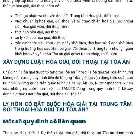
những lớp tập huấn cho hòa giải viên, đối thoại viên và hướng dẫn về trình tự,
thủ tục hòa giải, đối thoại gồm có:
Thủ tục nhận và chuyển đơn đến Trung tâm Hòa giải, đối thoại;
việc chuẩn bị hòa giải, đối thoại và tổ chức phiên hòa giải, đối thoại
của Hòa giải viên, đối thoại viên;
thời hạn hòa giải, đối thoại;
xử lý kết quả hòa giải, đối thoại;
xác định thời hiệu khởi kiện, ngày khởi kiện, thời hạn xử lý đơn khởi kiện
trong trường hợp sau khi hòa giải, đối thoại tại Trung tâm nhưng người
khởi kiện vẫn yêu cầu Tòa án giải quyết tranh chấp, khiếu kiện.
XÂY DỰNG LUẬT HÒA GIẢI, ĐỐI THOẠI TẠI TÒA ÁN
Chế định “ Hòa giải trước tố tụng tại Tòa án ” hoặc “ Hòa giải tại Tòa án nhưng
không nằm trong quy trình tiến độ tố tụng ” đang được vận dụng hiệu suất cao
tại nhiều vương quốc trên quốc tế như Hoa Kỳ, Ấn Độ, Nước Singapore, xứ sở
của những nụ cười thân thiện, … TANDTC đang trong quy trình thiết kế xây
dựng dự thảo Luật Hòa giải, đối thoại tại Tòa án.
LY HÔN CÓ BẮT BUỘC HÒA GIẢI TẠI TRUNG TÂM
ĐỐI THOẠI HÒA GIẢI TẠI TÒA ÁN?
Một số quy định có liên quan
Theo lao lý tại Điều 1 Dự thảo Luật hòa giải, đối thoại tại Tòa án được trình