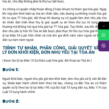
tòa án, chứ đây không phải là thủ tục bắt buộc.
Vợ chồng có quyền chấp thuận đồng ý hoặc khước từ tham gia hòa giải. Ngay
khi nộp đơn khởi kiện tại tòa án nhân dân, nếu đương sự không muốn tòa gửi
hồ sơ qua TT hòa giải, đối thoại thì đương sự có quyền làm đơn nhu yếu tòa
án nhân dân triển khai thụ lý giải quyết vụ án theo thủ tục tố tụng thông
→
thường mà không trải qua hòa giải tại TT hòa giải. Tuy nhiên, sau khi đã thụ lý
đơn nhu yếu ly hôn thì Tòa án bắt buộc phải thực thi thủ tục hòa giải theo lao
lý tại Điều 54 Luật Hôn nhân và mái ấm gia đình năm năm ngoái và Bộ luật
dân sự năm năm ngoái.
TRÌNH TỰ NHẬN, PHÂN CÔNG, GIẢI QUYẾT VÀ XỬ
LÝ ĐƠN KHỞI KIỆN, ĐƠN NHU YẾU TẠI TÒA ÁN
( Được lao lý tại Điều 15 Dự thảo Luật hòa giải, đối thoại tại Tòa án )
Bước 1
:
Người khởi kiện, người nhu yếu gửi đơn khởi kiện, đơn nhu yếu xử lý vấn đề dân
sự, khiếu kiện hành chính kèm theo tài liệu, chứng cứ đến Tòa án có thẩm
quyền xử lý theo lao lý tại Điều 190 của Bộ luật Tố tụng dân sự, Điều 119 của
Luật Tố tụng hành chính.
Bước 2
: