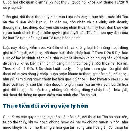
Quốc hội cho quan điểm tại kỳ họp thứ 8, Quốc hội khóa XIV, tháng 10/2019
có pháp luật:
“Hòa giải, đối thoại theo quy định của Luật này được thực hiện trước khi Tòa
án thụ lý đơn khởi kiện vụ án dân sự, hôn nhân và gia đình, kinh doanh,
thương mại, lao động, đơn yêu cầu công nhận thuận tình ly hôn, đơn khởi kiện
vụ án hành chính thuộc thẩm quyền giải quyết của Tòa án theo quy định của
Bộ luật Tố tụng dân sự, Luật Tố tụng hành chính.
Luật này không kiểm soát và điều chỉnh và không loại trừ những hoạt động
giải trí hòa giải, đối thoại đã được luật khác pháp luật. ” Theo Điều 5 Dự thảo
Luật có lao lý Chính sách của Nhà nước là khuyến khích những bên xử lý vấn
đề dân sự, khiếu kiện hành chính bằng hình thức hòa giải, đối thoại tại Tòa án.
Theo khoản 1 Điều 8 Dự thảo Luật lao lý, những bên tham gia hòa giải, đối
thoại có quyền đồng ý chấp thuận hoặc khước từ tham gia hòa giải, đối thoại;
nhu yếu tạm dừng hoặc chấm hết hòa giải, đối thoại; Theo khoản 5 Điều 15 Dự
thảo Luật lao lý, sau khi nhận được thông tin của Tòa án về việc thực thi hòa
giải, đối thoại, nếu một trong những bên không đồng ý chấp thuận hòa giải,
đối thoại thì thông tin quan điểm của mình cho Tòa án biết.
Thực tiễn đối với vụ việc ly hôn
Qua tất cả các quy định tại dự thảo luật hòa giải, đối thoại tại Tòa án như trên,
ta có thể thấy, khi vợ hoặc chồng hoặc cả hai vợ chồng muốn ly hôn, nhà
nước khuyến khích họ tham gia hòa giải tại Trung tâm hòa giải, đối thoại tại