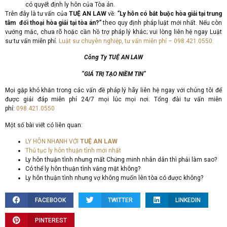
có quyết định ly hôn của Tòa án.
Trên đây là tư vấn của
TUỆ AN LAW
về:
“
Ly hôn có bắt buộc hòa giải tại trung
tâm đối thoại hòa giải tại tòa án?
”
theo quy định pháp luật mới nhất. Nếu còn
vướng mắc, chưa rõ hoặc cần hồ trợ pháp lý khác; vui lòng liên hệ ngay Luật
sư tư vấn miễn phí.
Luật sư chuyên nghiệp, tư vấn miễn phí – 098.421.0550.
Công Ty TUỆ AN LAW
“GIÁ TRỊ TẠO NIỀM TIN”
Mọi gặp khó khăn trong các vấn đề pháp lý hãy liên hệ ngay với chúng tôi để
được giải đáp miễn phí 24/7 mọi lúc mọi nơi. Tổng đài tư vấn miễn
phí:
098.421.0550
Một số bài viết có liên quan:
LY HÔN NHANH VỚI
TUỆ AN LAW
Thủ tục ly hôn thuận tình mới nhất
Ly hôn thuận tình nhưng mất Chứng minh nhân dân thì phải làm sao?
Có thể ly hôn thuận tình vắng mặt không?
Ly hôn thuận tình nhưng vợ không muốn lên tòa có được không?
FACEBOOK
TWITTER
LINKEDIN
PINTEREST