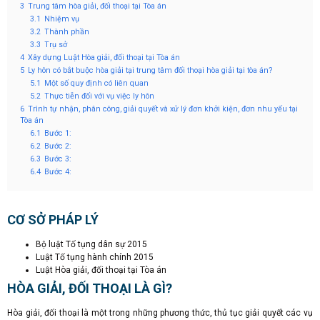
3
Trung tâm hòa giải, đối thoại tại Tòa án
3.1
Nhiệm vụ
3.2
Thành phần
3.3
Trụ sở
4
Xây dựng Luật Hòa giải, đối thoại tại Tòa án
5
Ly hôn có bắt buộc hòa giải tại trung tâm đối thoại hòa giải tại tòa án?
5.1
Một số quy định có liên quan
5.2
Thực tiễn đối với vụ việc ly hôn
6
Trình tự nhận, phân công, giải quyết và xử lý đơn khởi kiện, đơn nhu yếu tại
Tòa án
6.1
Bước 1:
6.2
Bước 2:
6.3
Bước 3:
6.4
Bước 4:
CƠ SỞ PHÁP LÝ
Bộ luật Tố tụng dân sự 2015
Luật Tố tụng hành chính 2015
Luật Hòa giải, đối thoại tại Tòa án
HÒA GIẢI, ĐỐI THOẠI LÀ GÌ?
Hòa giải, đối thoại là một trong những phương thức, thủ tục giải quyết các vụ