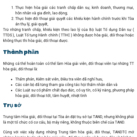
Thực hiện hòa giải các tranh chấp dân sự, kinh doanh, thương mại,
hôn nhân và gia đình, lao động;
Thực hiện đối thoại giải quyết các khiếu kiện hành chính trước khi Tòa
án thụ lý, giải quyết,
Trừ những tranh chấp, khiếu kiện theo lao lý của Bộ luật Tố dụng Dân sự (
TTDS ), Luật Tố tụng Hành chính ( TTHC ) không được hòa giải, đối thoại hoặc
không thực thi hòa giải, đối thoại được.
Thành phần
Những cá thể hoàn toàn có thể làm Hòa giải viên, đối thoại viên tại những TT
hòa giải, đối thoại là:
Thẩm phán, Kiểm sát viên, Điều tra viên đã nghỉ hưu,
Các cán bộ đã từng tham gia công tác hội thẩm nhân dân và
Các Luật sư có phẩm chất đạo đức, có uy tín, có kỹ năng, phương pháp
hòa giải, đối thoại tốt, tâm huyết, nhiệt tình
Trụ sở
Trung tâm Hòa giải, đối thoại tại Tòa án đặt trụ sở tại TAND, nhưng không phải
là một tổ chức có cơ cấu, bộ máy riêng, không thuộc biên chế của TAND.
Cùng với việc xây dựng những Trung tâm hòa giải, đối thoại, TANDTC mở