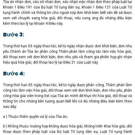
Tòa án nhận đơn, vào sổ nhận đơn, xác nhận việc nhận đơn theo pháp luật tại
khoản 1 Điều 191 của Bộ luật Tố tụng dân sự, khoản 1 Điều 121 của Luật Tố
tụng hành chính và thông tin cho người nộp đơn khởi kiện biết vấn đề sẽ được
xem xét chuyển sang hòa giải, đối thoại, nếu cung ứng đủ những điều kiện
kèm theo lao lý tại khoản 4 Điều này.
Bước 3
:
Trong thời hạn 03 ngày thao tác, kể từ ngày nhận được đơn khởi kiện, đơn nhu
yếu Chánh án Tòa án phân công Thẩm phán làm công tác làm việc hòa giải,
đối thoại xem xét đơn khởi kiện, đơn nhu yếu và tham gia phiên họp ghi nhận
hiệu quả hòa giải, đối thoại lao lý tại Điều 21 của Luật này.
Bước 4
:
Trong thời hạn 05 ngày thao tác, kể từ ngày được phân công, Thẩm phán làm
công tác làm việc hòa giải, đối thoại xem xét đơn khởi kiện, đơn nhu yếu, phân
công Hòa giải viên trong list của Tòa án mình để thực thi hòa giải, đối thoại và
thông tin cho những bên tương quan biết khi có đủ những điều kiện kèm theo
sau đây:
a ) Thuộc thẩm quyền xử lý của Tòa án;
b ) Không thuộc trường hợp không được hòa giải, không triển khai hòa giải, đối
thoại được theo pháp luật của Bộ luật Tố tụng dân sự, Luật Tố tụng hành