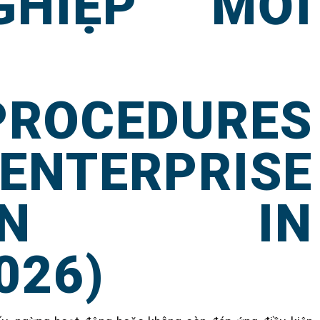
HIỆP MỚI
ROCEDURES
ERPRISE
TION IN
026)