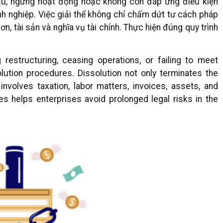
ấu, ngừng hoạt động hoặc không còn đáp ứng điều kiện
anh nghiệp. Việc giải thể không chỉ chấm dứt tư cách pháp
n, tài sản và nghĩa vụ tài chính. Thực hiện đúng quy trình
restructuring, ceasing operations, or failing to meet
lution procedures. Dissolution not only terminates the
involves taxation, labor matters, invoices, assets, and
es helps enterprises avoid prolonged legal risks in the