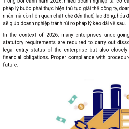
Trong bối cảnh năm 2026, nhiều doanh nghiệp tái cơ c
pháp lý buộc phải thực hiện thủ tục giải thể công ty, do
nhân mà còn liên quan chặt chẽ đến thuế, lao động, hóa đơ
sẽ giúp doanh nghiệp tránh rủi ro pháp lý kéo dài về sau.
In the context of 2026, many enterprises undergoing 
statutory requirements are required to carry out disso
legal entity status of the enterprise but also closely 
financial obligations. Proper compliance with procedur
future.