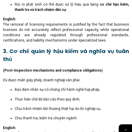
Rủi ro phát sinh có thể được xử lý hiệu quả bằng
cơ chế hậu kiểm,
thanh tra và trách nhiệm dân sự
.
English:
The removal of licensing requirements is justified by the fact that business
licenses do not accurately reflect professional capacity, while operational
conditions are already regulated through professional standards,
certifications, and liability mechanisms under specialized laws.
3. Cơ chế quản lý hậu kiểm và nghĩa vụ tuân
thủ
(Post-inspection mechanisms and compliance obligations)
Dù được miễn giấy phép, doanh nghiệp vẫn phải:
Bảo đảm nhân sự có chứng chỉ hành nghề hợp pháp;
Thực hiện chế độ báo cáo theo quy định;
Chịu trách nhiệm bồi thường thiệt hại do lỗi nghiệp vụ;
Chịu thanh tra, kiểm tra chuyên ngành.
English:
→