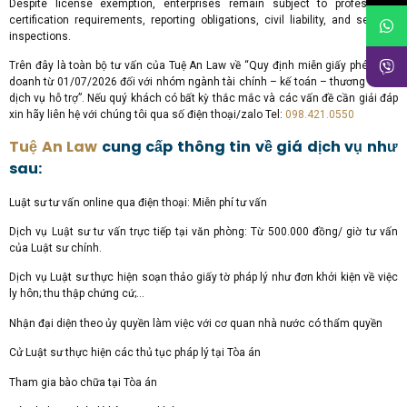
Despite license exemption, enterprises remain subject to professional
certification requirements, reporting obligations, civil liability, and sectoral
inspections.
Trên đây là toàn bộ tư vấn của Tuệ An Law về “Quy định miễn giấy phép kinh
doanh từ 01/07/2026 đối với nhóm ngành tài chính – kế toán – thương mại –
dịch vụ hỗ trợ”. Nếu quý khách có bất kỳ thắc mắc và các vấn đề cần giải đáp
xin hãy liên hệ với chúng tôi qua số điện thoại/zalo Tel:
098.421.0550
Tuệ An Law
cung cấp thông tin về giá dịch vụ như
sau:
Luật sư tư vấn online qua điện thoại: Miễn phí tư vấn
Dịch vụ Luật sư tư vấn trực tiếp tại văn phòng: Từ 500.000 đồng/ giờ tư vấn
của Luật sư chính.
Dịch vụ Luật sư thực hiện soạn thảo giấy tờ pháp lý như đơn khởi kiện về việc
ly hôn; thu thập chứng cứ;…
Nhận đại diện theo ủy quyền làm việc với cơ quan nhà nước có thẩm quyền
Cử Luật sư thực hiện các thủ tục pháp lý tại Tòa án
Tham gia bào chữa tại Tòa án