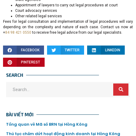
Appointment of lawyers to carry out legal procedures at court
Court advocacy services
Other related legal services
Fees for legal consultation and implementation of legal procedures will vary
depending on the complexity and nature of each case. Contact us now at
+
84 98 421 0550
to receive free legal advice from our legal specialists.
FACEBOOK
TWITTER
LINKEDIN
PINTEREST
SEARCH
BÀI VIẾT MỚI
Tổng quan về Mã số BRN tại Hồng Kông
Thủ tục chấm dứt hoạt động kinh doanh tại Hồng Kông