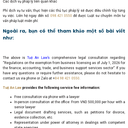
Các dịch vụ pháp lý liên quan khác
Phí dịch vụ tư vấn; thực hiện các thủ tục pháp lý sẽ được điều chỉnh tùy từng
vụ việc. Liên hệ ngay đến số
098.421.0550
để được Luật sư chuyên môn tư
vấn pháp luật miễn phí.
Ngoài ra, bạn có thể tham khảo một số bài viết
như:
The above is
Tuệ An Law’s
comprehensive legal consultation regarding
“Regulations on the exemption from business licensing as of July 1, 2026 for
the finance, accounting, trade, and business support services sector”. If you
have any questions or require further assistance, please do not hesitate to
contact us via phone or Zalo at +
84 98 421 0550
.
Tuệ An Law
provides the following service fee information:
Free consultation via phone with a lawyer
In-person consultation at the office: From VND 500,000 per hour with a
senior lawyer
Legal document drafting services, such as petitions for divorce,
evidence collection, etc.
Representation under power of attorney in dealings with competent
state agencies