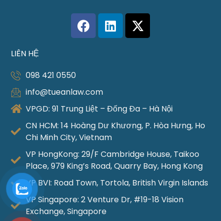
LIÊN HỆ
098 421 0550
info@tueanlaw.com
VPGD: 91 Trung Liệt – Đống Đa – Hà Nội
CN HCM: 14 Hoàng Dư Khương, P. Hòa Hưng, Ho
Chi Minh City, Vietnam
VP HongKong: 29/F Cambridge House, Taikoo
Place, 979 King’s Road, Quarry Bay, Hong Kong
VP BVI: Road Town, Tortola, British Virgin Islands
VP Singapore: 2 Venture Dr, #19-18 Vision
Exchange, Singapore