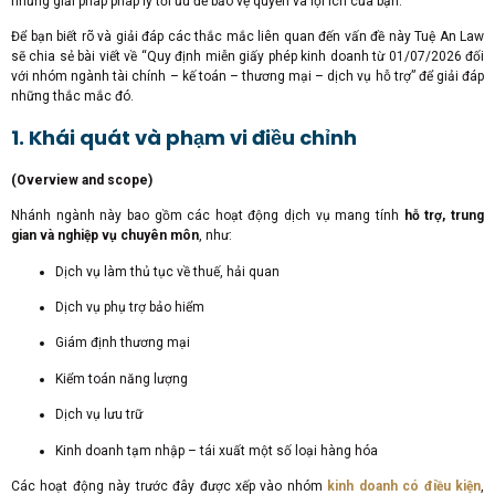
những giải pháp pháp lý tối ưu để bảo vệ quyền và lợi ích của bạn.
Để bạn biết rõ và giải đáp các thắc mắc liên quan đến vấn đề này Tuệ An Law
sẽ chia sẻ bài viết về “Quy định miễn giấy phép kinh doanh từ 01/07/2026 đối
với nhóm ngành tài chính – kế toán – thương mại – dịch vụ hỗ trợ” để giải đáp
những thắc mắc đó.
1. Khái quát và phạm vi điều chỉnh
(Overview and scope)
Nhánh ngành này bao gồm các hoạt động dịch vụ mang tính
hỗ trợ, trung
gian và nghiệp vụ chuyên môn
, như:
Dịch vụ làm thủ tục về thuế, hải quan
Dịch vụ phụ trợ bảo hiểm
Giám định thương mại
Kiểm toán năng lượng
Dịch vụ lưu trữ
Kinh doanh tạm nhập – tái xuất một số loại hàng hóa
Các hoạt động này trước đây được xếp vào nhóm
kinh doanh có điều kiện
,