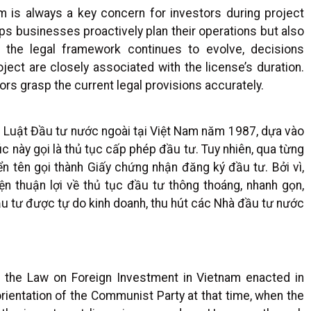
m is always a key concern for investors during project
ps businesses proactively plan their operations but also
 the legal framework continues to evolve, decisions
ject are closely associated with the license’s duration.
tors grasp the current legal provisions accurately.
ng Luật Đầu tư nước ngoài tại Việt Nam năm 1987, dựa vào
c này gọi là thủ tục cấp phép đầu tư. Tuy nhiên, qua từng
ển tên gọi thành Giấy chứng nhận đăng ký đầu tư. Bởi vì,
n thuận lợi về thủ tục đầu tư thông thoáng, nhanh gọn,
ầu tư được tự do kinh doanh, thu hút các Nhà đầu tư nước
n the Law on Foreign Investment in Vietnam enacted in
rientation of the Communist Party at that time, when the