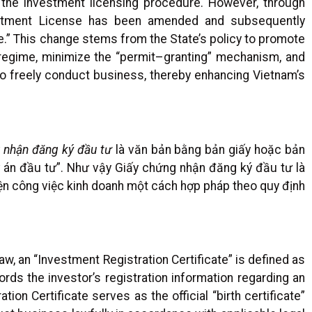
 the investment licensing procedure. However, through
vestment License has been amended and subsequently
e.” This change stems from the State’s policy to promote
regime, minimize the “permit–granting” mechanism, and
to freely conduct business, thereby enhancing Vietnam’s
 nhận đăng ký đầu tư
là văn bản bằng bản giấy hoặc bản
ự án đầu tư”. Như vậy Giấy chứng nhận đăng ký đầu tư là
iện công việc kinh doanh một cách hợp pháp theo quy định
w, an “Investment Registration Certificate” is defined as
ords the investor’s registration information regarding an
ion Certificate serves as the official “birth certificate”