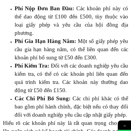
Phí Nộp Đơn Ban Đầu:
Các khoản phí này có
thể dao động từ £100 đến £500, tùy thuộc vào
loại giấy phép và yêu cầu của hội đồng địa
phương.
Phí Gia Hạn Hàng Năm:
Một số giấy phép yêu
cầu gia hạn hàng năm, có thể liên quan đến các
khoản phí bổ sung từ £50 đến £300.
Phí Kiểm Tra:
Đối với các doanh nghiệp yêu cầu
kiểm tra, có thể có các khoản phí liên quan đến
quá trình kiểm tra. Các khoản này thường dao
động từ £50 đến £150.
Các Chi Phí Bổ Sung:
Các chi phí khác có thể
bao gồm phí hành chính, đặc biệt nếu có thay đổi
đối với doanh nghiệp yêu cầu cập nhật giấy phép.
Hiểu rõ các khoản phí này là rất quan trọng cho việc
→