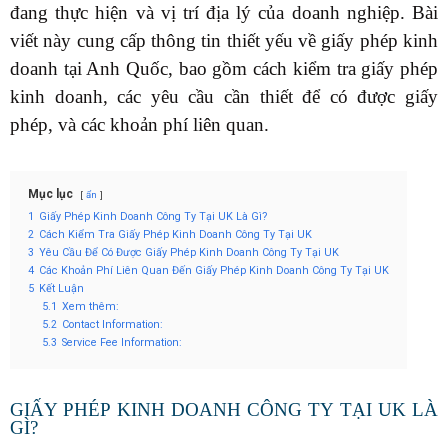
đang thực hiện và vị trí địa lý của doanh nghiệp. Bài
viết này cung cấp thông tin thiết yếu về giấy phép kinh
doanh tại Anh Quốc, bao gồm cách kiểm tra giấy phép
kinh doanh, các yêu cầu cần thiết để có được giấy
phép, và các khoản phí liên quan.
Mục lục
ẩn
1
Giấy Phép Kinh Doanh Công Ty Tại UK Là Gì?
2
Cách Kiểm Tra Giấy Phép Kinh Doanh Công Ty Tại UK
3
Yêu Cầu Để Có Được Giấy Phép Kinh Doanh Công Ty Tại UK
4
Các Khoản Phí Liên Quan Đến Giấy Phép Kinh Doanh Công Ty Tại UK
5
Kết Luận
5.1
Xem thêm:
5.2
Contact Information:
5.3
Service Fee Information:
GIẤY PHÉP KINH DOANH CÔNG TY TẠI UK LÀ
GÌ?