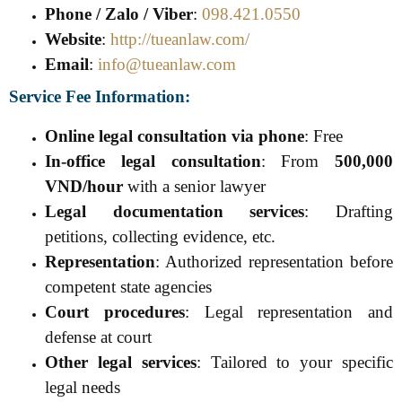
Phone / Zalo / Viber
:
098.421.0550
Website
:
http://tueanlaw.com/
Email
:
info@tueanlaw.com
Service Fee Information:
Online legal consultation via phone
: Free
In-office legal consultation
: From
500,000
VND/hour
with a senior lawyer
Legal documentation services
: Drafting
petitions, collecting evidence, etc.
Representation
: Authorized representation before
competent state agencies
Court procedures
: Legal representation and
defense at court
Other legal services
: Tailored to your specific
legal needs