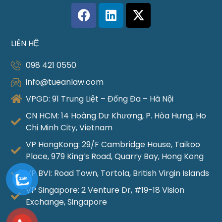
LIÊN HỆ
098 421 0550
info@tueanlaw.com
VPGD: 91 Trung Liệt – Đống Đa – Hà Nội
CN HCM: 14 Hoàng Dư Khương, P. Hòa Hưng, Ho
Chi Minh City, Vietnam
VP HongKong: 29/F Cambridge House, Taikoo
Place, 979 King’s Road, Quarry Bay, Hong Kong
VP BVI: Road Town, Tortola, British Virgin Islands
VP Singapore: 2 Venture Dr, #19-18 Vision
Exchange, Singapore