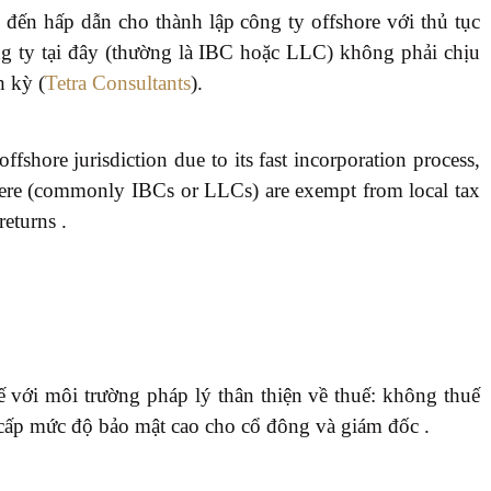
n hấp dẫn cho thành lập công ty offshore với thủ tục
ng ty tại đây (thường là IBC hoặc LLC) không phải chịu
h kỳ (
Tetra Consultants
).
offshore jurisdiction due to its fast incorporation process,
here (commonly IBCs or LLCs) are exempt from local tax
returns .
 với môi trường pháp lý thân thiện về thuế: không thuế
g cấp mức độ bảo mật cao cho cổ đông và giám đốc .