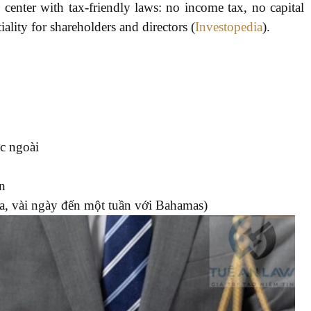
 center with tax-friendly laws: no income tax, no capital
tiality for shareholders and directors (
Investopedia
).
c ngoài
ên
a, vài ngày đến một tuần với Bahamas)