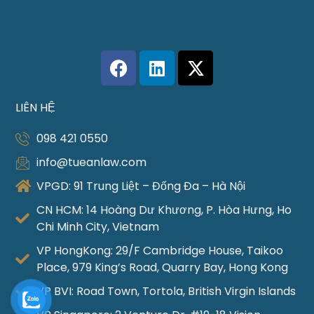
LIÊN HỆ
098 421 0550
info@tueanlaw.com
VPGD: 91 Trung Liệt – Đống Đa – Hà Nội
CN HCM: 14 Hoàng Dư Khương, P. Hòa Hưng, Ho
Chi Minh City, Vietnam
VP HongKong: 29/F Cambridge House, Taikoo
Place, 979 King’s Road, Quarry Bay, Hong Kong
VP BVI: Road Town, Tortola, British Virgin Islands