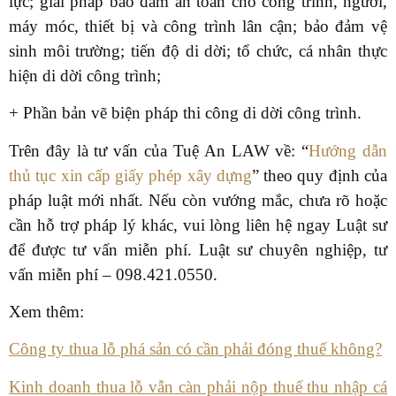
lực; giải pháp bảo đảm an toàn cho công trình, người,
máy móc, thiết bị và công trình lân cận; bảo đảm vệ
sinh môi trường; tiến độ di dời; tổ chức, cá nhân thực
hiện di dời công trình;
+ Phần bản vẽ biện pháp thi công di dời công trình.
Trên đây là tư vấn của Tuệ An LAW về: “
Hướng dẫn
thủ tục xin cấp giấy phép xây dựng
” theo quy định của
pháp luật mới nhất. Nếu còn vướng mắc, chưa rõ hoặc
cần hỗ trợ pháp lý khác, vui lòng liên hệ ngay Luật sư
để được tư vấn miễn phí. Luật sư chuyên nghiệp, tư
vấn miễn phí – 098.421.0550.
Xem thêm:
Công ty thua lỗ phá sản có cần phải đóng thuế không?
Kinh doanh thua lỗ vẫn càn phải nộp thuế thu nhập cá